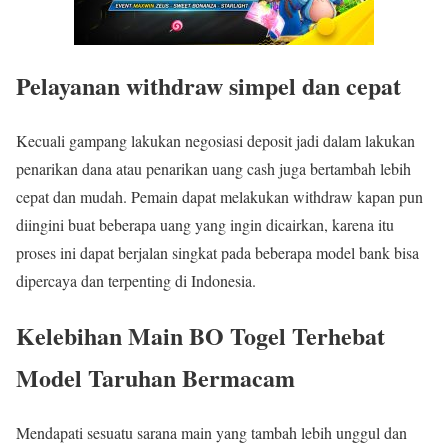
Pelayanan withdraw simpel dan cepat
Kecuali gampang lakukan negosiasi deposit jadi dalam lakukan
penarikan dana atau penarikan uang cash juga bertambah lebih
cepat dan mudah. Pemain dapat melakukan withdraw kapan pun
diingini buat beberapa uang yang ingin dicairkan, karena itu
proses ini dapat berjalan singkat pada beberapa model bank bisa
dipercaya dan terpenting di Indonesia.
Kelebihan Main BO Togel Terhebat
Model Taruhan Bermacam
Mendapati sesuatu sarana main yang tambah lebih unggul dan