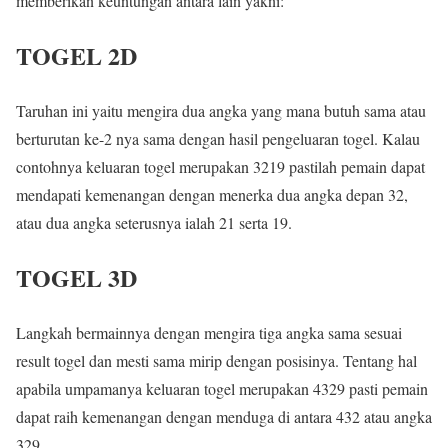
memberikan keuntungan antara lain yakni:
TOGEL 2D
Taruhan ini yaitu mengira dua angka yang mana butuh sama atau
berturutan ke-2 nya sama dengan hasil pengeluaran togel. Kalau
contohnya keluaran togel merupakan 3219 pastilah pemain dapat
mendapati kemenangan dengan menerka dua angka depan 32,
atau dua angka seterusnya ialah 21 serta 19.
TOGEL 3D
Langkah bermainnya dengan mengira tiga angka sama sesuai
result togel dan mesti sama mirip dengan posisinya. Tentang hal
apabila umpamanya keluaran togel merupakan 4329 pasti pemain
dapat raih kemenangan dengan menduga di antara 432 atau angka
329.