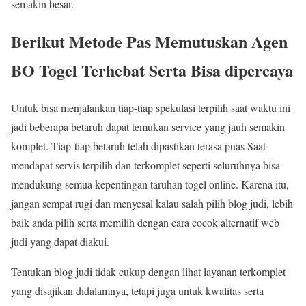
semakin besar.
Berikut Metode Pas Memutuskan Agen
BO Togel Terhebat Serta Bisa dipercaya
Untuk bisa menjalankan tiap-tiap spekulasi terpilih saat waktu ini
jadi beberapa betaruh dapat temukan service yang jauh semakin
komplet. Tiap-tiap betaruh telah dipastikan terasa puas Saat
mendapat servis terpilih dan terkomplet seperti seluruhnya bisa
mendukung semua kepentingan taruhan togel online. Karena itu,
jangan sempat rugi dan menyesal kalau salah pilih blog judi, lebih
baik anda pilih serta memilih dengan cara cocok alternatif web
judi yang dapat diakui.
Tentukan blog judi tidak cukup dengan lihat layanan terkomplet
yang disajikan didalamnya, tetapi juga untuk kwalitas serta