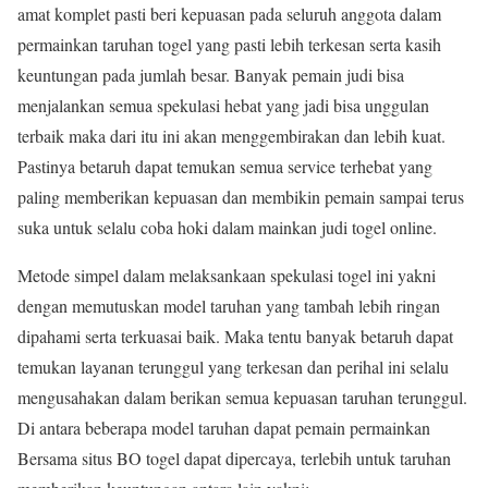
amat komplet pasti beri kepuasan pada seluruh anggota dalam
permainkan taruhan togel yang pasti lebih terkesan serta kasih
keuntungan pada jumlah besar. Banyak pemain judi bisa
menjalankan semua spekulasi hebat yang jadi bisa unggulan
terbaik maka dari itu ini akan menggembirakan dan lebih kuat.
Pastinya betaruh dapat temukan semua service terhebat yang
paling memberikan kepuasan dan membikin pemain sampai terus
suka untuk selalu coba hoki dalam mainkan judi togel online.
Metode simpel dalam melaksankaan spekulasi togel ini yakni
dengan memutuskan model taruhan yang tambah lebih ringan
dipahami serta terkuasai baik. Maka tentu banyak betaruh dapat
temukan layanan terunggul yang terkesan dan perihal ini selalu
mengusahakan dalam berikan semua kepuasan taruhan terunggul.
Di antara beberapa model taruhan dapat pemain permainkan
Bersama situs BO togel dapat dipercaya, terlebih untuk taruhan