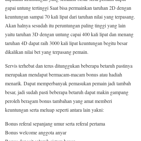
gapai untung tertinggi Saat bisa permainkan taruhan 2D dengan
keuntungan sampai 70 kali lipat dari taruhan nilai yang terpasang.
Akan halnya sesudah itu peruntungan paling tinggi yang lain
yaitu taruhan 3D dengan untung capai 400 kali lipat dan menang
taruhan 4D dapat raih 3000 kali lipat keuntungan begitu besar
dikalikan nilai bet yang terpasang pemain.
Servis terhebat dan terus ditunggukan beberapa betaruh pastinya
merupakan mendapat bermacam-macam bonus atau hadiah
menarik. Dapat memperbanyak pemasukan pemain jadi tambah
besar, jadi sudah pasti beberapa betaruh dapat makin gampang
peroleh beragam bonus tambahan yang amat memberi
keuntungan serta meluap seperti antara lain yakni:
Bonus referal sepanjang umur serta referal pertama
Bonus welcome anggota anyar