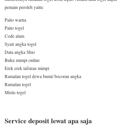
pemain peroleh yaitu:
Paito warna
Paito togel
Code alam
Syair angka togel
Data angka Shio
Buku mimpi online
Erek erek tafsiran mimpi
Ramalan togel dewa bumi/ bocoran angka
Ramalan togel
Mistis togel
Service deposit lewat apa saja