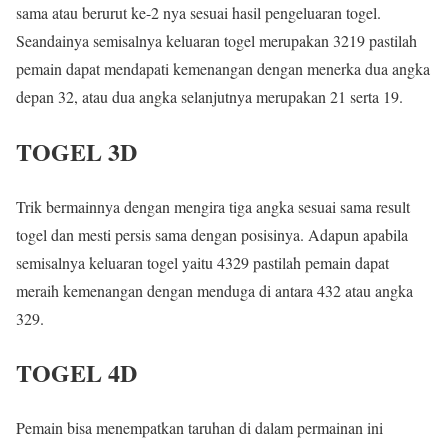
sama atau berurut ke-2 nya sesuai hasil pengeluaran togel.
Seandainya semisalnya keluaran togel merupakan 3219 pastilah
pemain dapat mendapati kemenangan dengan menerka dua angka
depan 32, atau dua angka selanjutnya merupakan 21 serta 19.
TOGEL 3D
Trik bermainnya dengan mengira tiga angka sesuai sama result
togel dan mesti persis sama dengan posisinya. Adapun apabila
semisalnya keluaran togel yaitu 4329 pastilah pemain dapat
meraih kemenangan dengan menduga di antara 432 atau angka
329.
TOGEL 4D
Pemain bisa menempatkan taruhan di dalam permainan ini