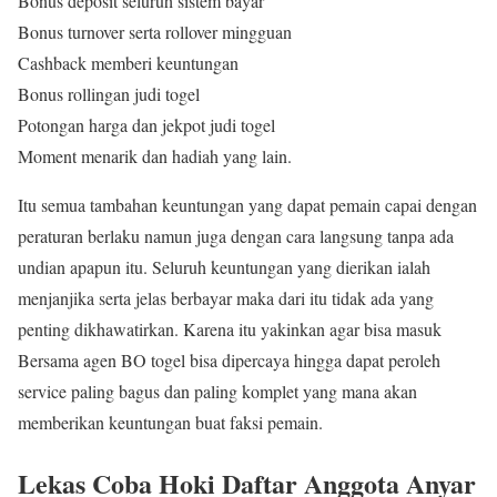
Bonus deposit seluruh sistem bayar
Bonus turnover serta rollover mingguan
Cashback memberi keuntungan
Bonus rollingan judi togel
Potongan harga dan jekpot judi togel
Moment menarik dan hadiah yang lain.
Itu semua tambahan keuntungan yang dapat pemain capai dengan
peraturan berlaku namun juga dengan cara langsung tanpa ada
undian apapun itu. Seluruh keuntungan yang dierikan ialah
menjanjika serta jelas berbayar maka dari itu tidak ada yang
penting dikhawatirkan. Karena itu yakinkan agar bisa masuk
Bersama agen BO togel bisa dipercaya hingga dapat peroleh
service paling bagus dan paling komplet yang mana akan
memberikan keuntungan buat faksi pemain.
Lekas Coba Hoki Daftar Anggota Anyar