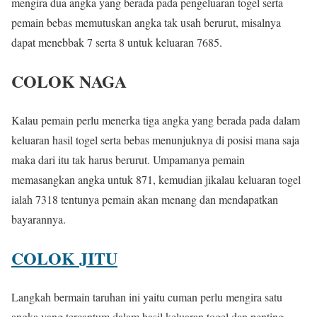
mengira dua angka yang berada pada pengeluaran togel serta
pemain bebas memutuskan angka tak usah berurut, misalnya
dapat menebbak 7 serta 8 untuk keluaran 7685.
COLOK NAGA
Kalau pemain perlu menerka tiga angka yang berada pada dalam
keluaran hasil togel serta bebas menunjuknya di posisi mana saja
maka dari itu tak harus berurut. Umpamanya pemain
memasangkan angka untuk 871, kemudian jikalau keluaran togel
ialah 7318 tentunya pemain akan menang dan mendapatkan
bayarannya.
COLOK JITU
Langkah bermain taruhan ini yaitu cuman perlu mengira satu
angka yang tercantum dalam hasil keluaran togel dan penting