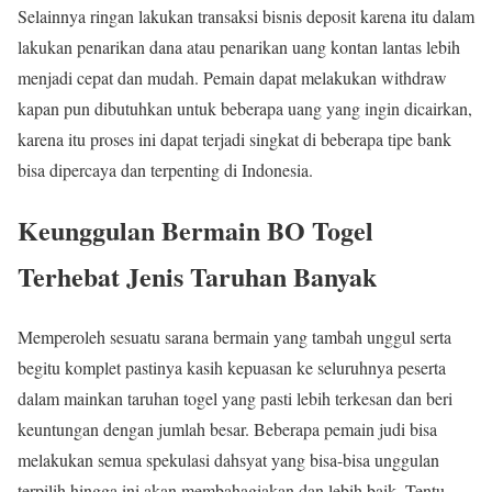
Selainnya ringan lakukan transaksi bisnis deposit karena itu dalam
lakukan penarikan dana atau penarikan uang kontan lantas lebih
menjadi cepat dan mudah. Pemain dapat melakukan withdraw
kapan pun dibutuhkan untuk beberapa uang yang ingin dicairkan,
karena itu proses ini dapat terjadi singkat di beberapa tipe bank
bisa dipercaya dan terpenting di Indonesia.
Keunggulan Bermain BO Togel
Terhebat Jenis Taruhan Banyak
Memperoleh sesuatu sarana bermain yang tambah unggul serta
begitu komplet pastinya kasih kepuasan ke seluruhnya peserta
dalam mainkan taruhan togel yang pasti lebih terkesan dan beri
keuntungan dengan jumlah besar. Beberapa pemain judi bisa
melakukan semua spekulasi dahsyat yang bisa-bisa unggulan
terpilih hingga ini akan membahagiakan dan lebih baik. Tentu