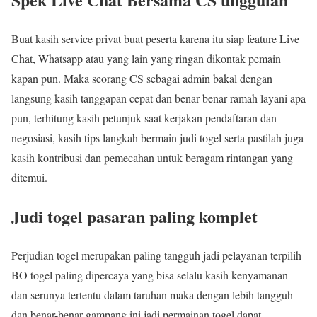
Buat kasih service privat buat peserta karena itu siap feature Live
Chat, Whatsapp atau yang lain yang ringan dikontak pemain
kapan pun. Maka seorang CS sebagai admin bakal dengan
langsung kasih tanggapan cepat dan benar-benar ramah layani apa
pun, terhitung kasih petunjuk saat kerjakan pendaftaran dan
negosiasi, kasih tips langkah bermain judi togel serta pastilah juga
kasih kontribusi dan pemecahan untuk beragam rintangan yang
ditemui.
Judi togel pasaran paling komplet
Perjudian togel merupakan paling tangguh jadi pelayanan terpilih
BO togel paling dipercaya yang bisa selalu kasih kenyamanan
dan serunya tertentu dalam taruhan maka dengan lebih tangguh
dan benar-benar gampang ini jadi permainan togel dapat