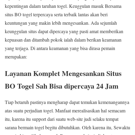
kepentingan dalam taruhan togel. Keuggulan masuk Bersama
situs BO togel terpercaya serta terbaik lantas akan beri
keuntungan yang makin lebih mengesankan. Ada sejumlah
keunggulan situs dapat dipercaya yang pasti amat memberikan
kepuasan dan ditambah pokok ialah dalam berikan keamanan
yang terjaga. Di antara keamanan yang bisa dirasa pemain
merupakan:
Layanan Komplet Mengesankan Situs
BO Togel Sah Bisa dipercaya 24 Jam
Tiap betaruh pastinya mengharap dapat temukan kemenangannya
atas suatu perjudian togel. Manfaat merealisasikan hal semacam
itu, karena itu support dari suatu web-site judi selaku tempat
sarana bermain togel begitu dibutuhkan. Oleh karena itu, Sewaktu