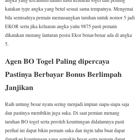
katakan type angka yang betul sesuai sama tempatnya. Mengenai
bila semisalnya pemain memasangkan taruhan untuk nomor 5 jadi
EKOR serta jika keluaran angka yaitu 9875 pasti pemain
dikatakan menang lantaran posisi Ekor benar-benar ada di angka
5.
Agen BO Togel Paling dipercaya
Pastinya Berbayar Bonus Berlimpah
Janjikan
Raih untung besar nyata sering menjadi impian siapa-siapa saja
dan pastinya membikin juga suka. Di saat pemian menang
taruhan BO togel serta peroleh keuntungan didalamnya pasti
perihal ini dapat bikin pemain suka dan ingin tahu buat dapat
dapatkan keuntungan yang semakin besar serta pemain dapat