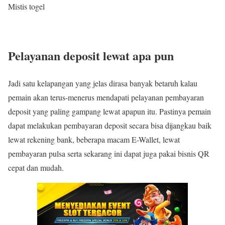
Mistis togel
Pelayanan deposit lewat apa pun
Jadi satu kelapangan yang jelas dirasa banyak betaruh kalau
pemain akan terus-menerus mendapati pelayanan pembayaran
deposit yang paling gampang lewat apapun itu. Pastinya pemain
dapat melakukan pembayaran deposit secara bisa dijangkau baik
lewat rekening bank, beberapa macam E-Wallet, lewat
pembayaran pulsa serta sekarang ini dapat juga pakai bisnis QR
cepat dan mudah.