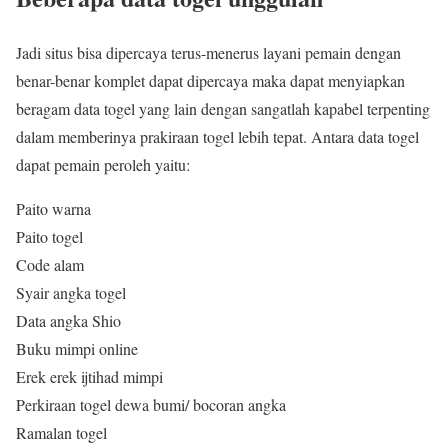
Jadi situs bisa dipercaya terus-menerus layani pemain dengan
benar-benar komplet dapat dipercaya maka dapat menyiapkan
beragam data togel yang lain dengan sangatlah kapabel terpenting
dalam memberinya prakiraan togel lebih tepat. Antara data togel
dapat pemain peroleh yaitu:
Paito warna
Paito togel
Code alam
Syair angka togel
Data angka Shio
Buku mimpi online
Erek erek ijtihad mimpi
Perkiraan togel dewa bumi/ bocoran angka
Ramalan togel