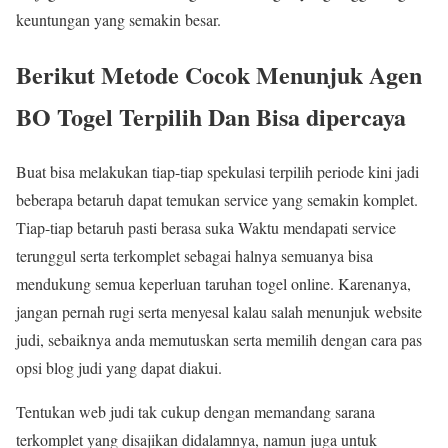
keuntungan yang semakin besar.
Berikut Metode Cocok Menunjuk Agen
BO Togel Terpilih Dan Bisa dipercaya
Buat bisa melakukan tiap-tiap spekulasi terpilih periode kini jadi
beberapa betaruh dapat temukan service yang semakin komplet.
Tiap-tiap betaruh pasti berasa suka Waktu mendapati service
terunggul serta terkomplet sebagai halnya semuanya bisa
mendukung semua keperluan taruhan togel online. Karenanya,
jangan pernah rugi serta menyesal kalau salah menunjuk website
judi, sebaiknya anda memutuskan serta memilih dengan cara pas
opsi blog judi yang dapat diakui.
Tentukan web judi tak cukup dengan memandang sarana
terkomplet yang disajikan didalamnya, namun juga untuk