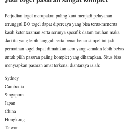
Perjudian togel merupakan paling kuat menjadi pelayanan
terunggul BO togel dapat dipercaya yang bisa terus-menerus
kasih ketenteraman serta serunya spesifik dalam taruhan maka
dari itu yang lebih tangguh serta benar-benar simpel ini jadi
permainan togel dapat dimainkan acra yang semakin lebih bebas
untuk pilih pasaran paling komplet yang diharapkan. Situs bisa
menyiapkan pasaran amat terkenal diantaraya ialah:
Sydney
Cambodia
Singapore
Japan
China
Hongkong
Taiwan