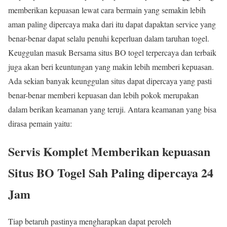
memberikan kepuasan lewat cara bermain yang semakin lebih
aman paling dipercaya maka dari itu dapat dapaktan service yang
benar-benar dapat selalu penuhi keperluan dalam taruhan togel.
Keuggulan masuk Bersama situs BO togel terpercaya dan terbaik
juga akan beri keuntungan yang makin lebih memberi kepuasan.
Ada sekian banyak keunggulan situs dapat dipercaya yang pasti
benar-benar memberi kepuasan dan lebih pokok merupakan
dalam berikan keamanan yang teruji. Antara keamanan yang bisa
dirasa pemain yaitu:
Servis Komplet Memberikan kepuasan
Situs BO Togel Sah Paling dipercaya 24
Jam
Tiap betaruh pastinya mengharapkan dapat peroleh