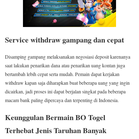
Service withdraw gampang dan cepat
Disamping gampang melaksanakan negosiasi deposit karenanya
saat lakukan penarikan dana atau penarikan uang kontan juga
bertambah lebih cepat serta mudah. Pemain dapat kerjakan
withdraw kapan saja diharapkan buat beberapa uang yang ingin
dicairkan, jadi proses ini dapat berjalan singkat pada beberapa
macam bank paling dipercaya dan terpenting di Indonesia.
Keunggulan Bermain BO Togel
Terhebat Jenis Taruhan Banyak