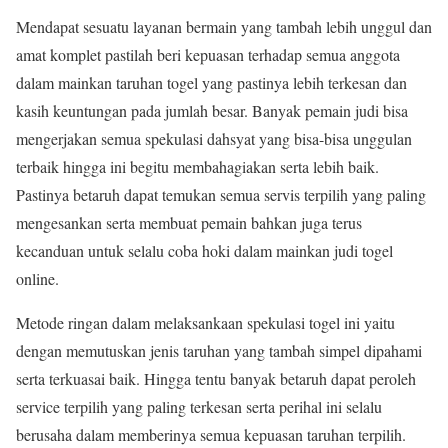
Mendapat sesuatu layanan bermain yang tambah lebih unggul dan
amat komplet pastilah beri kepuasan terhadap semua anggota
dalam mainkan taruhan togel yang pastinya lebih terkesan dan
kasih keuntungan pada jumlah besar. Banyak pemain judi bisa
mengerjakan semua spekulasi dahsyat yang bisa-bisa unggulan
terbaik hingga ini begitu membahagiakan serta lebih baik.
Pastinya betaruh dapat temukan semua servis terpilih yang paling
mengesankan serta membuat pemain bahkan juga terus
kecanduan untuk selalu coba hoki dalam mainkan judi togel
online.
Metode ringan dalam melaksankaan spekulasi togel ini yaitu
dengan memutuskan jenis taruhan yang tambah simpel dipahami
serta terkuasai baik. Hingga tentu banyak betaruh dapat peroleh
service terpilih yang paling terkesan serta perihal ini selalu
berusaha dalam memberinya semua kepuasan taruhan terpilih.