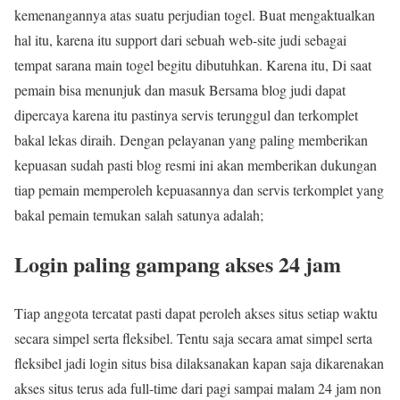
kemenangannya atas suatu perjudian togel. Buat mengaktualkan
hal itu, karena itu support dari sebuah web-site judi sebagai
tempat sarana main togel begitu dibutuhkan. Karena itu, Di saat
pemain bisa menunjuk dan masuk Bersama blog judi dapat
dipercaya karena itu pastinya servis terunggul dan terkomplet
bakal lekas diraih. Dengan pelayanan yang paling memberikan
kepuasan sudah pasti blog resmi ini akan memberikan dukungan
tiap pemain memperoleh kepuasannya dan servis terkomplet yang
bakal pemain temukan salah satunya adalah;
Login paling gampang akses 24 jam
Tiap anggota tercatat pasti dapat peroleh akses situs setiap waktu
secara simpel serta fleksibel. Tentu saja secara amat simpel serta
fleksibel jadi login situs bisa dilaksanakan kapan saja dikarenakan
akses situs terus ada full-time dari pagi sampai malam 24 jam non