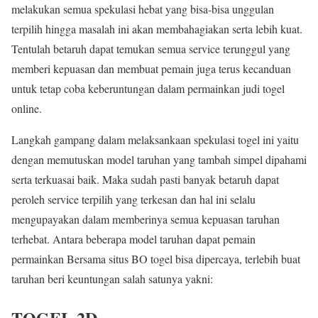
melakukan semua spekulasi hebat yang bisa-bisa unggulan
terpilih hingga masalah ini akan membahagiakan serta lebih kuat.
Tentulah betaruh dapat temukan semua service terunggul yang
memberi kepuasan dan membuat pemain juga terus kecanduan
untuk tetap coba keberuntungan dalam permainkan judi togel
online.
Langkah gampang dalam melaksankaan spekulasi togel ini yaitu
dengan memutuskan model taruhan yang tambah simpel dipahami
serta terkuasai baik. Maka sudah pasti banyak betaruh dapat
peroleh service terpilih yang terkesan dan hal ini selalu
mengupayakan dalam memberinya semua kepuasan taruhan
terhebat. Antara beberapa model taruhan dapat pemain
permainkan Bersama situs BO togel bisa dipercaya, terlebih buat
taruhan beri keuntungan salah satunya yakni:
TOGEL 2D