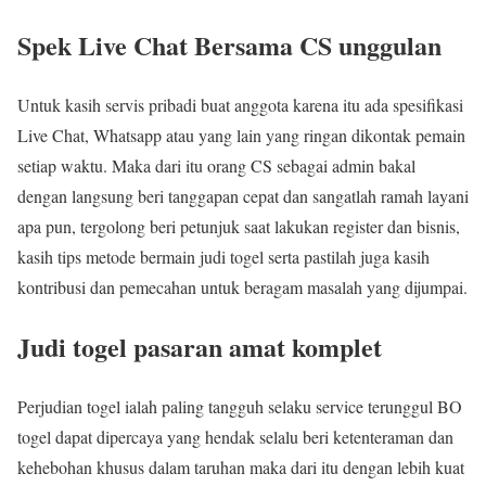
Spek Live Chat Bersama CS unggulan
Untuk kasih servis pribadi buat anggota karena itu ada spesifikasi
Live Chat, Whatsapp atau yang lain yang ringan dikontak pemain
setiap waktu. Maka dari itu orang CS sebagai admin bakal
dengan langsung beri tanggapan cepat dan sangatlah ramah layani
apa pun, tergolong beri petunjuk saat lakukan register dan bisnis,
kasih tips metode bermain judi togel serta pastilah juga kasih
kontribusi dan pemecahan untuk beragam masalah yang dijumpai.
Judi togel pasaran amat komplet
Perjudian togel ialah paling tangguh selaku service terunggul BO
togel dapat dipercaya yang hendak selalu beri ketenteraman dan
kehebohan khusus dalam taruhan maka dari itu dengan lebih kuat