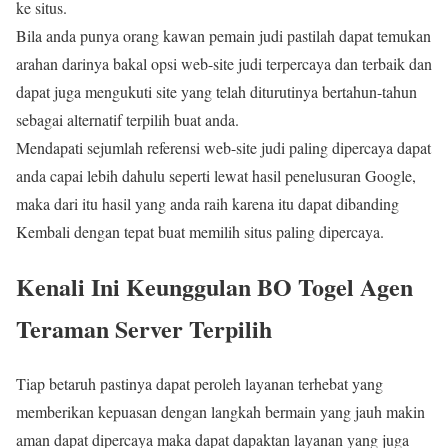
ke situs.
Bila anda punya orang kawan pemain judi pastilah dapat temukan
arahan darinya bakal opsi web-site judi terpercaya dan terbaik dan
dapat juga mengukuti site yang telah diturutinya bertahun-tahun
sebagai alternatif terpilih buat anda.
Mendapati sejumlah referensi web-site judi paling dipercaya dapat
anda capai lebih dahulu seperti lewat hasil penelusuran Google,
maka dari itu hasil yang anda raih karena itu dapat dibanding
Kembali dengan tepat buat memilih situs paling dipercaya.
Kenali Ini Keunggulan BO Togel Agen
Teraman Server Terpilih
Tiap betaruh pastinya dapat peroleh layanan terhebat yang
memberikan kepuasan dengan langkah bermain yang jauh makin
aman dapat dipercaya maka dapat dapaktan layanan yang juga