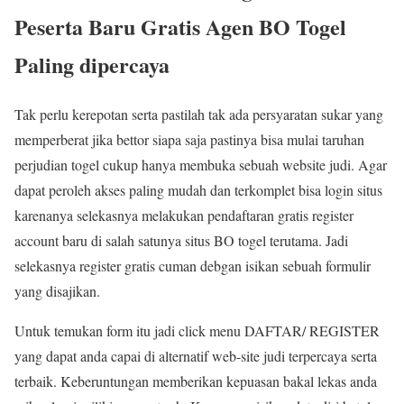
Peserta Baru Gratis Agen BO Togel
Paling dipercaya
Tak perlu kerepotan serta pastilah tak ada persyaratan sukar yang
memperberat jika bettor siapa saja pastinya bisa mulai taruhan
perjudian togel cukup hanya membuka sebuah website judi. Agar
dapat peroleh akses paling mudah dan terkomplet bisa login situs
karenanya selekasnya melakukan pendaftaran gratis register
account baru di salah satunya situs BO togel terutama. Jadi
selekasnya register gratis cuman debgan isikan sebuah formulir
yang disajikan.
Untuk temukan form itu jadi click menu DAFTAR/ REGISTER
yang dapat anda capai di alternatif web-site judi terpercaya serta
terbaik. Keberuntungan memberikan kepuasan bakal lekas anda