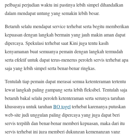
pelbagai perjudian waktu ini pastinya lebih simpel dihandalkan
dalam mendapat untung yang semakin lebih besar.
Betaruh selalu mendapat service terhebat serta begitu memberikan
kepuasan dengan langkah bermain yang jauh makin aman dapat
dipercaya. Spekulasi terhebat saat Kini juga tentu kasih
kenyamanan buat semuanya pemain dengan langkah termudah
serta efektif untuk dapat terus-menerus peroleh servis terhebat apa
saja yang lebih simpel serta benar-benar ringkas.
Tentulah tiap pemain dapat merasai semua ketenteraman tertentu
lewat langkah paling gampang serta lebih fleksibel. Tentulah saja
betaruh bakal selalu peroleh ketenteraman serta serunya taruhan
khususnya untuk taruhan
BO togel
terhebat karenanya putuskan
web-site judi unggulan paling dipercaya yang juga dapat beri
servis terpilih dan benar-benar memberi kepuasan, maka dari itu
servis terhebat ini juga memberi dukungan kemenangan yang