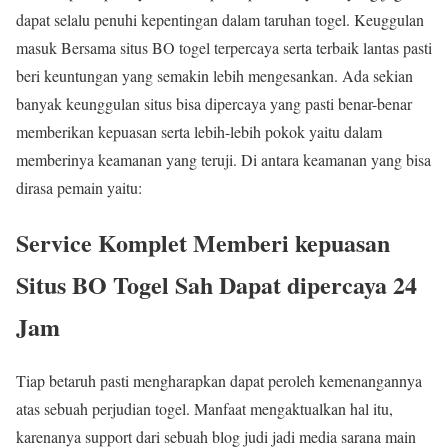
dapat selalu penuhi kepentingan dalam taruhan togel. Keuggulan
masuk Bersama situs BO togel terpercaya serta terbaik lantas pasti
beri keuntungan yang semakin lebih mengesankan. Ada sekian
banyak keunggulan situs bisa dipercaya yang pasti benar-benar
memberikan kepuasan serta lebih-lebih pokok yaitu dalam
memberinya keamanan yang teruji. Di antara keamanan yang bisa
dirasa pemain yaitu:
Service Komplet Memberi kepuasan
Situs BO Togel Sah Dapat dipercaya 24
Jam
Tiap betaruh pasti mengharapkan dapat peroleh kemenangannya
atas sebuah perjudian togel. Manfaat mengaktualkan hal itu,
karenanya support dari sebuah blog judi jadi media sarana main