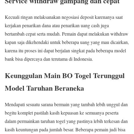
Service withdraw gampang dan cepat
Kecuali ringan melaksanakan negosiasi deposit karenanya saat
kerjakan penarikan dana atau penarikan uang cash juga
bertambah cepat serta mudah. Pemain dapat melakukan withdraw
kapan saja dikehendaki untuk beberapa uang yang mau dicairkan,
karena itu proses ini dapat berjalan singkat pada beberapa model
bank bisa dipercaya dan terutama di Indonesia.
Keunggulan Main BO Togel Terunggul
Model Taruhan Beraneka
Mendapati sesuatu sarana bermain yang tambah lebih unggul dan
begitu komplet pastilah kasih kepuasan ke semuanya peserta
dalam permainkan taruhan togel yang pastinya lebih terkesan dan
kasih keuntungan pada jumlah besar. Beberapa pemain judi bisa