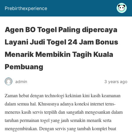
Prebirthexperience
Agen BO Togel Paling dipercaya
Layani Judi Togel 24 Jam Bonus
Menarik Membikin Tagih Kuala
Pembuang
admin
3 years ago
Zaman hebat dengan technologi kekinian kini kasih keamanan
dalam semua hal. Khususnya adanya koneksi internet terus-
menerus kasih servis terpilih dan sangatlah mengesankan dalam
taruhan permainan togel yang jauh semakin menarik serta
menggembirakan. Dengan servis yang tambah komplet buat