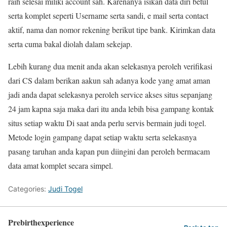
raih selesai miliki account sah. Karenanya isikan data diri betul
serta komplet seperti Username serta sandi, e mail serta contact
aktif, nama dan nomor rekening berikut tipe bank. Kirimkan data
serta cuma bakal diolah dalam sekejap.
Lebih kurang dua menit anda akan selekasnya peroleh verifikasi
dari CS dalam berikan aakun sah adanya kode yang amat aman
jadi anda dapat selekasnya peroleh service akses situs sepanjang
24 jam kapna saja maka dari itu anda lebih bisa gampang kontak
situs setiap waktu Di saat anda perlu servis bermain judi togel.
Metode login gampang dapat setiap waktu serta selekasnya
pasang taruhan anda kapan pun diingini dan peroleh bermacam
data amat komplet secara simpel.
Categories:
Judi Togel
Prebirthexperience