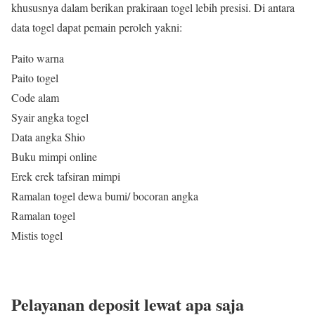
khususnya dalam berikan prakiraan togel lebih presisi. Di antara
data togel dapat pemain peroleh yakni:
Paito warna
Paito togel
Code alam
Syair angka togel
Data angka Shio
Buku mimpi online
Erek erek tafsiran mimpi
Ramalan togel dewa bumi/ bocoran angka
Ramalan togel
Mistis togel
Pelayanan deposit lewat apa saja