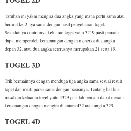
Taruhan ini yakni mengira dua angka yang mana perlu sama atau
berurut ke-2 nya sama dengan hasil pengeluaran togel.
Seandainya contohnya keluaran togel yaitu 3219 pasti pemain
dapat memperoleh kemenangan dengan menerka dua angka
depan 32, atau dua angka seterusnya merupakan 21 serta 19.
TOGEL 3D
Trik bermainnya dengan menduga tiga angka sama sesuai result
togel dan mesti persis sama dengan posisinya. Tentang hal bila
misalkan keluaran togel yaitu 4329 pastilah pemain dapat meraih
kemenangan dengan mengira di antara 432 atau angka 329.
TOGEL 4D