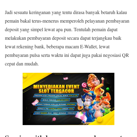
Jadi sesuatu keringanan yang tentu dirasa banyak betaruh kalau
pemain bakal terus-menerus memperoleh pelayanan pembayaran
deposit yang simpel lewat apa pun. Tentulah pemain dapat
melakukan pembayaran deposit secara dapat terjangkau baik
lewat rekening bank, beberapa macam E-Wallet, lewat
pembayaran pulsa serta waktu ini dapat juga pakai negosiasi QR
cepat dan mudah.