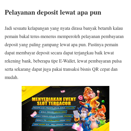
Pelayanan deposit lewat apa pun
Jadi sesuatu kelapangan yang nyata dirasa banyak betaruh kalau
pemain bakal terus-menerus memperoleh pelayanan pembayaran
deposit yang paling gampang lewat apa pun. Pastinya pemain
dapat membayar deposit secara dapat terjangkau baik lewat
rekening bank, beberapa tipe E-Wallet, lewat pembayaran pulsa
serta sekarang dapat juga pakai transaksi bisnis QR cepat dan
mudah.