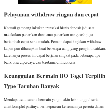
Pelayanan withdraw ringan dan cepat
Kecuali gampang lakukan transaksi bisnis deposit jadi saat
melakukan penarikan dana atau penarikan uang cash juga
bertambah cepat serta mudah. Pemain dapat kerjakan withdraw
kapan pun diharapkan buat beberapa uang yang pengin dicairkan,
karenanya proses ini dapat berjalan singkat pada beberapa tipe
bank bisa dipercaya dan terutama di Indonesia.
Keunggulan Bermain BO Togel Terpilih
Type Taruhan Banyak
Mendapat satu sarana bermain yang makin lebih unggul serta
amat komplet pastinya beri kepuasan ke semuanya peserta dalam