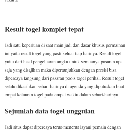
Result togel komplet tepat
Jadi satu keperluan di saat main judi dan dasar khusus permainan
ini yaitu result togel yang pasti keluar tiap harinya. Result togel
yaitu dari hasil pengeluaran angka untuk semuanya pasaran apa
saja yang disajikan maka dipertunjukkan dengan presisi bisa
dipercaya langsung dari pasaran pools togel perihal. Result togel
selalu dikasihkan sehari-harinya di agenda yang diputuskan buat
empat keluaran togel pada empat waktu dalam sehari-harinya.
Sejumlah data togel unggulan
Jadi situs dapat dipercaya terus-menerus layani pemain dengan