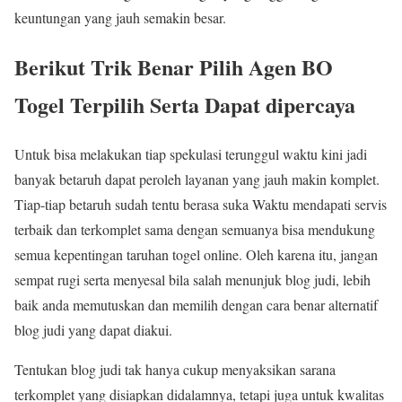
keuntungan yang jauh semakin besar.
Berikut Trik Benar Pilih Agen BO
Togel Terpilih Serta Dapat dipercaya
Untuk bisa melakukan tiap spekulasi terunggul waktu kini jadi
banyak betaruh dapat peroleh layanan yang jauh makin komplet.
Tiap-tiap betaruh sudah tentu berasa suka Waktu mendapati servis
terbaik dan terkomplet sama dengan semuanya bisa mendukung
semua kepentingan taruhan togel online. Oleh karena itu, jangan
sempat rugi serta menyesal bila salah menunjuk blog judi, lebih
baik anda memutuskan dan memilih dengan cara benar alternatif
blog judi yang dapat diakui.
Tentukan blog judi tak hanya cukup menyaksikan sarana
terkomplet yang disiapkan didalamnya, tetapi juga untuk kwalitas