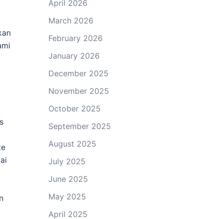
April 2026
March 2026
kan
February 2026
ami
January 2026
December 2025
November 2025
October 2025
s
September 2025
August 2025
te
ai
July 2025
June 2025
May 2025
n
April 2025