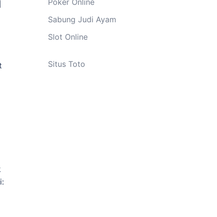
n
Poker Online
Sabung Judi Ayam
Slot Online
Situs Toto
t
k
i: