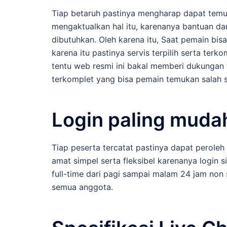
Tiap betaruh pastinya mengharap dapat temu
mengaktualkan hal itu, karenanya bantuan dar
dibutuhkan. Oleh karena itu, Saat pemain bi
karena itu pastinya servis terpilih serta te
tentu web resmi ini bakal memberi dukungan
terkomplet yang bisa pemain temukan salah s
Login paling muda
Tiap peserta tercatat pastinya dapat peroleh 
amat simpel serta fleksibel karenanya login si
full-time dari pagi sampai malam 24 jam non 
semua anggota.