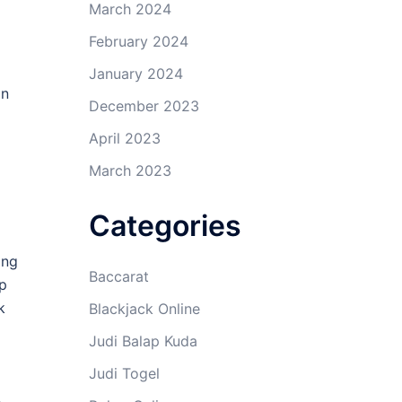
March 2024
February 2024
January 2024
an
December 2023
April 2023
March 2023
Categories
ang
Baccarat
ap
k
Blackjack Online
Judi Balap Kuda
Judi Togel