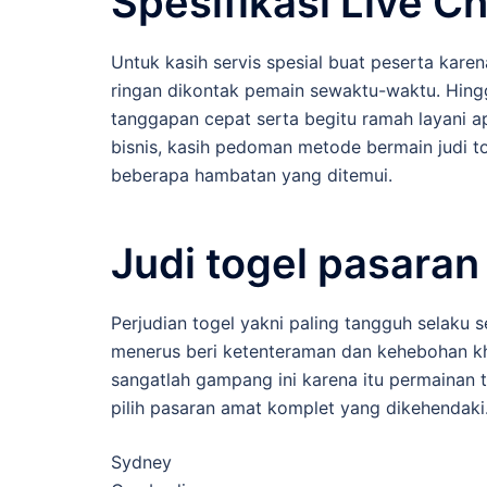
Spesifikasi Live 
Untuk kasih servis spesial buat peserta karen
ringan dikontak pemain sewaktu-waktu. Hing
tanggapan cepat serta begitu ramah layani ap
bisnis, kasih pedoman metode bermain judi tog
beberapa hambatan yang ditemui.
Judi togel pasaran
Perjudian togel yakni paling tangguh selaku 
menerus beri ketenteraman dan kehebohan khu
sangatlah gampang ini karena itu permainan 
pilih pasaran amat komplet yang dikehendaki.
Sydney