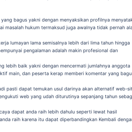
nd yang bagus yakni dengan menyaksikan profilnya menyata
yai masalah hukum termaksud juga awalnya tidak pernah al
erja lumayan lama semisalnya lebih dari lima tahun hingga
mempunyai pengalaman adalah makin profesional dan
ang lebih baik yakni dengan mencermati jumlahnya anggota
aktif main, dan peserta kerap memberi komentar yang bagu
i pasti dapat temukan usul darinya akan alternatif web-si
mengukuti web yang udah diturutinya sepanjang tahun sebag
aya dapat anda raih lebih dahulu seperti lewat hasil
 anda raih karena itu dapat diperbandingkan Kembali denga