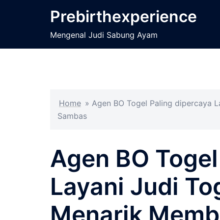
Skip
Prebirthexperience
to
content
Mengenal Judi Sabung Ayam
Home
»
Agen BO Togel Paling dipercaya L
Sambas
Agen BO Togel 
Layani Judi T
Menarik Membi