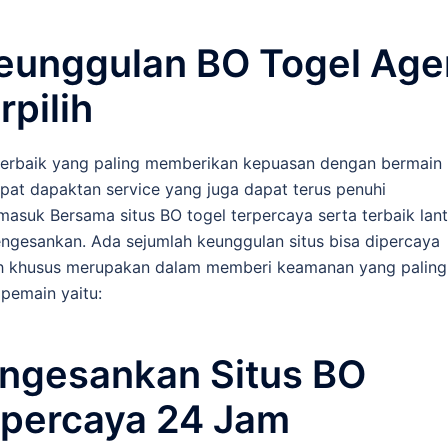
 Keunggulan BO Togel Ag
pilih
 terbaik yang paling memberikan kepuasan dengan bermain
at dapaktan service yang juga dapat terus penuhi
masuk Bersama situs BO togel terpercaya serta terbaik lan
ngesankan. Ada sejumlah keunggulan situs bisa dipercaya
h khusus merupakan dalam memberi keamanan yang paling
 pemain yaitu:
ngesankan Situs BO
dipercaya 24 Jam