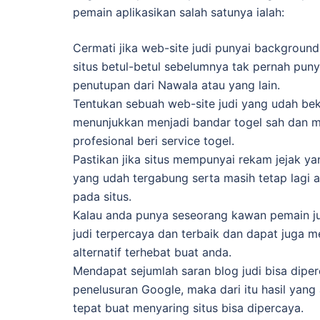
pemain aplikasikan salah satunya ialah:
Cermati jika web-site judi punyai backgrou
situs betul-betul sebelumnya tak pernah pun
penutupan dari Nawala atau yang lain.
Tentukan sebuah web-site judi yang udah bek
menunjukkan menjadi bandar togel sah dan 
profesional beri service togel.
Pastikan jika situs mempunyai rekam jejak y
yang udah tergabung serta masih tetap lagi 
pada situs.
Kalau anda punya seseorang kawan pemain jud
judi terpercaya dan terbaik dan dapat juga 
alternatif terhebat buat anda.
Mendapat sejumlah saran blog judi bisa diperc
penelusuran Google, maka dari itu hasil yang
tepat buat menyaring situs bisa dipercaya.