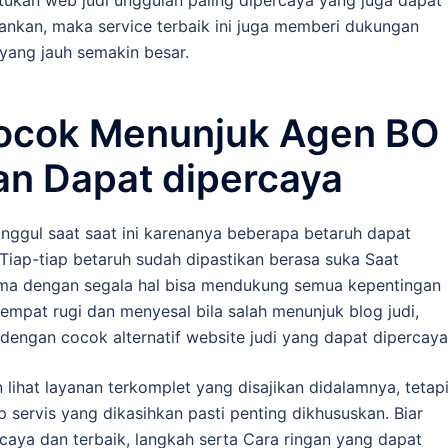
ntukan web judi unggulan paling dipercaya yang juga dapat
ankan, maka service terbaik ini juga memberi dukungan
ang jauh semakin besar.
Cocok Menunjuk Agen BO
an Dapat dipercaya
unggul saat saat ini karenanya beberapa betaruh dapat
Tiap-tiap betaruh sudah dipastikan berasa suka Saat
sama dengan segala hal bisa mendukung semua kepentingan
 sempat rugi dan menyesal bila salah menunjuk blog judi,
 dengan cocok alternatif website judi yang dapat dipercaya
lihat layanan terkomplet yang disajikan didalamnya, tetap
iap servis yang dikasihkan pasti penting dikhususkan. Biar
caya dan terbaik, langkah serta Cara ringan yang dapat