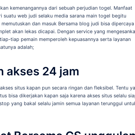
kan kemenangannya dari sebuah perjudian togel. Manfaat
i suatu web judi selaku media sarana main togel begitu
sa memutuskan dan masuk Bersama blog judi bisa dipercaya
rkomplet akan lekas dicapai. Dengan service yang mengesank
 tiap-tiap pemain memperoleh kepuasannya serta layanan
atunya adalah;
h akses 24 jam
akses situs kapan pun secara ringan dan fleksibel. Tentu y
tus bisa dikerjakan kapan saja karena akses situs selalu si
stop yang bakal selalu jamin semua layanan terunggul untu