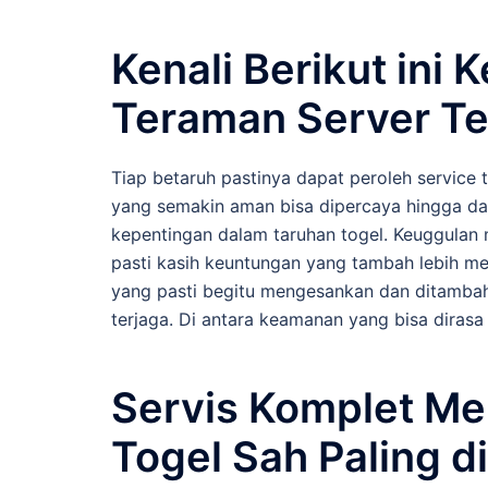
Kenali Berikut ini
Teraman Server Ter
Tiap betaruh pastinya dapat peroleh service
yang semakin aman bisa dipercaya hingga dap
kepentingan dalam taruhan togel. Keuggulan 
pasti kasih keuntungan yang tambah lebih me
yang pasti begitu mengesankan dan ditamba
terjaga. Di antara keamanan yang bisa dirasa
Servis Komplet Me
Togel Sah Paling 