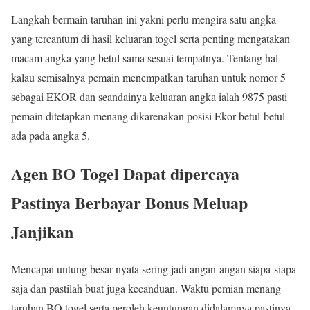
Langkah bermain taruhan ini yakni perlu mengira satu angka
yang tercantum di hasil keluaran togel serta penting mengatakan
macam angka yang betul sama sesuai tempatnya. Tentang hal
kalau semisalnya pemain menempatkan taruhan untuk nomor 5
sebagai EKOR dan seandainya keluaran angka ialah 9875 pasti
pemain ditetapkan menang dikarenakan posisi Ekor betul-betul
ada pada angka 5.
Agen BO Togel Dapat dipercaya
Pastinya Berbayar Bonus Meluap
Janjikan
Mencapai untung besar nyata sering jadi angan-angan siapa-siapa
saja dan pastilah buat juga kecanduan. Waktu pemian menang
taruhan BO togel serta peroleh keuntungan didalamnya pastinya