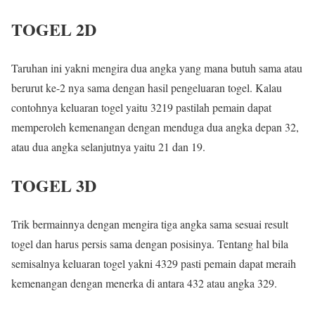
TOGEL 2D
Taruhan ini yakni mengira dua angka yang mana butuh sama atau
berurut ke-2 nya sama dengan hasil pengeluaran togel. Kalau
contohnya keluaran togel yaitu 3219 pastilah pemain dapat
memperoleh kemenangan dengan menduga dua angka depan 32,
atau dua angka selanjutnya yaitu 21 dan 19.
TOGEL 3D
Trik bermainnya dengan mengira tiga angka sama sesuai result
togel dan harus persis sama dengan posisinya. Tentang hal bila
semisalnya keluaran togel yakni 4329 pasti pemain dapat meraih
kemenangan dengan menerka di antara 432 atau angka 329.