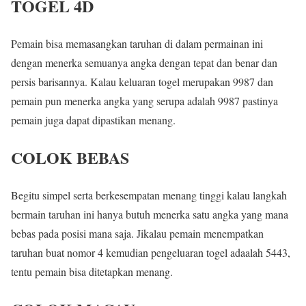
TOGEL 4D
Pemain bisa memasangkan taruhan di dalam permainan ini
dengan menerka semuanya angka dengan tepat dan benar dan
persis barisannya. Kalau keluaran togel merupakan 9987 dan
pemain pun menerka angka yang serupa adalah 9987 pastinya
pemain juga dapat dipastikan menang.
COLOK BEBAS
Begitu simpel serta berkesempatan menang tinggi kalau langkah
bermain taruhan ini hanya butuh menerka satu angka yang mana
bebas pada posisi mana saja. Jikalau pemain menempatkan
taruhan buat nomor 4 kemudian pengeluaran togel adaalah 5443,
tentu pemain bisa ditetapkan menang.