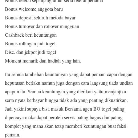
Bonus referal sepanjang umur serta referal pertama
Bonus welcome anggota baru
Bonus deposit seluruh metoda bayar
Bonus turnover dan rollover mingguan
Cashback beri keuntungan
Bonus rollingan judi togel
Disc. dan jekpot judi togel
Moment menarik dan hadiah yang lain.
Itu semua tambahan keuntungan yang dapat pemain capai dengan
keputusan berlaku namun juga dengan cara langsung tiada undian
apapun itu. Semua keuntungan yang dierikan yaitu menjanjika
serta nyata berbayar hingga tidak ada yang penting dikuatirkan.
Jadi yakini supaya bisa masuk Bersama agen BO togel paling
dipercaya maka dapat peroleh servis paling bagus dan paling
komplet yang mana akan tetap memberi keuntungan buat faksi
pemain.