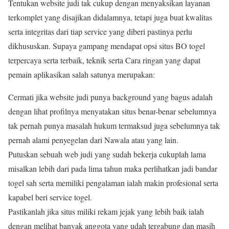
Tentukan website judi tak cukup dengan menyaksikan layanan
terkomplet yang disajikan didalamnya, tetapi juga buat kwalitas
serta integritas dari tiap service yang diberi pastinya perlu
dikhususkan. Supaya gampang mendapat opsi situs BO togel
terpercaya serta terbaik, teknik serta Cara ringan yang dapat
pemain aplikasikan salah satunya merupakan:
Cermati jika website judi punya background yang bagus adalah
dengan lihat profilnya menyatakan situs benar-benar sebelumnya
tak pernah punya masalah hukum termaksud juga sebelumnya tak
pernah alami penyegelan dari Nawala atau yang lain.
Putuskan sebuah web judi yang sudah bekerja cukuplah lama
misalkan lebih dari pada lima tahun maka perlihatkan jadi bandar
togel sah serta memiliki pengalaman ialah makin profesional serta
kapabel beri service togel.
Pastikanlah jika situs miliki rekam jejak yang lebih baik ialah
dengan melihat banyak anggota yang udah tergabung dan masih