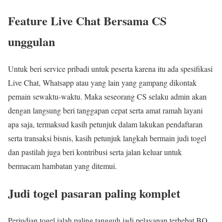
Feature Live Chat Bersama CS
unggulan
Untuk beri service pribadi untuk peserta karena itu ada spesifikasi
Live Chat, Whatsapp atau yang lain yang gampang dikontak
pemain sewaktu-waktu. Maka seseorang CS selaku admin akan
dengan langsung beri tanggapan cepat serta amat ramah layani
apa saja, termaksud kasih petunjuk dalam lakukan pendaftaran
serta transaksi bisnis, kasih petunjuk langkah bermain judi togel
dan pastilah juga beri kontribusi serta jalan keluar untuk
bermacam hambatan yang ditemui.
Judi togel pasaran paling komplet
Perjudian togel ialah paling tangguh jadi pelayanan terhebat BO