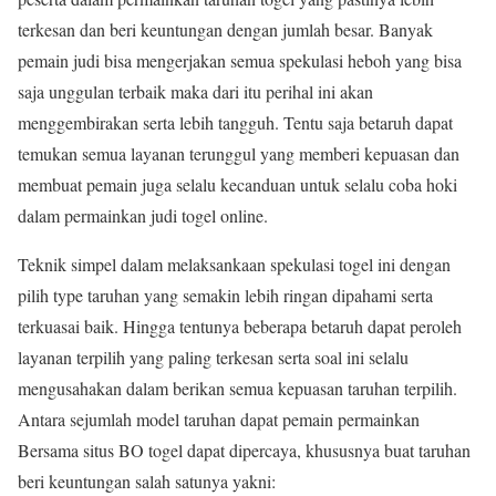
terkesan dan beri keuntungan dengan jumlah besar. Banyak
pemain judi bisa mengerjakan semua spekulasi heboh yang bisa
saja unggulan terbaik maka dari itu perihal ini akan
menggembirakan serta lebih tangguh. Tentu saja betaruh dapat
temukan semua layanan terunggul yang memberi kepuasan dan
membuat pemain juga selalu kecanduan untuk selalu coba hoki
dalam permainkan judi togel online.
Teknik simpel dalam melaksankaan spekulasi togel ini dengan
pilih type taruhan yang semakin lebih ringan dipahami serta
terkuasai baik. Hingga tentunya beberapa betaruh dapat peroleh
layanan terpilih yang paling terkesan serta soal ini selalu
mengusahakan dalam berikan semua kepuasan taruhan terpilih.
Antara sejumlah model taruhan dapat pemain permainkan
Bersama situs BO togel dapat dipercaya, khususnya buat taruhan
beri keuntungan salah satunya yakni: