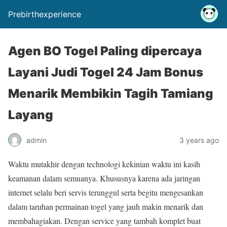
Prebirthexperience
Agen BO Togel Paling dipercaya
Layani Judi Togel 24 Jam Bonus
Menarik Membikin Tagih Tamiang
Layang
admin
3 years ago
Waktu mutakhir dengan technologi kekinian waktu ini kasih
keamanan dalam semuanya. Khususnya karena ada jaringan
internet selalu beri servis terunggul serta begitu mengesankan
dalam taruhan permainan togel yang jauh makin menarik dan
membahagiakan. Dengan service yang tambah komplet buat