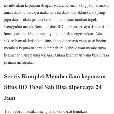
memberikan kepuasan dengan secara bermain yang jauh semakin
aman dapat dipercaya maka dari itu dapat dapaktan servis yang
juga dapat selalu penuhi kepentingan dalam taruhan togel.
Keuggulan masuk Bersama situs BO togel terpercaya dan terbaik
lantas pasti beri keuntungan yang tambah mengesankan. Ada
sekian banyak kelebihan situs dapat dipercaya yang pasti begitu
memberi kepuasan serta ditambah inti yakni dalam memberinya
keamanan yang paling terjaga. Antara keamanan yang bisa dirasa
pemain merupakan:
Servis Komplet Memberikan kepuasan
Situs BO Togel Sah Bisa dipercaya 24
Jam
Tiap betaruh pastilah mengharapkan dapat temukan