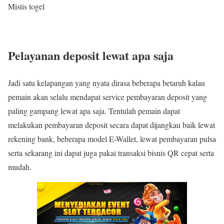
Mistis togel
Pelayanan deposit lewat apa saja
Jadi satu kelapangan yang nyata dirasa beberapa betaruh kalau
pemain akan selalu mendapat service pembayaran deposit yang
paling gampang lewat apa saja. Tentulah pemain dapat
melakukan pembayaran deposit secara dapat dijangkau baik lewat
rekening bank, beberapa model E-Wallet, lewat pembayaran pulsa
serta sekarang ini dapat juga pakai transaksi bisnis QR cepat serta
mudah.