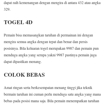
dapat raih kemenangan dengan mengira di antara 432 atau angka
329.
TOGEL 4D
Pemain bisa memasangkan taruhan di permainan ini dengan
mengira semua angka dengan tepat dan benar dan persis
posisinya. Bila keluaran togel merupakan 9987 dan pemain pun
menduga angka yang serupa yakni 9987 pastinya pemain juga
dapat dipastikan menang.
COLOK BEBAS
Amat ringan serta berkesempatan menang tinggi jika teknik
bermain taruhan ini cuman perlu menduga satu angka yang mana
bebas pada posisi mana saja. Bila pemain menempatkan taruhan