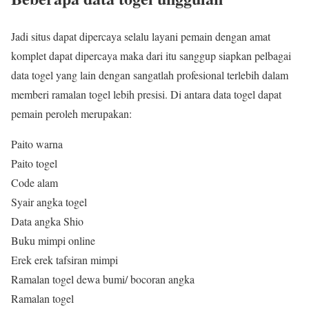
Jadi situs dapat dipercaya selalu layani pemain dengan amat
komplet dapat dipercaya maka dari itu sanggup siapkan pelbagai
data togel yang lain dengan sangatlah profesional terlebih dalam
memberi ramalan togel lebih presisi. Di antara data togel dapat
pemain peroleh merupakan:
Paito warna
Paito togel
Code alam
Syair angka togel
Data angka Shio
Buku mimpi online
Erek erek tafsiran mimpi
Ramalan togel dewa bumi/ bocoran angka
Ramalan togel