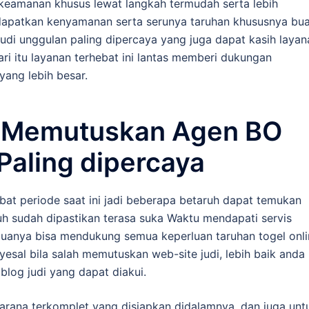
 keamanan khusus lewat langkah termudah serta lebih
endapatkan kenyamanan serta serunya taruhan khususnya bu
judi unggulan paling dipercaya yang juga dapat kasih layan
ri itu layanan terhebat ini lantas memberi dukungan
ang lebih besar.
ok Memutuskan Agen BO
Paling dipercaya
ebat periode saat ini jadi beberapa betaruh dapat temukan
uh sudah dipastikan terasa suka Waktu mendapati servis
muanya bisa mendukung semua keperluan taruhan togel onli
yesal bila salah memutuskan web-site judi, lebih baik anda
log judi yang dapat diakui.
sarana terkomplet yang disiapkan didalamnya, dan juga unt