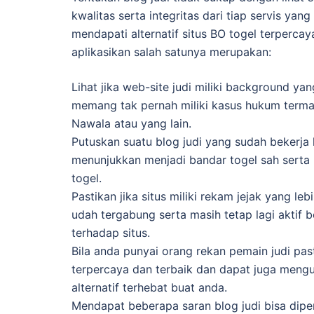
kwalitas serta integritas dari tiap servis ya
mendapati alternatif situs BO togel terperca
aplikasikan salah satunya merupakan:
Lihat jika web-site judi miliki background ya
memang tak pernah miliki kasus hukum terma
Nawala atau yang lain.
Putuskan suatu blog judi yang sudah bekerja
menunjukkan menjadi bandar togel sah serta p
togel.
Pastikan jika situs miliki rekam jejak yang 
udah tergabung serta masih tetap lagi aktif 
terhadap situs.
Bila anda punyai orang rekan pemain judi pas
terpercaya dan terbaik dan dapat juga mengu
alternatif terhebat buat anda.
Mendapat beberapa saran blog judi bisa diper