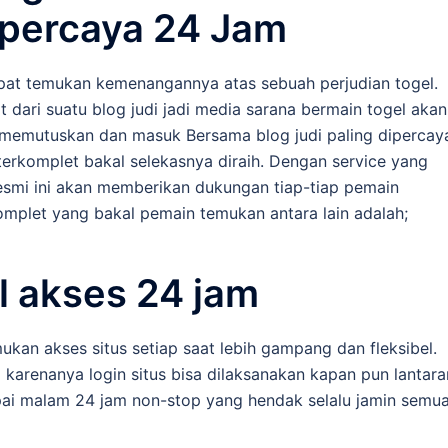
ipercaya 24 Jam
pat temukan kemenangannya atas sebuah perjudian togel.
t dari suatu blog judi jadi media sarana bermain togel akan
a memutuskan dan masuk Bersama blog judi paling dipercay
 terkomplet bakal selekasnya diraih. Dengan service yang
esmi ini akan memberikan dukungan tiap-tiap pemain
mplet yang bakal pemain temukan antara lain adalah;
l akses 24 jam
ukan akses situs setiap saat lebih gampang dan fleksibel.
 karenanya login situs bisa dilaksanakan kapan pun lantara
ampai malam 24 jam non-stop yang hendak selalu jamin semu