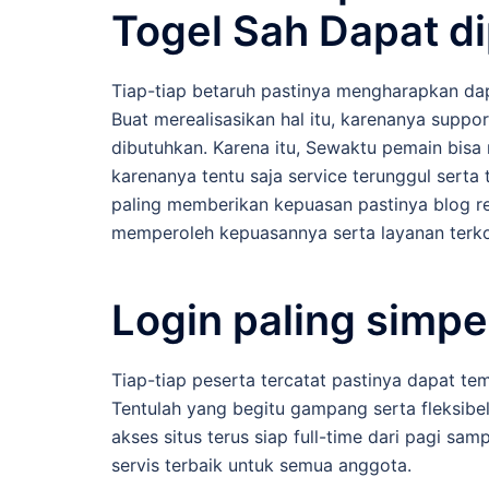
Togel Sah Dapat d
Tiap-tiap betaruh pastinya mengharapkan da
Buat merealisasikan hal itu, karenanya suppor
dibutuhkan. Karena itu, Sewaktu pemain bis
karenanya tentu saja service terunggul serta
paling memberikan kepuasan pastinya blog r
memperoleh kepuasannya serta layanan terko
Login paling simpe
Tiap-tiap peserta tercatat pastinya dapat tem
Tentulah yang begitu gampang serta fleksibel
akses situs terus siap full-time dari pagi s
servis terbaik untuk semua anggota.