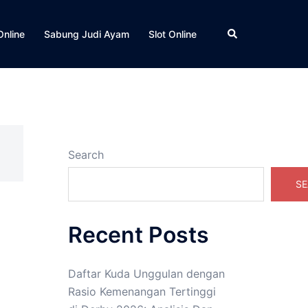
Search
Online
Sabung Judi Ayam
Slot Online
Search
SE
Recent Posts
Daftar Kuda Unggulan dengan
Rasio Kemenangan Tertinggi