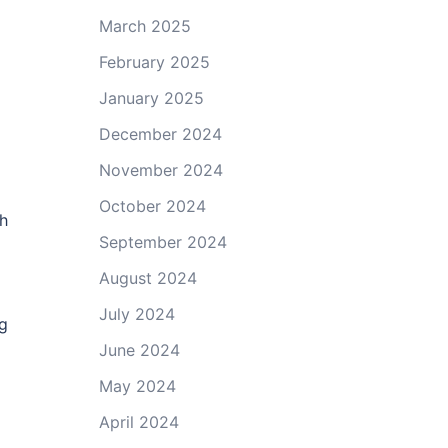
March 2025
February 2025
January 2025
December 2024
November 2024
October 2024
h
September 2024
August 2024
July 2024
g
June 2024
May 2024
April 2024