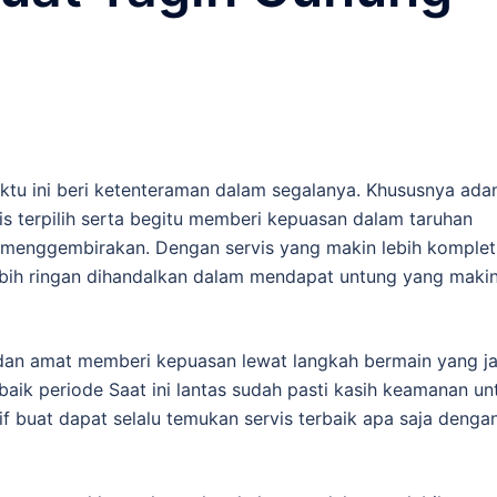
ktu ini beri ketenteraman dalam segalanya. Khususnya ada
is terpilih serta begitu memberi kepuasan dalam taruhan
 menggembirakan. Dengan servis yang makin lebih komplet
lebih ringan dihandalkan dalam mendapat untung yang maki
 dan amat memberi kepuasan lewat langkah bermain yang j
aik periode Saat ini lantas sudah pasti kasih keamanan un
 buat dapat selalu temukan servis terbaik apa saja denga