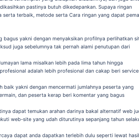
ng dikasihkan pastinya butuh dikedepankan. Supaya ringan
ya serta terbaik, metode serta Cara ringan yang dapat pema
ng bagus yakni dengan menyaksikan profilnya perlihatkan si
ksud juga sebelumnya tak pernah alami penutupan dari
 lumayan lama misalkan lebih pada lima tahun hingga
rofesional adalah lebih profesional dan cakap beri service
lebih baik yakni dengan mencermati jumlahnya peserta yang
bermain, dan peserta kerap beri komentar yang bagus
tinya dapat temukan arahan darinya bakal alternatif web ju
kuti web-site yang udah diturutinya sepanjang tahun selak
caya dapat anda dapatkan terlebih dulu seperti lewat hasi