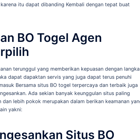
 karena itu dapat dibanding Kembali dengan tepat buat
lan BO Togel Agen
pilih
ayanan terunggul yang memberikan kepuasan dengan langka
ka dapat dapaktan servis yang juga dapat terus penuhi
masuk Bersama situs BO togel terpercaya dan terbaik juga
ngesankan. Ada sekian banyak keunggulan situs paling
n dan lebih pokok merupakan dalam berikan keamanan yan
ain yakni:
ngesankan Situs BO