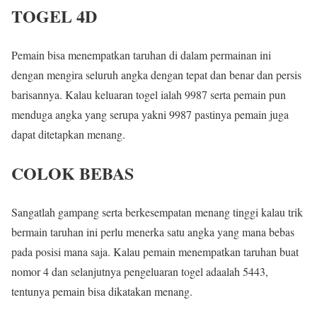
TOGEL 4D
Pemain bisa menempatkan taruhan di dalam permainan ini
dengan mengira seluruh angka dengan tepat dan benar dan persis
barisannya. Kalau keluaran togel ialah 9987 serta pemain pun
menduga angka yang serupa yakni 9987 pastinya pemain juga
dapat ditetapkan menang.
COLOK BEBAS
Sangatlah gampang serta berkesempatan menang tinggi kalau trik
bermain taruhan ini perlu menerka satu angka yang mana bebas
pada posisi mana saja. Kalau pemain menempatkan taruhan buat
nomor 4 dan selanjutnya pengeluaran togel adaalah 5443,
tentunya pemain bisa dikatakan menang.