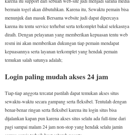
karena itu support dari sebuah web-site judi menjadi sarana media
bermain togel akan dibutuhkan. Karena itu, Sewaktu pemain bisa
menunjuk dan masuk Bersama website judi dapat dipercaya
karena itu tentu service terhebat serta terkomplet bakal selekasnya
diraih. Dengan pelayanan yang memberikan kepuasan tentu web
resmi ini akan memberikan dukungan tiap pemain mendapat
kepuasannya serta layanan terkomplet yang hendak pemain
temukan salah satunya adalah;
Login paling mudah akses 24 jam
Tiap-tiap anggota tercatat pastilah dapat temukan akses situs
sewaktu-waktu secara gampang serta fleksibel. Tentulah dengan
benar-benar ringan serta fleksibel karena itu login situs bisa
dijalankan kapan pun karena akses situs selalu ada full-time dari
pagi sampai malam 24 jam non-stop yang hendak selalu jamin