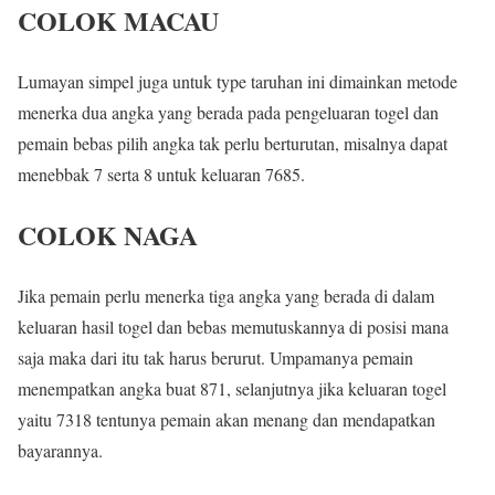
COLOK MACAU
Lumayan simpel juga untuk type taruhan ini dimainkan metode
menerka dua angka yang berada pada pengeluaran togel dan
pemain bebas pilih angka tak perlu berturutan, misalnya dapat
menebbak 7 serta 8 untuk keluaran 7685.
COLOK NAGA
Jika pemain perlu menerka tiga angka yang berada di dalam
keluaran hasil togel dan bebas memutuskannya di posisi mana
saja maka dari itu tak harus berurut. Umpamanya pemain
menempatkan angka buat 871, selanjutnya jika keluaran togel
yaitu 7318 tentunya pemain akan menang dan mendapatkan
bayarannya.