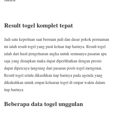
Result togel komplet tepat
Jadi satu keperluan saat bermain judi dan dasar pokok permainan
ini ialah result togel yang pasti keluar tiap harinya. Result togel
ialah dari hasil pengeluaran angka untuk semuanya pasaran apa
saja yang disiapkan maka dapat diperlihatkan dengan presisi
dapat dipercaya langsung dari pasaran pools togel mengenai.
Result togel selalu dikasihkan tiap harinya pada agenda yang
dikukuhkan untuk empat keluaran togel di empat waktu dalam
tiap harinya.
Beberapa data togel unggulan