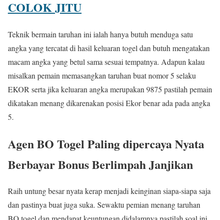
COLOK JITU
Teknik bermain taruhan ini ialah hanya butuh menduga satu
angka yang tercatat di hasil keluaran togel dan butuh mengatakan
macam angka yang betul sama sesuai tempatnya. Adapun kalau
misalkan pemain memasangkan taruhan buat nomor 5 selaku
EKOR serta jika keluaran angka merupakan 9875 pastilah pemain
dikatakan menang dikarenakan posisi Ekor benar ada pada angka
5.
Agen BO Togel Paling dipercaya Nyata
Berbayar Bonus Berlimpah Janjikan
Raih untung besar nyata kerap menjadi keinginan siapa-siapa saja
dan pastinya buat juga suka. Sewaktu pemian menang taruhan
BO togel dan mendapat keuntungan didalamnya pastilah soal ini