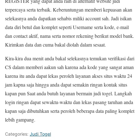
REGISTER yang dapat anda raih di alternatif website judi
terpercaya serta terbaik. Keberuntungan memberi kepuasan akan
selekasnya anda dapatkan sehabis miliki account sah. Jadi isikan
data diri betul dan komplet seperti Username serta kode, e-mail
dan contact aktif, nama serta nomor rekening berikut model bank.
Kirimkan data dan cuma bakal diolah dalam sesaat.
Kira-kira dua menit anda bakal selekasnya temukan verifikasi dari
CS dalam memberi aakun sah karena ada kode yang sangat aman
karena itu anda dapat lekas peroleh layanan akses situs waktu 24
jam kapna saja hingga anda dapat semakin ringan kontak situs
kapan pun Saat anda butuh layanan bermain judi togel. Langkah
login ringan dapat sewaktu-waktu dan lekas pasang taruhan anda
kapan saja dibutuhkan serta peroleh beberapa data paling komplet
lebih gampang.
Categories:
Judi Togel