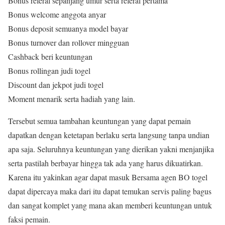
Bonus referal sepanjang umur serta referal pertama
Bonus welcome anggota anyar
Bonus deposit semuanya model bayar
Bonus turnover dan rollover mingguan
Cashback beri keuntungan
Bonus rollingan judi togel
Discount dan jekpot judi togel
Moment menarik serta hadiah yang lain.
Tersebut semua tambahan keuntungan yang dapat pemain
dapatkan dengan ketetapan berlaku serta langsung tanpa undian
apa saja. Seluruhnya keuntungan yang dierikan yakni menjanjika
serta pastilah berbayar hingga tak ada yang harus dikuatirkan.
Karena itu yakinkan agar dapat masuk Bersama agen BO togel
dapat dipercaya maka dari itu dapat temukan servis paling bagus
dan sangat komplet yang mana akan memberi keuntungan untuk
faksi pemain.