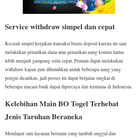
Service withdraw simpel dan cepat
Kecuali simpel kerjakan transaksi bisnis deposit karena itu saat
melakukan penarikan dana atau penarikan uang kontan lantas
lebih menjadi gampang serta cepat. Pemain dapat melakukan
withdraw kapan pun dibutuhkan untuk beberapa uang yang
pengin dicairkan, jadi proses ini dapat berjalan singkat di
beberapa macam bank dapat dipercaya dan terutama di Indonesia.
Kelebihan Main BO Togel Terhebat
Jenis Taruhan Beraneka
Mendapat satu layanan bermain yang tambah unggul dan