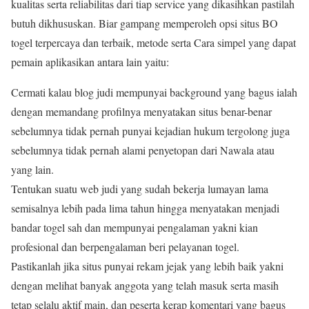
kualitas serta reliabilitas dari tiap service yang dikasihkan pastilah
butuh dikhususkan. Biar gampang memperoleh opsi situs BO
togel terpercaya dan terbaik, metode serta Cara simpel yang dapat
pemain aplikasikan antara lain yaitu:
Cermati kalau blog judi mempunyai background yang bagus ialah
dengan memandang profilnya menyatakan situs benar-benar
sebelumnya tidak pernah punyai kejadian hukum tergolong juga
sebelumnya tidak pernah alami penyetopan dari Nawala atau
yang lain.
Tentukan suatu web judi yang sudah bekerja lumayan lama
semisalnya lebih pada lima tahun hingga menyatakan menjadi
bandar togel sah dan mempunyai pengalaman yakni kian
profesional dan berpengalaman beri pelayanan togel.
Pastikanlah jika situs punyai rekam jejak yang lebih baik yakni
dengan melihat banyak anggota yang telah masuk serta masih
tetap selalu aktif main, dan peserta kerap komentari yang bagus