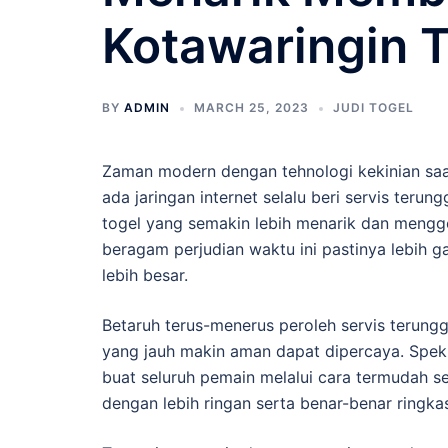
Kotawaringin 
BY
ADMIN
MARCH 25, 2023
JUDI TOGEL
Zaman modern dengan tehnologi kekinian saa
ada jaringan internet selalu beri servis ter
togel yang semakin lebih menarik dan mengg
beragam perjudian waktu ini pastinya lebih
lebih besar.
Betaruh terus-menerus peroleh servis terung
yang jauh makin aman dapat dipercaya. Spekul
buat seluruh pemain melalui cara termudah ser
dengan lebih ringan serta benar-benar ringka