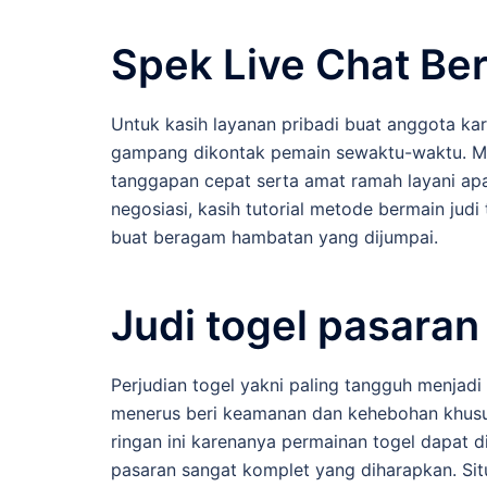
Spek Live Chat Be
Untuk kasih layanan pribadi buat anggota ka
gampang dikontak pemain sewaktu-waktu. Ma
tanggapan cepat serta amat ramah layani apa s
negosiasi, kasih tutorial metode bermain judi
buat beragam hambatan yang dijumpai.
Judi togel pasaran
Perjudian togel yakni paling tangguh menjadi 
menerus beri keamanan dan kehebohan khusus
ringan ini karenanya permainan togel dapat
pasaran sangat komplet yang diharapkan. Situ