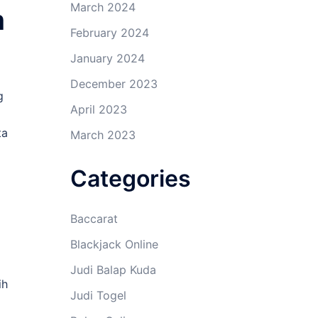
March 2024
m
February 2024
January 2024
December 2023
g
April 2023
ta
March 2023
Categories
Baccarat
Blackjack Online
Judi Balap Kuda
ih
Judi Togel