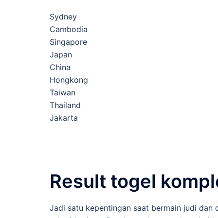
Sydney
Cambodia
Singapore
Japan
China
Hongkong
Taiwan
Thailand
Jakarta
Result togel komple
Jadi satu kepentingan saat bermain judi dan d