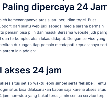
 Paling dipercaya 24 Ja
oleh kemenangannya atas suatu perjudian togel. Buat
pport dari suatu web judi sebagai media sarana bermain
ktu pemain bisa pilih dan masuk Bersama website judi palin
ul dan terkomplet akan lekas didapat. Dengan service yang
berikan dukungan tiap pemain mendapati kepuasannya ser
 antara lain adalah;
l akses 24 jam
kses situs setiap waktu lebih simpel serta fleksibel. Tentu
login situs bisa dilaksanakan kapan saja karena akses situs
4 jam non-stop yang bakal terus jamin semua service terpil