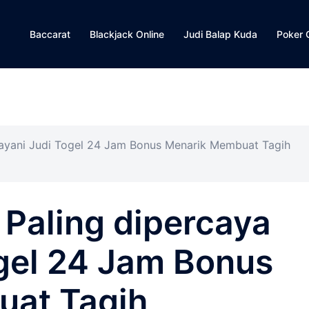
Baccarat
Blackjack Online
Judi Balap Kuda
Poker 
Layani Judi Togel 24 Jam Bonus Menarik Membuat Tagih
Paling dipercaya
ogel 24 Jam Bonus
uat Tagih