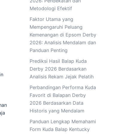
2026: Pendekatan dan
Metodologi Efektif
Faktor Utama yang
Mempengaruhi Peluang
Kemenangan di Epsom Derby
2026: Analisis Mendalam dan
Panduan Penting
Prediksi Hasil Balap Kuda
Derby 2026 Berdasarkan
in
Analisis Rekam Jejak Pelatih
Perbandingan Performa Kuda
Favorit di Balapan Derby
2026 Berdasarkan Data
nan
Historis yang Mendalam
aja
Panduan Lengkap Memahami
Form Kuda Balap Kentucky