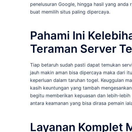
penelusuran Google, hingga hasil yang anda 
buat memilih situs paling dipercaya.
Pahami Ini Kelebi
Teraman Server Ter
Tiap betaruh sudah pasti dapat temukan serv
jauh makin aman bisa dipercaya maka dari itu
keperluan dalam taruhan togel. Keuggulan ma
kasih keuntungan yang tambah mengesankan. 
begitu memberikan kepuasan dan lebih-lebih p
antara keamanan yang bisa dirasa pemain ial
Layanan Komplet 