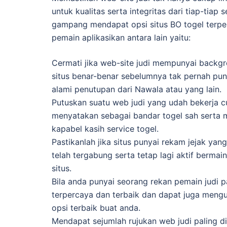
untuk kualitas serta integritas dari tiap-tiap 
gampang mendapat opsi situs BO togel terper
pemain aplikasikan antara lain yaitu:
Cermati jika web-site judi mempunyai backgr
situs benar-benar sebelumnya tak pernah pu
alami penutupan dari Nawala atau yang lain.
Putuskan suatu web judi yang udah bekerja c
menyatakan sebagai bandar togel sah serta 
kapabel kasih service togel.
Pastikanlah jika situs punyai rekam jejak ya
telah tergabung serta tetap lagi aktif berm
situs.
Bila anda punyai seorang rekan pemain judi 
terpercaya dan terbaik dan dapat juga mengu
opsi terbaik buat anda.
Mendapat sejumlah rujukan web judi paling di