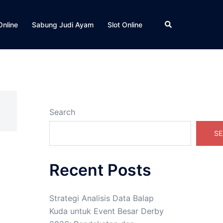
Search
Online
Sabung Judi Ayam
Slot Online
Search
SE
Recent Posts
Strategi Analisis Data Balap
Kuda untuk Event Besar Derby