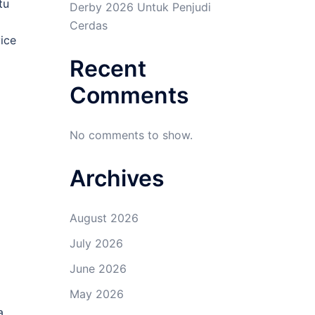
tu
Derby 2026 Untuk Penjudi
Cerdas
ice
Recent
Comments
No comments to show.
Archives
August 2026
July 2026
June 2026
May 2026
a