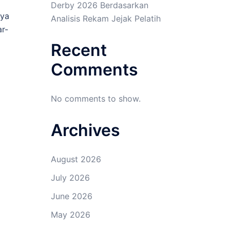
Derby 2026 Berdasarkan
nya
Analisis Rekam Jejak Pelatih
ar-
Recent
Comments
No comments to show.
Archives
August 2026
July 2026
June 2026
May 2026