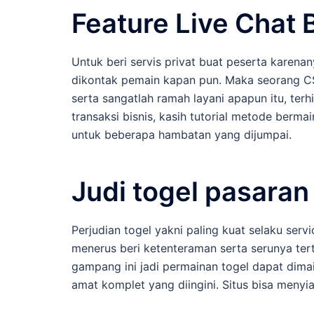
Feature Live Chat
Untuk beri servis privat buat peserta karena
dikontak pemain kapan pun. Maka seorang C
serta sangatlah ramah layani apapun itu, ter
transaksi bisnis, kasih tutorial metode bermain
untuk beberapa hambatan yang dijumpai.
Judi togel pasaran
Perjudian togel yakni paling kuat selaku serv
menerus beri ketenteraman serta serunya ter
gampang ini jadi permainan togel dapat dim
amat komplet yang diingini. Situs bisa menyi