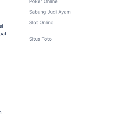
Poker Online
Sabung Judi Ayam
Slot Online
el
pat
Situs Toto
h
n