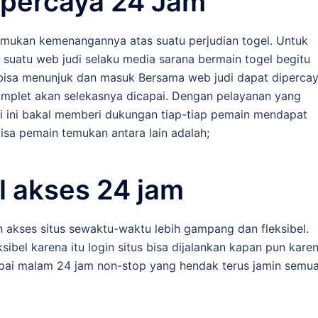
dipercaya 24 Jam
emukan kemenangannya atas suatu perjudian togel. Untuk
ri suatu web judi selaku media sarana bermain togel begitu
 bisa menunjuk dan masuk Bersama web judi dapat diperca
rkomplet akan selekasnya dicapai. Dengan pelayanan yang
i ini bakal memberi dukungan tiap-tiap pemain mendapat
isa pemain temukan antara lain adalah;
l akses 24 jam
eh akses situs sewaktu-waktu lebih gampang dan fleksibel.
ibel karena itu login situs bisa dijalankan kapan pun kare
sampai malam 24 jam non-stop yang hendak terus jamin semu