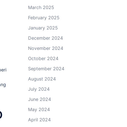
March 2025
February 2025
January 2025
December 2024
November 2024
October 2024
September 2024
eri
g
August 2024
ang
July 2024
June 2024
May 2024
O
April 2024