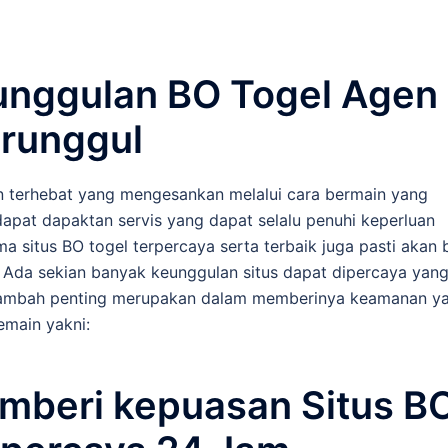
unggulan BO Togel Agen
erunggul
an terhebat yang mengesankan melalui cara bermain yang
apat dapaktan servis yang dapat selalu penuhi keperluan
 situs BO togel terpercaya serta terbaik juga pasti akan b
Ada sekian banyak keunggulan situs dapat dipercaya yan
itambah penting merupakan dalam memberinya keamanan y
emain yakni:
mberi kepuasan Situs B