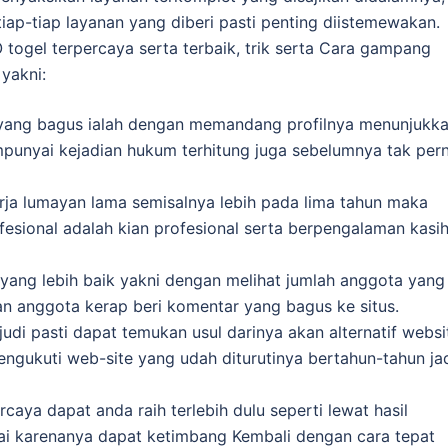
 tiap-tiap layanan yang diberi pasti penting diistemewakan.
 togel terpercaya serta terbaik, trik serta Cara gampang
yakni:
d yang bagus ialah dengan memandang profilnya menunjukk
unyai kejadian hukum terhitung juga sebelumnya tak per
rja lumayan lama semisalnya lebih pada lima tahun maka
fesional adalah kian profesional serta berpengalaman kasi
 yang lebih baik yakni dengan melihat jumlah anggota yang
an anggota kerap beri komentar yang bagus ke situs.
di pasti dapat temukan usul darinya akan alternatif websi
engukuti web-site yang udah diturutinya bertahun-tahun ja
caya dapat anda raih terlebih dulu seperti lewat hasil
ai karenanya dapat ketimbang Kembali dengan cara tepat