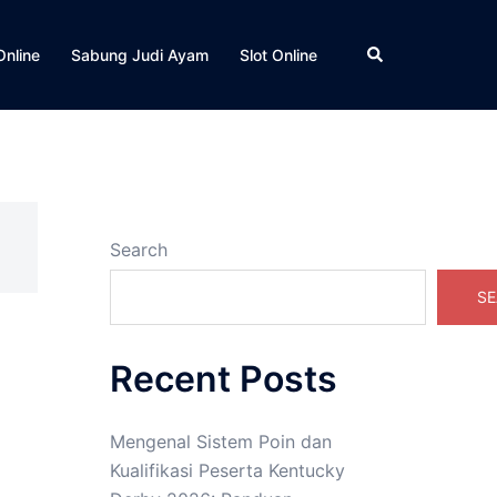
Search
Online
Sabung Judi Ayam
Slot Online
Search
SE
Recent Posts
Mengenal Sistem Poin dan
Kualifikasi Peserta Kentucky