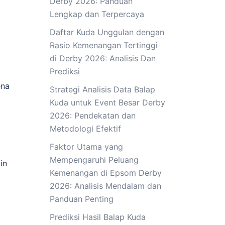
Derby 2026: Panduan
Lengkap dan Terpercaya
Daftar Kuda Unggulan dengan
Rasio Kemenangan Tertinggi
di Derby 2026: Analisis Dan
Prediksi
ena
Strategi Analisis Data Balap
Kuda untuk Event Besar Derby
2026: Pendekatan dan
Metodologi Efektif
Faktor Utama yang
Mempengaruhi Peluang
in
Kemenangan di Epsom Derby
2026: Analisis Mendalam dan
Panduan Penting
Prediksi Hasil Balap Kuda