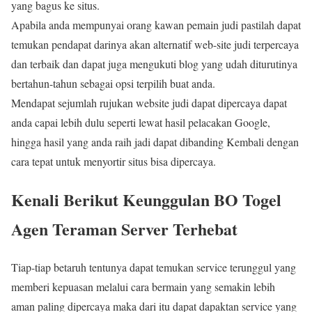
yang bagus ke situs.
Apabila anda mempunyai orang kawan pemain judi pastilah dapat
temukan pendapat darinya akan alternatif web-site judi terpercaya
dan terbaik dan dapat juga mengukuti blog yang udah diturutinya
bertahun-tahun sebagai opsi terpilih buat anda.
Mendapat sejumlah rujukan website judi dapat dipercaya dapat
anda capai lebih dulu seperti lewat hasil pelacakan Google,
hingga hasil yang anda raih jadi dapat dibanding Kembali dengan
cara tepat untuk menyortir situs bisa dipercaya.
Kenali Berikut Keunggulan BO Togel
Agen Teraman Server Terhebat
Tiap-tiap betaruh tentunya dapat temukan service terunggul yang
memberi kepuasan melalui cara bermain yang semakin lebih
aman paling dipercaya maka dari itu dapat dapaktan service yang