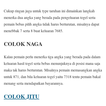
Cukup ringan juga untuk type taruhan ini dimainkan langkah
menerka dua angka yang berada pada pengeluaran togel serta
pemain bebas pilih angka tidak harus berturutan, misalnya dapat
menebbak 7 serta 8 buat keluaran 7685.
COLOK NAGA
Kalau pemain perlu menerka tiga angka yang berada pada dalam
keluaran hasil togel serta bebas menunjuknya di posisi mana saja
maka tak harus berturutan. Misalnya pemain memasangkan angka
untuk 871, dan bila keluaran togel yaitu 7318 tentu pemain bakal
menang serta mendapatkan bayarannya.
COLOK JITU