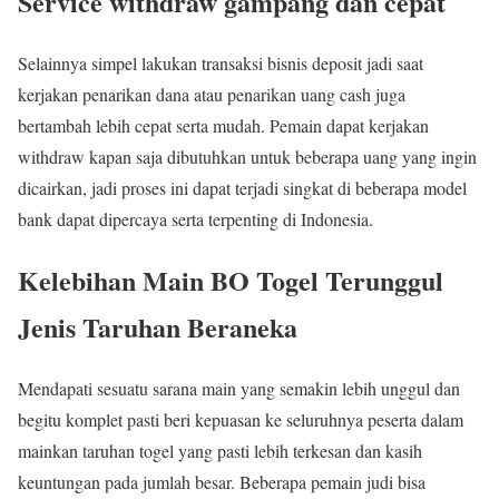
Service withdraw gampang dan cepat
Selainnya simpel lakukan transaksi bisnis deposit jadi saat
kerjakan penarikan dana atau penarikan uang cash juga
bertambah lebih cepat serta mudah. Pemain dapat kerjakan
withdraw kapan saja dibutuhkan untuk beberapa uang yang ingin
dicairkan, jadi proses ini dapat terjadi singkat di beberapa model
bank dapat dipercaya serta terpenting di Indonesia.
Kelebihan Main BO Togel Terunggul
Jenis Taruhan Beraneka
Mendapati sesuatu sarana main yang semakin lebih unggul dan
begitu komplet pasti beri kepuasan ke seluruhnya peserta dalam
mainkan taruhan togel yang pasti lebih terkesan dan kasih
keuntungan pada jumlah besar. Beberapa pemain judi bisa