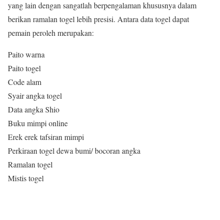
yang lain dengan sangatlah berpengalaman khususnya dalam
berikan ramalan togel lebih presisi. Antara data togel dapat
pemain peroleh merupakan:
Paito warna
Paito togel
Code alam
Syair angka togel
Data angka Shio
Buku mimpi online
Erek erek tafsiran mimpi
Perkiraan togel dewa bumi/ bocoran angka
Ramalan togel
Mistis togel