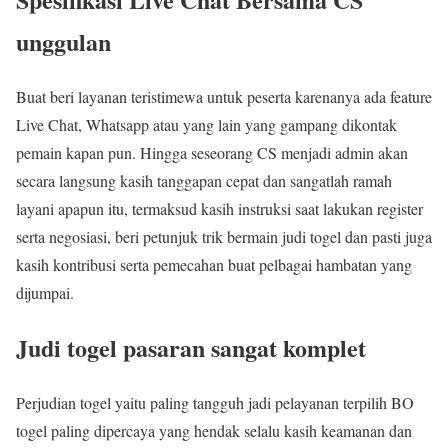
unggulan
Buat beri layanan teristimewa untuk peserta karenanya ada feature
Live Chat, Whatsapp atau yang lain yang gampang dikontak
pemain kapan pun. Hingga seseorang CS menjadi admin akan
secara langsung kasih tanggapan cepat dan sangatlah ramah
layani apapun itu, termaksud kasih instruksi saat lakukan register
serta negosiasi, beri petunjuk trik bermain judi togel dan pasti juga
kasih kontribusi serta pemecahan buat pelbagai hambatan yang
dijumpai.
Judi togel pasaran sangat komplet
Perjudian togel yaitu paling tangguh jadi pelayanan terpilih BO
togel paling dipercaya yang hendak selalu kasih keamanan dan