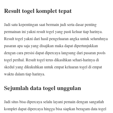
Result togel komplet tepat
Jadi satu kepentingan saat bermain judi serta dasar penting
permainan ini yakni result togel yang pasti keluar tiap harinya.
Result togel yakni dari hasil pengeluaran angka untuk seluruhnya
pasaran apa saja yang disajikan maka dapat dipertunjukkan
dengan cara presisi dapat dipercaya langsung dari pasaran pools
togel perihal. Result togel terus dikasihkan sehari-harinya di
skedul yang dikukuhkan untuk empat keluaran togel di empat
waktu dalam tiap harinya.
Sejumlah data togel unggulan
Jadi situs bisa dipercaya selalu layani pemain dengan sangatlah
komplet dapat dipercaya hingga bisa siapkan beragam data togel