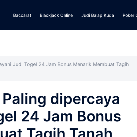
Baccarat
Blackjack Online
Judi Balap Kuda
Poker 
Layani Judi Togel 24 Jam Bonus Menarik Membuat Tagih
Paling dipercaya
ogel 24 Jam Bonus
at Tagih Tanah