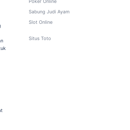
Poker Online
Sabung Judi Ayam
Slot Online
g
Situs Toto
an
tuk
at