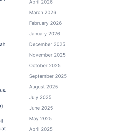
April 2026
March 2026
February 2026
January 2026
nah
December 2025
November 2025
October 2025
September 2025
August 2025
us.
July 2025
ng
June 2025
May 2025
il
uat
April 2025