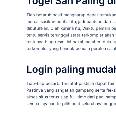
Togel Sah Paling 
Tiap betaruh pasti mengharap dapat temukan
merealisasikan perihal itu, jadi bantuan dari
dibutuhkan. Oleh karena itu, Waktu pemain bi
tentu servis terunggul serta terkomplet aka
tentunya blog resmi ini bakal memberi dukun
terkomplet yang hendak pemain peroleh salah
Login paling muda
Tiap-tiap peserta tercatat pastilah dapat tem
Pastinya yang sangatlah gampang serta fleksib
akses situs terus siap full-time dari pagi 
semua layanan terpilih buat seluruhnya anggo