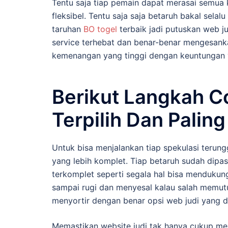
Tentu saja tiap pemain dapat merasai semua k
fleksibel. Tentu saja saja betaruh bakal sel
taruhan
BO togel
terbaik jadi putuskan web j
service terhebat dan benar-benar mengesank
kemenangan yang tinggi dengan keuntungan y
Berikut Langkah C
Terpilih Dan Palin
Untuk bisa menjalankan tiap spekulasi terung
yang lebih komplet. Tiap betaruh sudah dipas
terkomplet seperti segala hal bisa mendukung
sampai rugi dan menyesal kalau salah memutus
menyortir dengan benar opsi web judi yang d
Memastikan website judi tak hanya cukup me