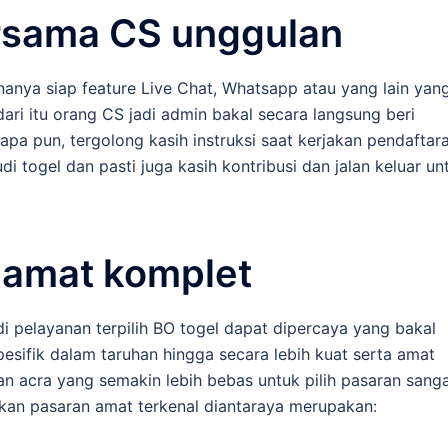
rsama CS unggulan
enanya siap feature Live Chat, Whatsapp atau yang lain yan
i itu orang CS jadi admin bakal secara langsung beri
pa pun, tergolong kasih instruksi saat kerjakan pendaftar
udi togel dan pasti juga kasih kontribusi dan jalan keluar un
n amat komplet
i pelayanan terpilih BO togel dapat dipercaya yang bakal
esifik dalam taruhan hingga secara lebih kuat serta amat
kan acra yang semakin lebih bebas untuk pilih pasaran sang
kan pasaran amat terkenal diantaraya merupakan: