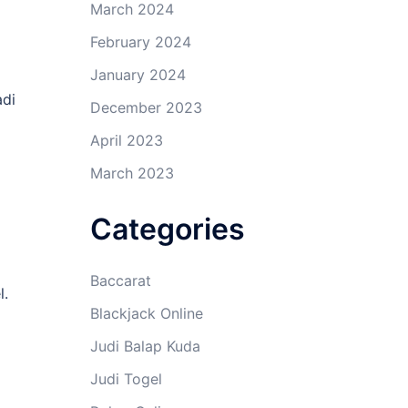
March 2024
February 2024
January 2024
adi
December 2023
April 2023
March 2023
Categories
Baccarat
l.
Blackjack Online
Judi Balap Kuda
Judi Togel