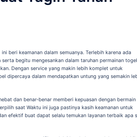
t ini beri keamanan dalam semuanya. Terlebih karena ada
lih serta begitu mengesankan dalam taruhan permainan toge
an. Dengan service yang makin lebih komplet untuk
mpel dipercaya dalam mendapatkan untung yang semakin le
rhebat dan benar-benar memberi kepuasan dengan bermain
erpilih saat Waktu ini juga pastinya kasih keamanan untuk
n efektif buat dapat selalu temukan layanan terbaik apa s