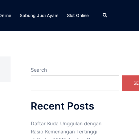
Search
Online
Sabung Judi Ayam
Slot Online
Search
SE
Recent Posts
Daftar Kuda Unggulan dengan
Rasio Kemenangan Tertinggi