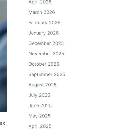
April 2026
March 2026
February 2026
January 2026
December 2025
November 2025
October 2025
September 2025
August 2025
July 2025
June 2025
May 2025
yak
April 2025