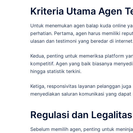
Kriteria Utama Agen T
Untuk menemukan agen balap kuda online yang
perhatian. Pertama, agen harus memiliki reput
ulasan dan testimoni yang beredar di internet
Kedua, penting untuk memeriksa platform ya
kompetitif. Agen yang baik biasanya menyedia
hingga statistik terkini.
Ketiga, responsivitas layanan pelanggan jug
menyediakan saluran komunikasi yang dapat dia
Regulasi dan Legalitas
Sebelum memilih agen, penting untuk meninjau