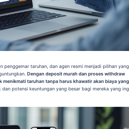
an penggemar taruhan, dan agen resmi menjadi pilihan yang
guntungkan.
Dengan deposit murah dan proses withdraw
k menikmati taruhan tanpa harus khawatir akan biaya yang
 dan potensi keuntungan yang besar bagi mereka yang ing