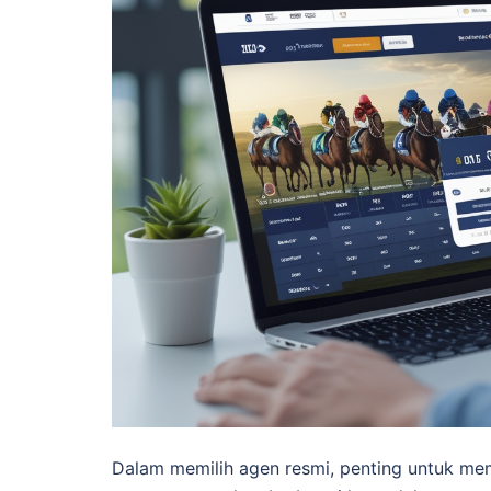
Dalam memilih agen resmi, penting untuk me