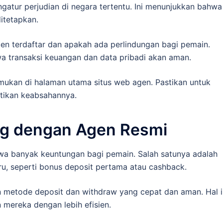
engatur perjudian di negara tertentu. Ini menunjukkan bahwa
itetapkan.
en terdaftar dan apakah ada perlindungan bagi pemain.
a transaksi keuangan dan data pribadi akan aman.
emukan di halaman utama situs web agen. Pastikan untuk
stikan keabsahannya.
g dengan Agen Resmi
 banyak keuntungan bagi pemain. Salah satunya adalah
u, seperti bonus deposit pertama atau cashback.
an metode deposit dan withdraw yang cepat dan aman. Hal i
mereka dengan lebih efisien.