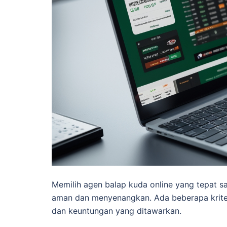
Memilih agen balap kuda online yang tepat 
aman dan menyenangkan. Ada beberapa kriteri
dan keuntungan yang ditawarkan.