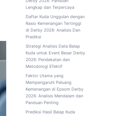
Derby 2026: Panduan
Lengkap dan Terpercaya
Daftar Kuda Unggulan dengan
Rasio Kemenangan Tertinggi
di Derby 2026: Analisis Dan
Prediksi
Strategi Analisis Data Balap
Kuda untuk Event Besar Derby
2026: Pendekatan dan
Metodologi Efektif
Faktor Utama yang
Mempengaruhi Peluang
Kemenangan di Epsom Derby
2026: Analisis Mendalam dan
Panduan Penting
Prediksi Hasil Balap Kuda