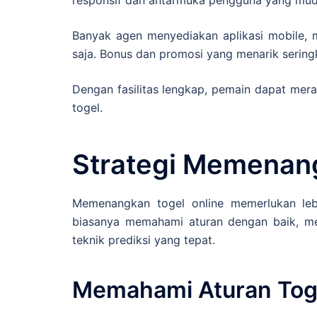
Banyak agen menyediakan aplikasi mobile,
saja. Bonus dan promosi yang menarik serin
Dengan fasilitas lengkap, pemain dapat me
togel.
Strategi Memenang
Memenangkan togel online memerlukan leb
biasanya memahami aturan dengan baik, me
teknik prediksi yang tepat.
Memahami Aturan Tog