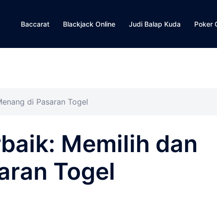
Baccarat
Blackjack Online
Judi Balap Kuda
Poker 
Menang di Pasaran Togel
baik: Memilih dan
aran Togel