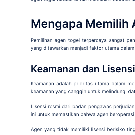
Mengapa Memilih 
Pemilihan agen togel terpercaya sangat pent
yang ditawarkan menjadi faktor utama dalam
Keamanan dan Lisensi
Keamanan adalah prioritas utama dalam mem
keamanan yang canggih untuk melindungi dat
Lisensi resmi dari badan pengawas perjudian
ini untuk memastikan bahwa agen beroperasi 
Agen yang tidak memiliki lisensi berisiko t