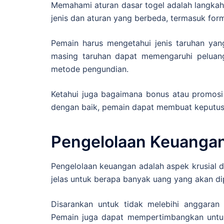
Memahami aturan dasar togel adalah langkah 
jenis dan aturan yang berbeda, termasuk for
Pemain harus mengetahui jenis taruhan yan
masing taruhan dapat memengaruhi peluang
metode pengundian.
Ketahui juga bagaimana bonus atau promos
dengan baik, pemain dapat membuat keputusan
Pengelolaan Keuanga
Pengelolaan keuangan adalah aspek krusial 
jelas untuk berapa banyak uang yang akan di
Disarankan untuk tidak melebihi anggaran 
Pemain juga dapat mempertimbangkan untuk