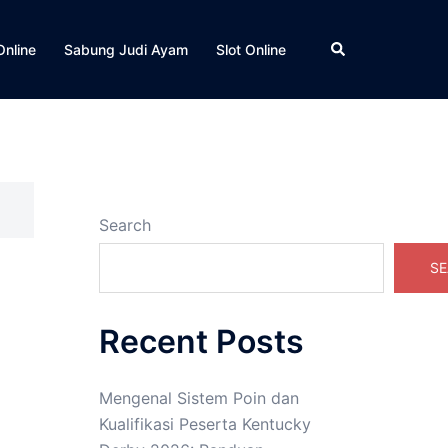
Search
Online
Sabung Judi Ayam
Slot Online
Search
SE
Recent Posts
Mengenal Sistem Poin dan
Kualifikasi Peserta Kentucky