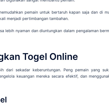
 memudahkan pemain untuk bertaruh kapan saja dan di m
gkali menjadi pertimbangan tambahan.
rasa lebih nyaman dan diuntungkan dalam pengalaman berm
kan Togel Online
ih dari sekadar keberuntungan. Peng pemain yang suk
ngelola keuangan mereka secara efektif, dan mengguna
el