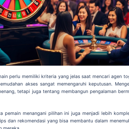
in perlu memiliki kriteria yang jelas saat mencari agen to
n kemudahan akses sangat memengaruhi keputusan. Menge
menang, tetapi juga tentang membangun pengalaman berm
a pemain menangani pilihan ini juga menjadi lebih komple
n tips dan rekomendasi yang bisa membantu dalam menemu
n mereka.