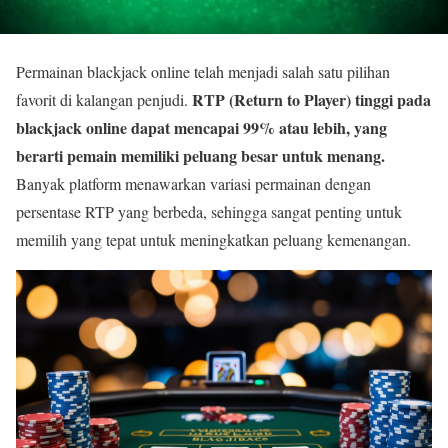
Permainan blackjack online telah menjadi salah satu pilihan
RTP (Return to Player) tinggi pada
favorit di kalangan penjudi.
blackjack online dapat mencapai 99% atau lebih, yang
berarti pemain memiliki peluang besar untuk menang.
Banyak platform menawarkan variasi permainan dengan
persentase RTP yang berbeda, sehingga sangat penting untuk
memilih yang tepat untuk meningkatkan peluang kemenangan.