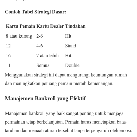
Contoh Tabel Strategi Dasar:
Kartu Pemain
Kartu Dealer
Tindakan
8 atau kurang
2-6
Hit
12
4-6
Stand
16
7 atau lebih
Hit
11
Semua
Double
Menggunakan strategi ini dapat mengurangi keuntungan rumah
dan meningkatkan peluang pemain meraih kemenangan.
Manajemen Bankroll yang Efektif
Manajemen bankroll yang baik sangat penting untuk menjaga
permainan tetap berkelanjutan. Pemain harus menetapkan batas
taruhan dan menaati aturan tersebut tanpa terpengaruh oleh emosi.