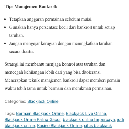
Tips Manajemen Bankroll:
Tetapkan anggaran permainan sebelum mulai.
Gunakan hanya persentase kecil dari bankroll untuk setiap
taruhan.
Jangan mengejar kerugian dengan meningkatkan taruhan
secara drastis.
Strategi ini membantu menjaga kontrol atas taruhan dan
mencegah kehilangan lebih dari yang bisa ditoleransi.
Menerapkan teknik manajemen bankroll dapat memberi pemain
waktu lebih lama untuk bermain dan menikmati permainan.
Categories:
Blackjack Online
Tags:
Bermain Blackjack Online
,
Blackjack Live Online
,
Blackjack Online Paling Gacor
,
blackjack online terpercaya
,
judi
blackjack online
,
Kasino Blackjack Online
,
situs blackjack