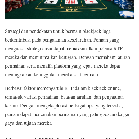
Strategi dan pendekatan untuk bermain blackjack juga
berkontribusi pada pengalaman keseluruhan. Pemain yang
menguasai strategi dasar dapat memaksimalkan potensi RTP
mereka dan meminimalkan kerugian. Dengan memahami aturan
permainan serta memilih platform yang tepat, mereka dapat
meningkatkan keunggulan mereka saat bermain.
Berbagai faktor memengaruhi RTP dalam blackjack online,
termasuk variasi permainan, batasan taruhan, dan pengaturan
kasino. Dengan mengeksplorasi berbagai opsi yang tersedia,
pemain dapat menemukan permainan yang paling sesuai dengan
gaya dan tujuan mereka.