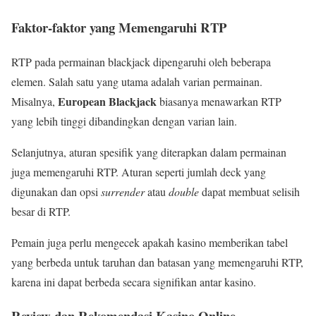
Faktor-faktor yang Memengaruhi RTP
RTP pada permainan blackjack dipengaruhi oleh beberapa
elemen. Salah satu yang utama adalah varian permainan.
European Blackjack
Misalnya,
biasanya menawarkan RTP
yang lebih tinggi dibandingkan dengan varian lain.
Selanjutnya, aturan spesifik yang diterapkan dalam permainan
juga memengaruhi RTP. Aturan seperti jumlah deck yang
digunakan dan opsi
surrender
atau
double
dapat membuat selisih
besar di RTP.
Pemain juga perlu mengecek apakah kasino memberikan tabel
yang berbeda untuk taruhan dan batasan yang memengaruhi RTP,
karena ini dapat berbeda secara signifikan antar kasino.
Review dan Rekomendasi Kasino Online