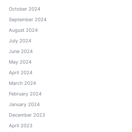
October 2024
September 2024
August 2024
July 2024
June 2024
May 2024
April 2024
March 2024
February 2024
January 2024
December 2023
April 2023