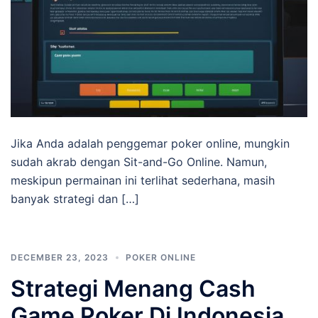
Jika Anda adalah penggemar poker online, mungkin
sudah akrab dengan Sit-and-Go Online. Namun,
meskipun permainan ini terlihat sederhana, masih
banyak strategi dan […]
DECEMBER 23, 2023
POKER ONLINE
Strategi Menang Cash
Game Poker Di Indonesia