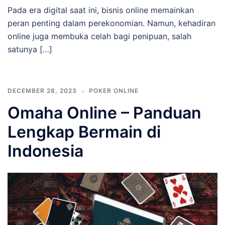
Pada era digital saat ini, bisnis online memainkan
peran penting dalam perekonomian. Namun, kehadiran
online juga membuka celah bagi penipuan, salah
satunya […]
DECEMBER 28, 2023
POKER ONLINE
Omaha Online – Panduan
Lengkap Bermain di
Indonesia