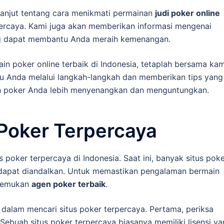
 lanjut tentang cara menikmati permainan
judi poker online
ercaya. Kami juga akan memberikan informasi mengenai
ang dapat membantu Anda meraih kemenangan.
ain poker online terbaik di Indonesia, tetaplah bersama kam
du Anda melalui langkah-langkah dan memberikan tips yang
 poker Anda lebih menyenangkan dan menguntungkan.
Poker Terpercaya
 poker terpercaya di Indonesia. Saat ini, banyak situs pok
 dapat diandalkan. Untuk memastikan pengalaman bermain
enemukan
agen poker terbaik
.
dalam mencari situs poker terpercaya. Pertama, periksa
t. Sebuah situs poker terpercaya biasanya memiliki lisensi y