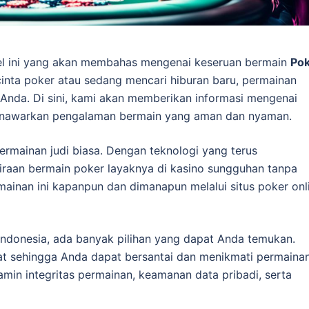
kel ini yang akan membahas mengenai keseruan bermain
Po
inta poker atau sedang mencari hiburan baru, permainan
 Anda. Di sini, kami akan memberikan informasi mengenai
enawarkan pengalaman bermain yang aman dan nyaman.
rmainan judi biasa. Dengan teknologi yang terus
aan bermain poker layaknya di kasino sungguhan tanpa
mainan ini kapanpun dan dimanapun melalui situs poker onl
Indonesia, ada banyak pilihan yang dapat Anda temukan.
pat sehingga Anda dapat bersantai dan menikmati permaina
min integritas permainan, keamanan data pribadi, serta