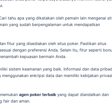
i.
. Cari tahu apa yang dikatakan oleh pemain lain mengenai si
 pemain yang sudah berpengalaman untuk mendapatkan
an fitur yang disediakan oleh situs poker. Pastikan situs
uai dengan preferensi Anda. Selain itu, fitur seperti bonu
t menambah kepuasan bermain Anda.
miliki sistem keamanan yang baik. Informasi dan data pribad
g menggunakan enkripsi data dan memiliki kebijakan privas
menemukan
agen poker terbaik
yang dapat diandalkan dan
 fair dan aman.