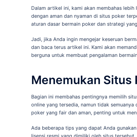
Dalam artikel ini, kami akan membahas lebih
dengan aman dan nyaman di situs poker terp
aturan dasar bermain poker dan strategi y
Jadi, jika Anda ingin mengejar keseruan berm
dan baca terus artikel ini. Kami akan meman
berguna untuk membuat pengalaman bermain
Menemukan Situs 
Bagian ini membahas pentingnya memilih situs
online yang tersedia, namun tidak semuanya
poker yang fair dan aman, penting untuk m
Ada beberapa tips yang dapat Anda gunakan 
lisensi resmi yang dimiliki oleh situs tersebu