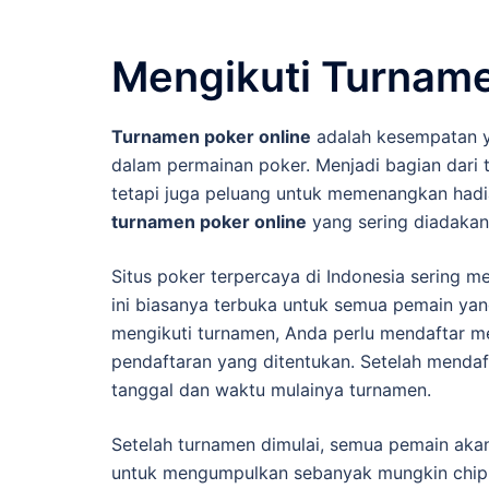
Mengikuti Turname
Turnamen poker online
adalah kesempatan y
dalam permainan poker. Menjadi bagian dari t
tetapi juga peluang untuk memenangkan hadi
turnamen poker online
yang sering diadakan 
Situs poker terpercaya di Indonesia sering
ini biasanya terbuka untuk semua pemain yang
mengikuti turnamen, Anda perlu mendaftar me
pendaftaran yang ditentukan. Setelah menda
tanggal dan waktu mulainya turnamen.
Setelah turnamen dimulai, semua pemain akan
untuk mengumpulkan sebanyak mungkin chip d