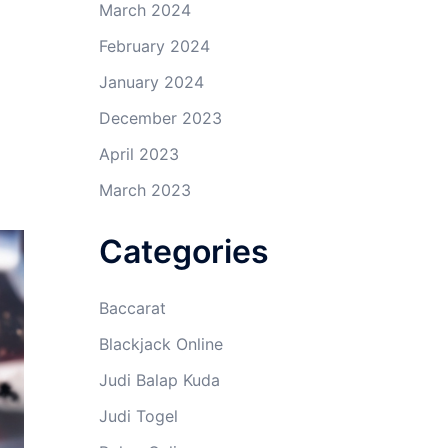
March 2024
February 2024
January 2024
December 2023
April 2023
March 2023
Categories
Baccarat
Blackjack Online
Judi Balap Kuda
Judi Togel