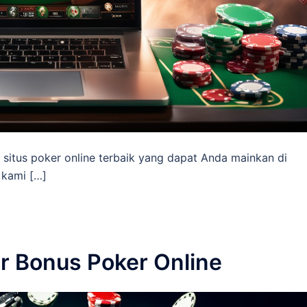
 situs poker online terbaik yang dapat Anda mainkan di
 kami […]
r Bonus Poker Online