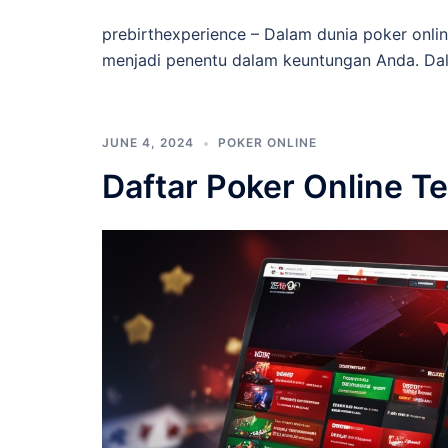
prebirthexperience – Dalam dunia poker onli
menjadi penentu dalam keuntungan Anda. Dalam
JUNE 4, 2024
POKER ONLINE
Daftar Poker Online T