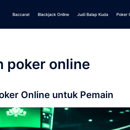
Baccarat
Blackjack Online
Judi Balap Kuda
Poker 
 poker online
Poker Online untuk Pemain