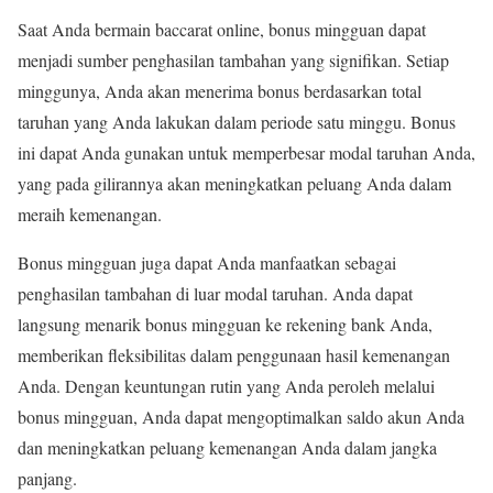
Saat Anda bermain baccarat online, bonus mingguan dapat
menjadi sumber penghasilan tambahan yang signifikan. Setiap
minggunya, Anda akan menerima bonus berdasarkan total
taruhan yang Anda lakukan dalam periode satu minggu. Bonus
ini dapat Anda gunakan untuk memperbesar modal taruhan Anda,
yang pada gilirannya akan meningkatkan peluang Anda dalam
meraih kemenangan.
Bonus mingguan juga dapat Anda manfaatkan sebagai
penghasilan tambahan di luar modal taruhan. Anda dapat
langsung menarik bonus mingguan ke rekening bank Anda,
memberikan fleksibilitas dalam penggunaan hasil kemenangan
Anda. Dengan keuntungan rutin yang Anda peroleh melalui
bonus mingguan, Anda dapat mengoptimalkan saldo akun Anda
dan meningkatkan peluang kemenangan Anda dalam jangka
panjang.