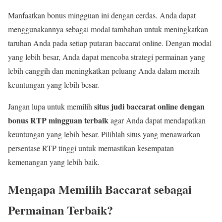
Manfaatkan bonus mingguan ini dengan cerdas. Anda dapat
menggunakannya sebagai modal tambahan untuk meningkatkan
taruhan Anda pada setiap putaran baccarat online. Dengan modal
yang lebih besar, Anda dapat mencoba strategi permainan yang
lebih canggih dan meningkatkan peluang Anda dalam meraih
keuntungan yang lebih besar.
situs judi baccarat online dengan
Jangan lupa untuk memilih
bonus RTP mingguan terbaik
agar Anda dapat mendapatkan
keuntungan yang lebih besar. Pilihlah situs yang menawarkan
persentase RTP tinggi untuk memastikan kesempatan
kemenangan yang lebih baik.
Mengapa Memilih Baccarat sebagai
Permainan Terbaik?