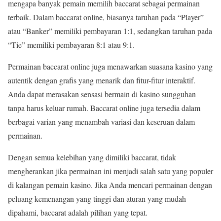
mengapa banyak pemain memilih baccarat sebagai permainan
terbaik. Dalam baccarat online, biasanya taruhan pada “Player”
atau “Banker” memiliki pembayaran 1:1, sedangkan taruhan pada
“Tie” memiliki pembayaran 8:1 atau 9:1.
Permainan baccarat online juga menawarkan suasana kasino yang
autentik dengan grafis yang menarik dan fitur-fitur interaktif.
Anda dapat merasakan sensasi bermain di kasino sungguhan
tanpa harus keluar rumah. Baccarat online juga tersedia dalam
berbagai varian yang menambah variasi dan keseruan dalam
permainan.
Dengan semua kelebihan yang dimiliki baccarat, tidak
mengherankan jika permainan ini menjadi salah satu yang populer
di kalangan pemain kasino. Jika Anda mencari permainan dengan
peluang kemenangan yang tinggi dan aturan yang mudah
dipahami, baccarat adalah pilihan yang tepat.