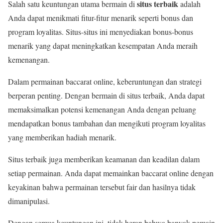
situs terbaik
Salah satu keuntungan utama bermain di
adalah
Anda dapat menikmati fitur-fitur menarik seperti bonus dan
program loyalitas. Situs-situs ini menyediakan bonus-bonus
menarik yang dapat meningkatkan kesempatan Anda meraih
kemenangan.
Dalam permainan baccarat online, keberuntungan dan strategi
berperan penting. Dengan bermain di situs terbaik, Anda dapat
memaksimalkan potensi kemenangan Anda dengan peluang
mendapatkan bonus tambahan dan mengikuti program loyalitas
yang memberikan hadiah menarik.
Situs terbaik juga memberikan keamanan dan keadilan dalam
setiap permainan. Anda dapat memainkan baccarat online dengan
keyakinan bahwa permainan tersebut fair dan hasilnya tidak
dimanipulasi.
Dengan semua keuntungan ini, tidak heran bahwa banyak pemain