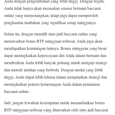
Anda dengan pengembalian yang lebih tinggi. Dengan begitu,
Anda tidak hanya akan merasakan sensasi bermain baccarat
online yang menyenangkan, tetapi juga dapat memperoleh
penghasilan tambahan yang signifikan setiap minggunya.
Selain itu, dengan memilih situs judi baccarat online yang
menawarkan bonus RTP mingguan terbesar, Anda juga akan
mendapatkan keuntungan lainnya. Bonus mingguan yang besar
dapat meningkatkan kepercayaan diri Anda dalam bermain dan
memberikan Anda lebih banyak peluang untuk menguji strategi
dan metode taruhan yang berbeda. Dengan modal yang lebih
tinggi, Anda dapat lebih leluasa dalam menjalankan strategi dan
meningkatkan potensi kemenangan Anda dalam permainan
baccarat online.
Jadi, jangan lewatkan kesempatan untuk memanfaatkan bonus
RTP mingguan terbesar yang ditawarkan oleh situs judi baccarat