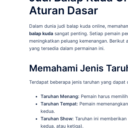
Aturan Dasar
Dalam dunia judi balap kuda online, memaha
balap kuda
sangat penting. Setiap pemain per
meningkatkan peluang kemenangan. Berikut ad
yang tersedia dalam permainan ini.
Memahami Jenis Taruh
Terdapat beberapa jenis taruhan yang dapat d
Taruhan Menang:
Pemain harus memilih 
Taruhan Tempat:
Pemain memenangkan tar
kedua.
Taruhan Show:
Taruhan ini memberikan k
kedua, atau ketiga).