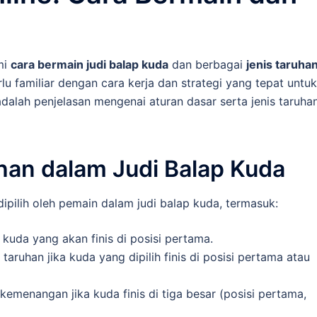
mi
cara bermain judi balap kuda
dan berbagai
jenis taruha
lu familiar dengan cara kerja dan strategi yang tepat untuk
alah penjelasan mengenai aturan dasar serta jenis taruha
an dalam Judi Balap Kuda
ipilih oleh pemain dalam judi balap kuda, termasuk:
kuda yang akan finis di posisi pertama.
uhan jika kuda yang dipilih finis di posisi pertama atau
emenangan jika kuda finis di tiga besar (posisi pertama,