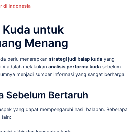
r di Indonesia
p Kuda untuk
uang Menang
kuda perlu menerapkan
strategi judi balap kuda
yang
n ini adalah melakukan
analisis performa kuda
sebelum
belumnya menjadi sumber informasi yang sangat berharga.
da Sebelum Bertaruh
spek yang dapat mempengaruhi hasil balapan. Beberapa
lain:
osisi akhir dan kecepatan kuda.