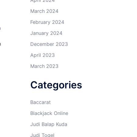
April 2024
March 2024
February 2024
n
January 2024
n
December 2023
April 2023
March 2023
Categories
Baccarat
Blackjack Online
Judi Balap Kuda
Judi Togel