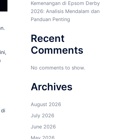
Kemenangan di Epsom Derby
2026: Analisis Mendalam dan
Panduan Penting
n.
Recent
Comments
ni,
n
No comments to show.
Archives
August 2026
 di
July 2026
June 2026
May 2026