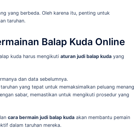
ang yang berbeda. Oleh karena itu, penting untuk
an taruhan.
ermainan Balap Kuda Online
balap kuda harus mengikuti
aturan judi balap kuda
yang
formanya dan data sebelumnya.
 taruhan yang tepat untuk memaksimalkan peluang menang
ngan sabar, memastikan untuk mengikuti prosedur yang
 dan
cara bermain judi balap kuda
akan membantu pemain
ektif dalam taruhan mereka.