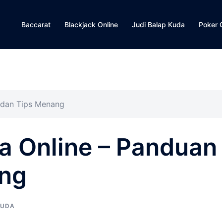
Baccarat
Blackjack Online
Judi Balap Kuda
Poker 
 dan Tips Menang
a Online – Panduan
ang
KUDA