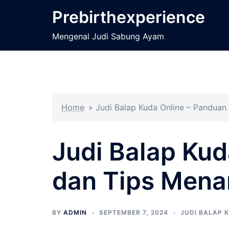
Skip
Prebirthexperience
to
content
Mengenal Judi Sabung Ayam
Home
»
Judi Balap Kuda Online – Panduan
Judi Balap Kud
dan Tips Men
BY
ADMIN
SEPTEMBER 7, 2024
JUDI BALAP 