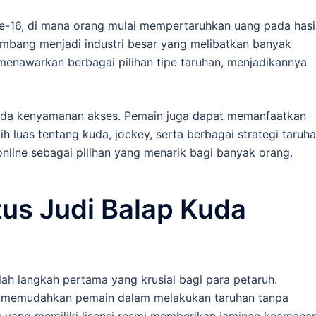
-16, di mana orang mulai mempertaruhkan uang pada hasi
kembang menjadi industri besar yang melibatkan banyak
e menawarkan berbagai pilihan tipe taruhan, menjadikannya
ada kenyamanan akses. Pemain juga dapat memanfaatkan
h luas tentang kuda, jockey, serta berbagai strategi taruha
online sebagai pilihan yang menarik bagi banyak orang.
tus Judi Balap Kuda
ah langkah pertama yang krusial bagi para petaruh.
memudahkan pemain dalam melakukan taruhan tanpa