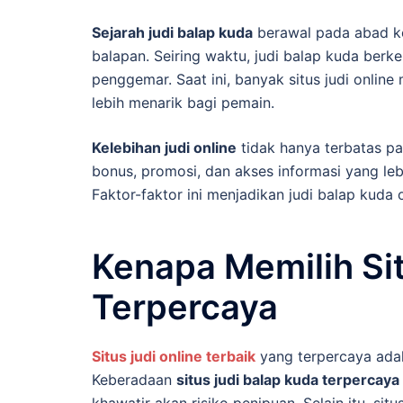
Sejarah judi balap kuda
berawal pada abad ke
balapan. Seiring waktu, judi balap kuda ber
penggemar. Saat ini, banyak situs judi onlin
lebih menarik bagi pemain.
Kelebihan judi online
tidak hanya terbatas p
bonus, promosi, dan akses informasi yang lebi
Faktor-faktor ini menjadikan judi balap kuda 
Kenapa Memilih Si
Terpercaya
Situs judi online terbaik
yang terpercaya adal
Keberadaan
situs judi balap kuda terpercaya