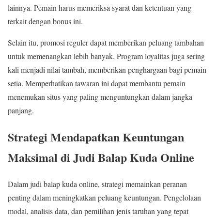
lainnya. Pemain harus memeriksa syarat dan ketentuan yang
terkait dengan bonus ini.
Selain itu, promosi reguler dapat memberikan peluang tambahan
untuk memenangkan lebih banyak. Program loyalitas juga sering
kali menjadi nilai tambah, memberikan penghargaan bagi pemain
setia. Memperhatikan tawaran ini dapat membantu pemain
menemukan situs yang paling menguntungkan dalam jangka
panjang.
Strategi Mendapatkan Keuntungan
Maksimal di Judi Balap Kuda Online
Dalam judi balap kuda online, strategi memainkan peranan
penting dalam meningkatkan peluang keuntungan. Pengelolaan
modal, analisis data, dan pemilihan jenis taruhan yang tepat