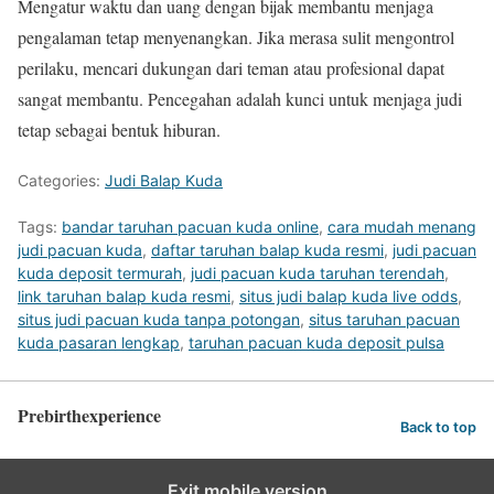
Mengatur waktu dan uang dengan bijak membantu menjaga
pengalaman tetap menyenangkan. Jika merasa sulit mengontrol
perilaku, mencari dukungan dari teman atau profesional dapat
sangat membantu. Pencegahan adalah kunci untuk menjaga judi
tetap sebagai bentuk hiburan.
Categories:
Judi Balap Kuda
Tags:
bandar taruhan pacuan kuda online
,
cara mudah menang
judi pacuan kuda
,
daftar taruhan balap kuda resmi
,
judi pacuan
kuda deposit termurah
,
judi pacuan kuda taruhan terendah
,
link taruhan balap kuda resmi
,
situs judi balap kuda live odds
,
situs judi pacuan kuda tanpa potongan
,
situs taruhan pacuan
kuda pasaran lengkap
,
taruhan pacuan kuda deposit pulsa
Prebirthexperience
Back to top
Exit mobile version