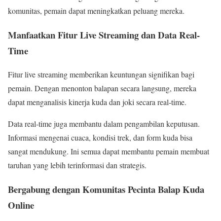
komunitas, pemain dapat meningkatkan peluang mereka.
Manfaatkan Fitur Live Streaming dan Data Real-
Time
Fitur live streaming memberikan keuntungan signifikan bagi
pemain. Dengan menonton balapan secara langsung, mereka
dapat menganalisis kinerja kuda dan joki secara real-time.
Data real-time juga membantu dalam pengambilan keputusan.
Informasi mengenai cuaca, kondisi trek, dan form kuda bisa
sangat mendukung. Ini semua dapat membantu pemain membuat
taruhan yang lebih terinformasi dan strategis.
Bergabung dengan Komunitas Pecinta Balap Kuda
Online