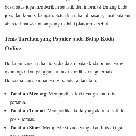
besar situs juga memberikan statistik dan informasi tentang kuda,
joki, dan kondisi balapan. Setelah taruhan dipasang, hasil balapan
akan terlihat secara langsung melalui platform tersebut.
Jenis Taruhan yang Populer pada Balap Kuda
Online
Berbagai jenis taruhan tersedia dalam balap kuda online, yang
memungkinkan pengguna untuk memilih strategi terbaik.
Beberapa jenis taruhan yang populer antara lain:
Taruhan Menang
: Memprediksi kuda yang akan finis
pertama.
Taruhan Tempat
: Memprediksi kuda yang akan finis di dua
posisi teratas.
Taruhan Show
: Memprediksi kuda yang akan finis di tiga
posisi teratas.