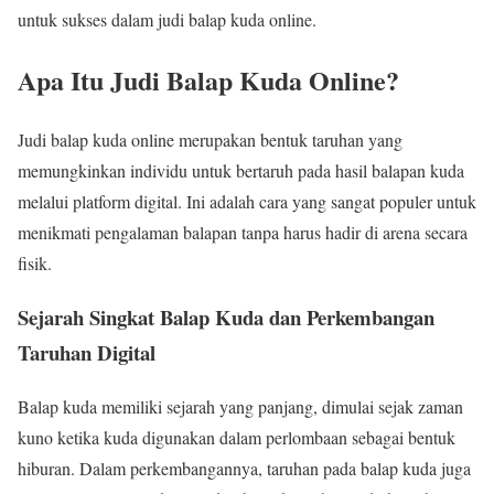
untuk sukses dalam judi balap kuda online.
Apa Itu Judi Balap Kuda Online?
Judi balap kuda online merupakan bentuk taruhan yang
memungkinkan individu untuk bertaruh pada hasil balapan kuda
melalui platform digital. Ini adalah cara yang sangat populer untuk
menikmati pengalaman balapan tanpa harus hadir di arena secara
fisik.
Sejarah Singkat Balap Kuda dan Perkembangan
Taruhan Digital
Balap kuda memiliki sejarah yang panjang, dimulai sejak zaman
kuno ketika kuda digunakan dalam perlombaan sebagai bentuk
hiburan. Dalam perkembangannya, taruhan pada balap kuda juga