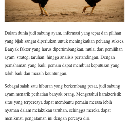
Dalam dunia judi sabung ayam, informasi yang tepat dan pilihan
yang bijak sangat diperlukan untuk meningkatkan peluang sukses.
Banyak faktor yang harus dipertimbangkan, mulai dari pemilihan
ayam, strategi taruhan, hingga analisis pertandingan. Dengan
pemahaman yang baik, pemain dapat membuat keputusan yang
lebih baik dan meraih keuntungan.
Sebagai salah satu hiburan yang berkembang pesat, judi sabung
ayam menarik perhatian banyak orang. Mengetahui karakteristik
situs yang terpercaya dapat membantu pemain merasa lebih
nyaman dalam melakukan taruhan, sehingga mereka dapat
menikmati pengalaman ini dengan percaya diri.