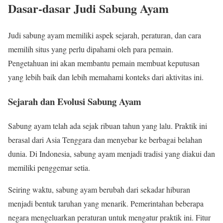
Dasar-dasar Judi Sabung Ayam
Judi sabung ayam memiliki aspek sejarah, peraturan, dan cara
memilih situs yang perlu dipahami oleh para pemain.
Pengetahuan ini akan membantu pemain membuat keputusan
yang lebih baik dan lebih memahami konteks dari aktivitas ini.
Sejarah dan Evolusi Sabung Ayam
Sabung ayam telah ada sejak ribuan tahun yang lalu. Praktik ini
berasal dari Asia Tenggara dan menyebar ke berbagai belahan
dunia. Di Indonesia, sabung ayam menjadi tradisi yang diakui dan
memiliki penggemar setia.
Seiring waktu, sabung ayam berubah dari sekadar hiburan
menjadi bentuk taruhan yang menarik. Pemerintahan beberapa
negara mengeluarkan peraturan untuk mengatur praktik ini. Fitur