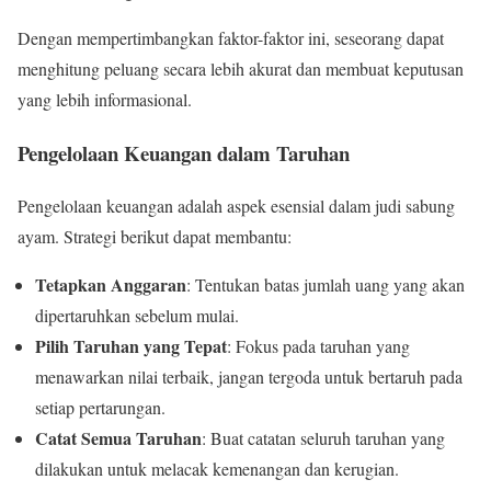
Dengan mempertimbangkan faktor-faktor ini, seseorang dapat
menghitung peluang secara lebih akurat dan membuat keputusan
yang lebih informasional.
Pengelolaan Keuangan dalam Taruhan
Pengelolaan keuangan adalah aspek esensial dalam judi sabung
ayam. Strategi berikut dapat membantu:
Tetapkan Anggaran
: Tentukan batas jumlah uang yang akan
dipertaruhkan sebelum mulai.
Pilih Taruhan yang Tepat
: Fokus pada taruhan yang
menawarkan nilai terbaik, jangan tergoda untuk bertaruh pada
setiap pertarungan.
Catat Semua Taruhan
: Buat catatan seluruh taruhan yang
dilakukan untuk melacak kemenangan dan kerugian.