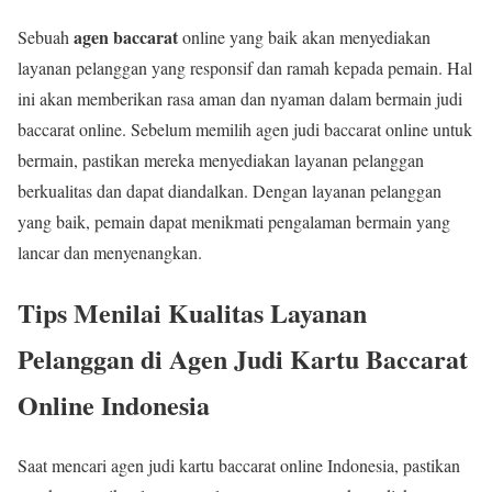
agen baccarat
Sebuah
online yang baik akan menyediakan
layanan pelanggan yang responsif dan ramah kepada pemain. Hal
ini akan memberikan rasa aman dan nyaman dalam bermain judi
baccarat online. Sebelum memilih agen judi baccarat online untuk
bermain, pastikan mereka menyediakan layanan pelanggan
berkualitas dan dapat diandalkan. Dengan layanan pelanggan
yang baik, pemain dapat menikmati pengalaman bermain yang
lancar dan menyenangkan.
Tips Menilai Kualitas Layanan
Pelanggan di Agen Judi Kartu Baccarat
Online Indonesia
Saat mencari agen judi kartu baccarat online Indonesia, pastikan