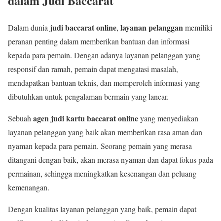
dalam Judi Baccarat
judi baccarat online
layanan pelanggan
Dalam dunia
,
memiliki
peranan penting dalam memberikan bantuan dan informasi
kepada para pemain. Dengan adanya layanan pelanggan yang
responsif dan ramah, pemain dapat mengatasi masalah,
mendapatkan bantuan teknis, dan memperoleh informasi yang
dibutuhkan untuk pengalaman bermain yang lancar.
agen judi kartu baccarat online
Sebuah
yang menyediakan
layanan pelanggan yang baik akan memberikan rasa aman dan
nyaman kepada para pemain. Seorang pemain yang merasa
ditangani dengan baik, akan merasa nyaman dan dapat fokus pada
permainan, sehingga meningkatkan kesenangan dan peluang
kemenangan.
Dengan kualitas layanan pelanggan yang baik, pemain dapat