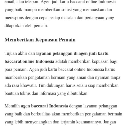
email, atau telepon. Agen judi kartu baccarat online Indonesia
yang baik mampu memberikan solusi yang memuaskan dan
merespons dengan cepat setiap masalah dan pertanyaan yang
dilaporkan oleh pemain.
Memberikan Kepuasan Pemain
layanan pelanggan di agen judi kartu
Tujuan akhir dari
baccarat online Indonesia
adalah memberikan kepuasan bagi
para pemain. Agen judi kartu baccarat online Indonesia harus
memberikan pengalaman bermain yang aman dan nyaman tanpa
ada rasa khawatir. Tim dukungan harus selalu siap memberikan
bantuan teknis dan informasi yang dibutuhkan.
agen baccarat Indonesia
Memilih
dengan layanan pelanggan
yang baik dan berkualitas akan memberikan pengalaman bermain
yang lebih menyenangkan dan terjamin keamanannya. Jangan