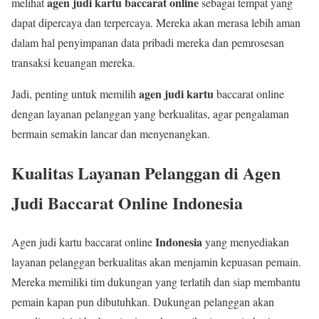
agen judi kartu
baccarat online
melihat
sebagai tempat yang
dapat dipercaya dan terpercaya. Mereka akan merasa lebih aman
dalam hal penyimpanan data pribadi mereka dan pemrosesan
transaksi keuangan mereka.
agen judi kartu
Jadi, penting untuk memilih
baccarat online
dengan layanan pelanggan yang berkualitas, agar pengalaman
bermain semakin lancar dan menyenangkan.
Kualitas Layanan Pelanggan di Agen
Judi Baccarat Online Indonesia
Indonesia
Agen judi kartu baccarat online
yang menyediakan
layanan pelanggan berkualitas akan menjamin kepuasan pemain.
Mereka memiliki tim dukungan yang terlatih dan siap membantu
pemain kapan pun dibutuhkan. Dukungan pelanggan akan