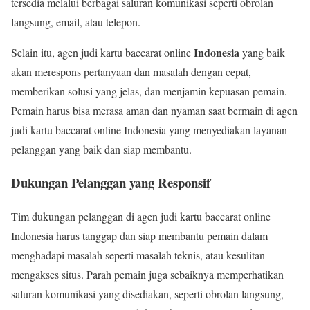
tersedia melalui berbagai saluran komunikasi seperti obrolan
langsung, email, atau telepon.
Indonesia
Selain itu, agen judi kartu baccarat online
yang baik
akan merespons pertanyaan dan masalah dengan cepat,
memberikan solusi yang jelas, dan menjamin kepuasan pemain.
Pemain harus bisa merasa aman dan nyaman saat bermain di agen
judi kartu baccarat online Indonesia yang menyediakan layanan
pelanggan yang baik dan siap membantu.
Dukungan Pelanggan yang Responsif
Tim dukungan pelanggan di agen judi kartu baccarat online
Indonesia harus tanggap dan siap membantu pemain dalam
menghadapi masalah seperti masalah teknis, atau kesulitan
mengakses situs. Parah pemain juga sebaiknya memperhatikan
saluran komunikasi yang disediakan, seperti obrolan langsung,