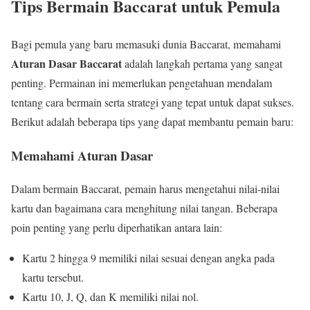
Tips Bermain Baccarat untuk Pemula
Bagi pemula yang baru memasuki dunia Baccarat, memahami
Aturan Dasar Baccarat
adalah langkah pertama yang sangat
penting. Permainan ini memerlukan pengetahuan mendalam
tentang cara bermain serta strategi yang tepat untuk dapat sukses.
Berikut adalah beberapa tips yang dapat membantu pemain baru:
Memahami Aturan Dasar
Dalam bermain Baccarat, pemain harus mengetahui nilai-nilai
kartu dan bagaimana cara menghitung nilai tangan. Beberapa
poin penting yang perlu diperhatikan antara lain:
Kartu 2 hingga 9 memiliki nilai sesuai dengan angka pada
kartu tersebut.
Kartu 10, J, Q, dan K memiliki nilai nol.