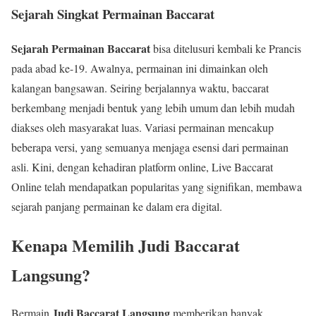
Sejarah Singkat Permainan Baccarat
Sejarah Permainan Baccarat
bisa ditelusuri kembali ke Prancis
pada abad ke-19. Awalnya, permainan ini dimainkan oleh
kalangan bangsawan. Seiring berjalannya waktu, baccarat
berkembang menjadi bentuk yang lebih umum dan lebih mudah
diakses oleh masyarakat luas. Variasi permainan mencakup
beberapa versi, yang semuanya menjaga esensi dari permainan
asli. Kini, dengan kehadiran platform online, Live Baccarat
Online telah mendapatkan popularitas yang signifikan, membawa
sejarah panjang permainan ke dalam era digital.
Kenapa Memilih Judi Baccarat
Langsung?
Judi Baccarat Langsung
Bermain
memberikan banyak