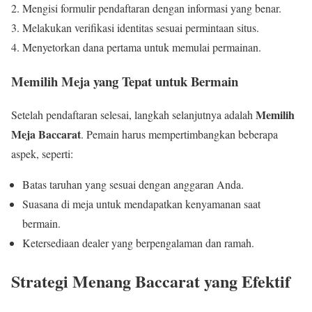
Mengisi formulir pendaftaran dengan informasi yang benar.
Melakukan verifikasi identitas sesuai permintaan situs.
Menyetorkan dana pertama untuk memulai permainan.
Memilih Meja yang Tepat untuk Bermain
Memilih
Setelah pendaftaran selesai, langkah selanjutnya adalah
Meja Baccarat
. Pemain harus mempertimbangkan beberapa
aspek, seperti:
Batas taruhan yang sesuai dengan anggaran Anda.
Suasana di meja untuk mendapatkan kenyamanan saat
bermain.
Ketersediaan dealer yang berpengalaman dan ramah.
Strategi Menang Baccarat yang Efektif