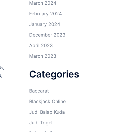
March 2024
February 2024
January 2024
December 2023
April 2023
March 2023
5,
Categories
u,
Baccarat
Blackjack Online
Judi Balap Kuda
Judi Togel