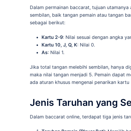
Dalam permainan baccarat, tujuan utamanya
sembilan, baik tangan pemain atau tangan bank
sebagai berikut:
Kartu 2-9
: Nilai sesuai dengan angka ya
Kartu 10, J, Q, K
: Nilai 0.
As
: Nilai 1.
Jika total tangan melebihi sembilan, hanya digi
maka nilai tangan menjadi 5. Pemain dapat me
ada aturan khusus mengenai penarikan kartu
Jenis Taruhan yang Ser
Dalam baccarat online, terdapat tiga jenis ta