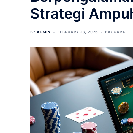
Strategi Ampu
BY
ADMIN
FEBRUARY 23, 2026
BACCARAT