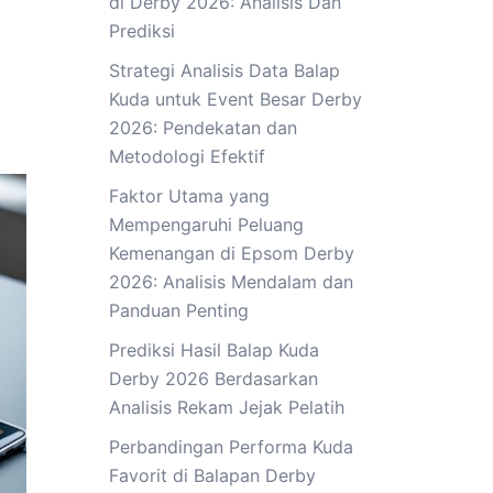
di Derby 2026: Analisis Dan
Prediksi
Strategi Analisis Data Balap
Kuda untuk Event Besar Derby
2026: Pendekatan dan
Metodologi Efektif
Faktor Utama yang
Mempengaruhi Peluang
Kemenangan di Epsom Derby
2026: Analisis Mendalam dan
Panduan Penting
Prediksi Hasil Balap Kuda
Derby 2026 Berdasarkan
Analisis Rekam Jejak Pelatih
Perbandingan Performa Kuda
Favorit di Balapan Derby