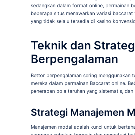
sedangkan dalam format online, permainan ber
beberapa situs menawarkan variasi baccarat y
yang tidak selalu tersedia di kasino konvensio
Teknik dan Strateg
Berpengalaman
Bettor berpengalaman sering menggunakan te
mereka dalam permainan Baccarat online. Be
penerapan pola taruhan yang sistematis, dan 
Strategi Manajemen M
Manajemen modal adalah kunci untuk bertaha
anggaran sebelum bermain dan mematuhi bata