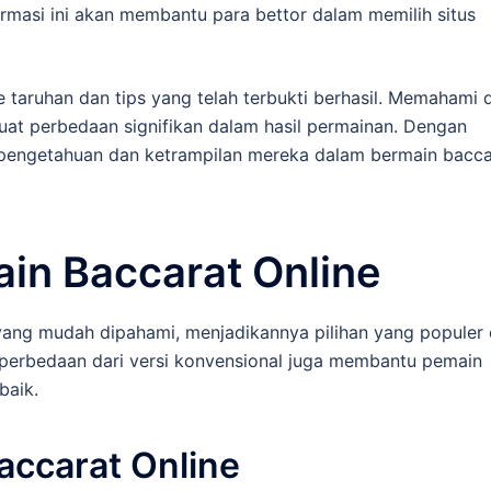
formasi ini akan membantu para bettor dalam memilih situs
aruhan dan tips yang telah terbukti berhasil. Memahami 
at perbedaan signifikan dalam hasil permainan. Dengan
 pengetahuan dan ketrampilan mereka dalam bermain bacca
in Baccarat Online
 yang mudah dipahami, menjadikannya pilihan yang populer 
n perbedaan dari versi konvensional juga membantu pemain
baik.
accarat Online