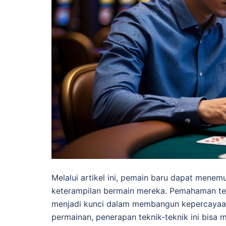
Melalui artikel ini, pemain baru dapat mene
keterampilan bermain mereka. Pemahaman tenta
menjadi kunci dalam membangun kepercayaan
permainan, penerapan teknik-teknik ini bisa 