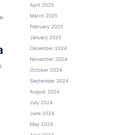
April 2025
March 2025
an
February 2025
January 2025
a
December 2024
November 2024
i
October 2024
September 2024
August 2024
July 2024
June 2024
k
May 2024