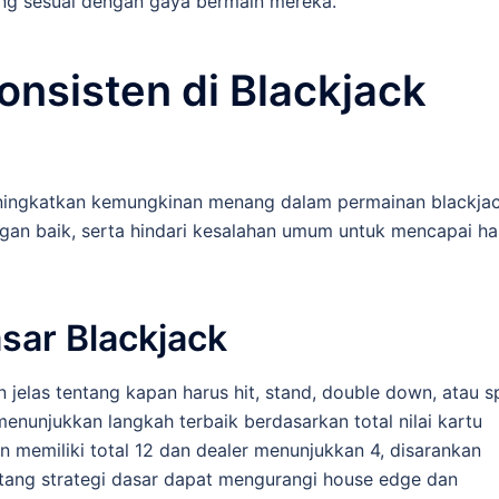
ng sesuai dengan gaya bermain mereka.
nsisten di Blackjack
eningkatkan kemungkinan menang dalam permainan blackja
engan baik, serta hindari kesalahan umum untuk mencapai has
sar Blackjack
jelas tentang kapan harus hit, stand, double down, atau spl
enunjukkan langkah terbaik berdasarkan total nilai kartu
in memiliki total 12 dan dealer menunjukkan 4, disarankan
ang strategi dasar dapat mengurangi house edge dan