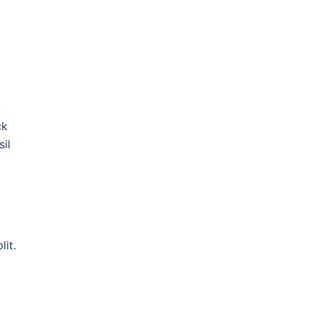
ck
il
it.