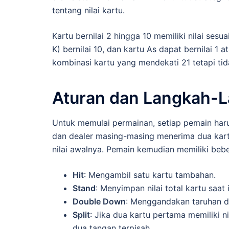
tentang nilai kartu.
Kartu bernilai 2 hingga 10 memiliki nilai ses
K) bernilai 10, dan kartu As dapat bernilai 1 
kombinasi kartu yang mendekati 21 tetapi tid
Aturan dan Langkah-
Untuk memulai permainan, setiap pemain har
dan dealer masing-masing menerima dua kartu
nilai awalnya. Pemain kemudian memiliki bebe
Hit
: Mengambil satu kartu tambahan.
Stand
: Menyimpan nilai total kartu saat i
Double Down
: Menggandakan taruhan d
Split
: Jika dua kartu pertama memiliki 
dua tangan terpisah.