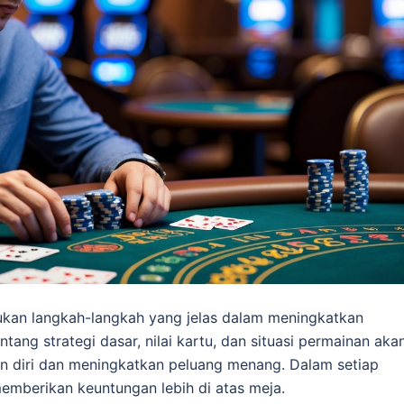
mukan langkah-langkah yang jelas dalam meningkatkan
ng strategi dasar, nilai kartu, dan situasi permainan aka
 diri dan meningkatkan peluang menang. Dalam setiap
memberikan keuntungan lebih di atas meja.