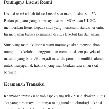
Pentingnya Lisensi Resmi
Lisensi resmi adalah faktor krusial saat memilih situs slot 3D.
Badan pengatur yang terpercaya, seperti MGA atau UKGC,
memberikan lisensi kepada situs yang memenuhi standar tertentu.
Ini menjamin bahwa permainan di situs tersebut fair dan aman.
Situs yang memiliki lisensi resmi umumnya akan menyediakan
ruang untuk keluhan pengguna dan memiliki sistem penyelesaian
masalah yang baik. Jika terjadi masalah, pemain memiliki saluran
untuk menjaga hak-haknya, yang memberikan rasa aman saat
bermain.
Keamanan Transaksi
Keamanan transaksi adalah aspek yang tidak bisa diabaikan. Situs
slot yang terpercaya umumnya menggunakan teknologi enkripsi