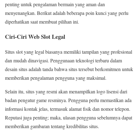
penting untuk pengalaman bermain yang aman dan
menyenangkan. Berikut adalah beberapa poin kunci yang perlu
diperhatikan saat membuat pilihan ini.
Ciri-Ciri Web Slot Legal
Situs slot yang legal biasanya memiliki tampilan yang profesional
dan mudah dinavigasi. Penggunaan teknologi terbaru dalam
desain situs adalah tanda bahwa situs tersebut berkomitmen untuk
memberikan pengalaman pengguna yang maksimal.
Selain itu, situs yang resmi akan menampilkan logo lisensi dari
badan pengatur game resminya. Pengguna perlu memastikan ada
informasi kontak jelas, termasuk alamat fisik dan nomor telepon.
Reputasi juga penting; maka, ulasan pengguna sebelumnya dapat
memberikan gambaran tentang kredibilitas situs.