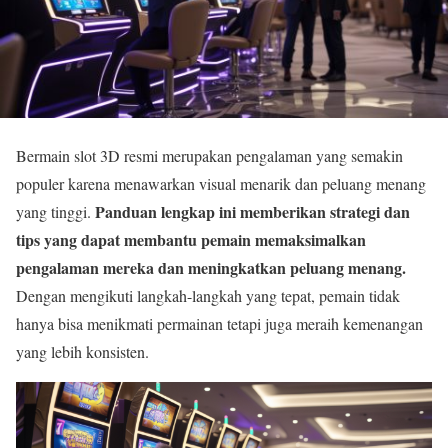
Bermain slot 3D resmi merupakan pengalaman yang semakin
populer karena menawarkan visual menarik dan peluang menang
Panduan lengkap ini memberikan strategi dan
yang tinggi.
tips yang dapat membantu pemain memaksimalkan
pengalaman mereka dan meningkatkan peluang menang.
Dengan mengikuti langkah-langkah yang tepat, pemain tidak
hanya bisa menikmati permainan tetapi juga meraih kemenangan
yang lebih konsisten.