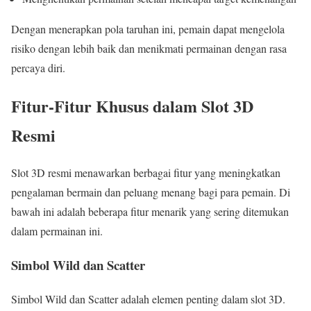
Dengan menerapkan pola taruhan ini, pemain dapat mengelola
risiko dengan lebih baik dan menikmati permainan dengan rasa
percaya diri.
Fitur-Fitur Khusus dalam Slot 3D
Resmi
Slot 3D resmi menawarkan berbagai fitur yang meningkatkan
pengalaman bermain dan peluang menang bagi para pemain. Di
bawah ini adalah beberapa fitur menarik yang sering ditemukan
dalam permainan ini.
Simbol Wild dan Scatter
Simbol Wild dan Scatter adalah elemen penting dalam slot 3D.