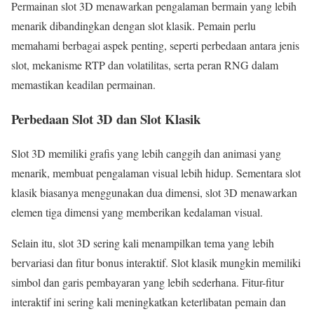
Permainan slot 3D menawarkan pengalaman bermain yang lebih
menarik dibandingkan dengan slot klasik. Pemain perlu
memahami berbagai aspek penting, seperti perbedaan antara jenis
slot, mekanisme RTP dan volatilitas, serta peran RNG dalam
memastikan keadilan permainan.
Perbedaan Slot 3D dan Slot Klasik
Slot 3D memiliki grafis yang lebih canggih dan animasi yang
menarik, membuat pengalaman visual lebih hidup. Sementara slot
klasik biasanya menggunakan dua dimensi, slot 3D menawarkan
elemen tiga dimensi yang memberikan kedalaman visual.
Selain itu, slot 3D sering kali menampilkan tema yang lebih
bervariasi dan fitur bonus interaktif. Slot klasik mungkin memiliki
simbol dan garis pembayaran yang lebih sederhana. Fitur-fitur
interaktif ini sering kali meningkatkan keterlibatan pemain dan