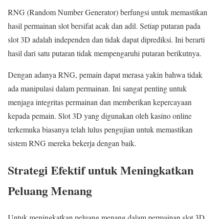
RNG (Random Number Generator) berfungsi untuk memastikan
hasil permainan slot bersifat acak dan adil. Setiap putaran pada
slot 3D adalah independen dan tidak dapat diprediksi. Ini berarti
hasil dari satu putaran tidak mempengaruhi putaran berikutnya.
Dengan adanya RNG, pemain dapat merasa yakin bahwa tidak
ada manipulasi dalam permainan. Ini sangat penting untuk
menjaga integritas permainan dan memberikan kepercayaan
kepada pemain. Slot 3D yang digunakan oleh kasino online
terkemuka biasanya telah lulus pengujian untuk memastikan
sistem RNG mereka bekerja dengan baik.
Strategi Efektif untuk Meningkatkan
Peluang Menang
Untuk meningkatkan peluang menang dalam permainan slot 3D,