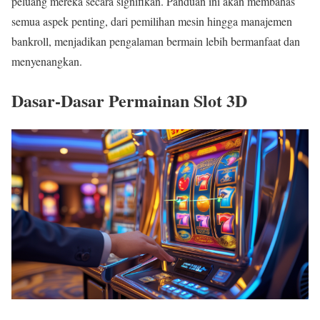
peluang mereka secara signifikan. Panduan ini akan membahas
semua aspek penting, dari pemilihan mesin hingga manajemen
bankroll, menjadikan pengalaman bermain lebih bermanfaat dan
menyenangkan.
Dasar-Dasar Permainan Slot 3D