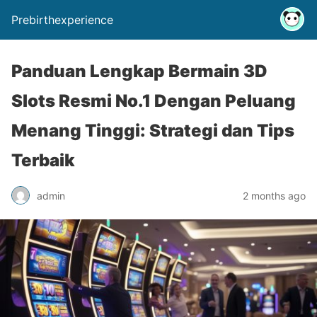
Prebirthexperience
Panduan Lengkap Bermain 3D
Slots Resmi No.1 Dengan Peluang
Menang Tinggi: Strategi dan Tips
Terbaik
admin
2 months ago