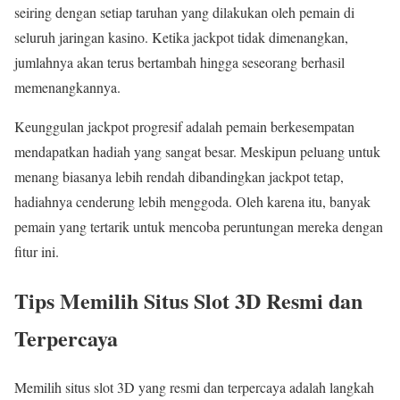
seiring dengan setiap taruhan yang dilakukan oleh pemain di
seluruh jaringan kasino. Ketika jackpot tidak dimenangkan,
jumlahnya akan terus bertambah hingga seseorang berhasil
memenangkannya.
Keunggulan jackpot progresif adalah pemain berkesempatan
mendapatkan hadiah yang sangat besar. Meskipun peluang untuk
menang biasanya lebih rendah dibandingkan jackpot tetap,
hadiahnya cenderung lebih menggoda. Oleh karena itu, banyak
pemain yang tertarik untuk mencoba peruntungan mereka dengan
fitur ini.
Tips Memilih Situs Slot 3D Resmi dan
Terpercaya
Memilih situs slot 3D yang resmi dan terpercaya adalah langkah