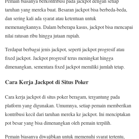
Pemain biasanya berkontribusi pada jackpot dengan setiap
taruhan yang mereka buat. Besaran jackpot bisa berbeda-beda,
dan sering kali ada syarat atau ketentuan untuk
memenangkannya. Dalam beberapa kasus, jackpot bisa mencapai
nilai ratusan ribu hingga jutaan rupiah.
Terdapat berbagai jenis jackpot, seperti jackpot progresif atau
fixed jackpot. Jackpot progresif terus meningkat hingga
dimenangkan, sementara fixed jackpot memiliki jumlah tetap.
Cara Kerja Jackpot di Situs Poker
Cara kerja jackpot di situs poker beragam, tergantung pada
platform yang digunakan. Umumnya, setiap pemain memberikan
kontribusi kecil dari taruhan mereka ke jackpot. Ini menciptakan
pot besar yang bisa dimenangkan oleh pemain terpilih.
Pemain biasanya diwajibkan untuk memenuhi syarat tertentu,