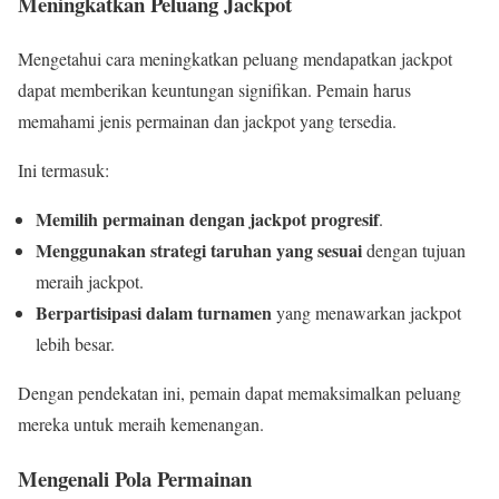
Meningkatkan Peluang Jackpot
Mengetahui cara meningkatkan peluang mendapatkan jackpot
dapat memberikan keuntungan signifikan. Pemain harus
memahami jenis permainan dan jackpot yang tersedia.
Ini termasuk:
Memilih permainan dengan jackpot progresif
.
Menggunakan strategi taruhan yang sesuai
dengan tujuan
meraih jackpot.
Berpartisipasi dalam turnamen
yang menawarkan jackpot
lebih besar.
Dengan pendekatan ini, pemain dapat memaksimalkan peluang
mereka untuk meraih kemenangan.
Mengenali Pola Permainan