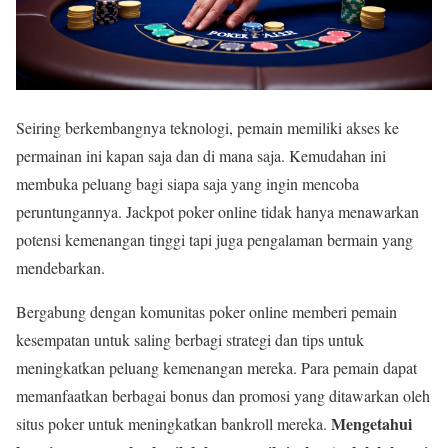
Seiring berkembangnya teknologi, pemain memiliki akses ke
permainan ini kapan saja dan di mana saja. Kemudahan ini
membuka peluang bagi siapa saja yang ingin mencoba
peruntungannya. Jackpot poker online tidak hanya menawarkan
potensi kemenangan tinggi tapi juga pengalaman bermain yang
mendebarkan.
Bergabung dengan komunitas poker online memberi pemain
kesempatan untuk saling berbagi strategi dan tips untuk
meningkatkan peluang kemenangan mereka. Para pemain dapat
memanfaatkan berbagai bonus dan promosi yang ditawarkan oleh
Mengetahui
situs poker untuk meningkatkan bankroll mereka.