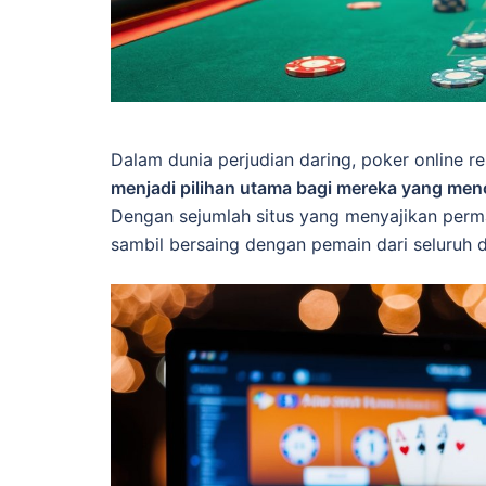
Dalam dunia perjudian daring, poker online r
menjadi pilihan utama bagi mereka yang men
Dengan sejumlah situs yang menyajikan perma
sambil bersaing dengan pemain dari seluruh d