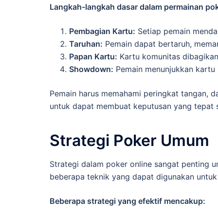
Langkah-langkah dasar dalam permainan pok
Pembagian Kartu:
Setiap pemain mendap
Taruhan:
Pemain dapat bertaruh, memang
Papan Kartu:
Kartu komunitas dibagikan
Showdown:
Pemain menunjukkan kartu
Pemain harus memahami peringkat tangan, dari
untuk dapat membuat keputusan yang tepat s
Strategi Poker Umum
Strategi dalam poker online sangat pentin
beberapa teknik yang dapat digunakan untu
Beberapa strategi yang efektif mencakup: