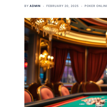
BY
ADMIN
FEBRUARY 20, 2025
POKER ONLIN