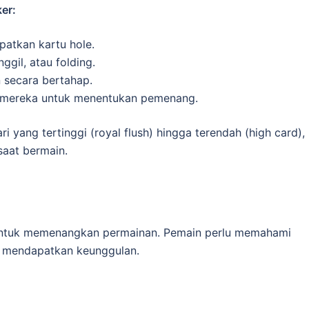
er:
atkan kartu hole.
gil, atau folding.
 secara bertahap.
 mereka untuk menentukan pemenang.
 yang tertinggi (royal flush) hingga terendah (high card),
aat bermain.
g untuk memenangkan permainan. Pemain perlu memahami
k mendapatkan keunggulan.