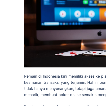
Pemain di Indonesia kini memiliki akses ke p
keamanan transaksi yang terjamin. Hal ini 
tidak hanya menyenangkan, tetapi juga aman.
menarik, membuat poker online semakin meng