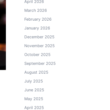
April 2026
March 2026
February 2026
January 2026
December 2025
November 2025
October 2025
September 2025
August 2025
July 2025
June 2025
May 2025
April 2025