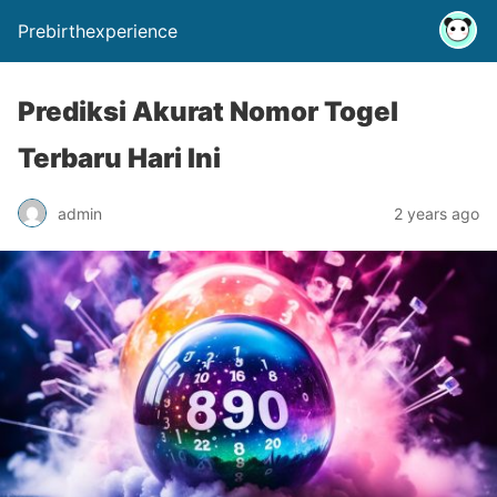
Prebirthexperience
Prediksi Akurat Nomor Togel
Terbaru Hari Ini
admin
2 years ago