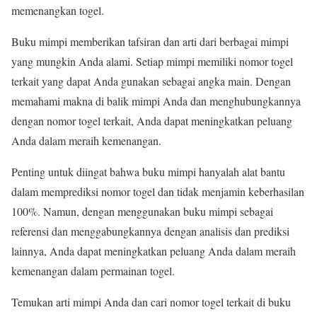
memenangkan togel.
Buku mimpi memberikan tafsiran dan arti dari berbagai mimpi
yang mungkin Anda alami. Setiap mimpi memiliki nomor togel
terkait yang dapat Anda gunakan sebagai angka main. Dengan
memahami makna di balik mimpi Anda dan menghubungkannya
dengan nomor togel terkait, Anda dapat meningkatkan peluang
Anda dalam meraih kemenangan.
Penting untuk diingat bahwa buku mimpi hanyalah alat bantu
dalam memprediksi nomor togel dan tidak menjamin keberhasilan
100%. Namun, dengan menggunakan buku mimpi sebagai
referensi dan menggabungkannya dengan analisis dan prediksi
lainnya, Anda dapat meningkatkan peluang Anda dalam meraih
kemenangan dalam permainan togel.
Temukan arti mimpi Anda dan cari nomor togel terkait di buku