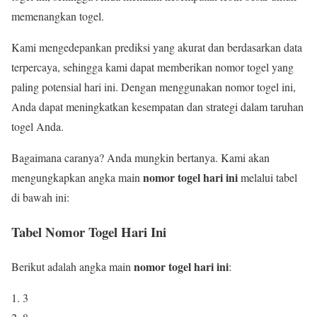
memenangkan togel.
Kami mengedepankan prediksi yang akurat dan berdasarkan data
terpercaya, sehingga kami dapat memberikan nomor togel yang
paling potensial hari ini. Dengan menggunakan nomor togel ini,
Anda dapat meningkatkan kesempatan dan strategi dalam taruhan
togel Anda.
Bagaimana caranya? Anda mungkin bertanya. Kami akan
nomor togel hari ini
mengungkapkan angka main
melalui tabel
di bawah ini:
Tabel Nomor Togel Hari Ini
nomor togel hari ini
Berikut adalah angka main
:
3