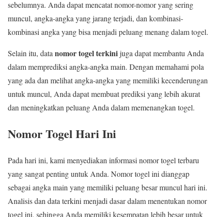
sebelumnya. Anda dapat mencatat nomor-nomor yang sering
muncul, angka-angka yang jarang terjadi, dan kombinasi-
kombinasi angka yang bisa menjadi peluang menang dalam togel.
nomor togel terkini
Selain itu, data
juga dapat membantu Anda
dalam memprediksi angka-angka main. Dengan memahami pola
yang ada dan melihat angka-angka yang memiliki kecenderungan
untuk muncul, Anda dapat membuat prediksi yang lebih akurat
dan meningkatkan peluang Anda dalam memenangkan togel.
Nomor Togel Hari Ini
Pada hari ini, kami menyediakan informasi nomor togel terbaru
yang sangat penting untuk Anda. Nomor togel ini dianggap
sebagai angka main yang memiliki peluang besar muncul hari ini.
Analisis dan data terkini menjadi dasar dalam menentukan nomor
togel ini, sehingga Anda memiliki kesempatan lebih besar untuk