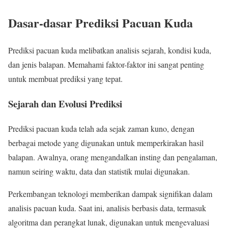
Dasar-dasar Prediksi Pacuan Kuda
Prediksi pacuan kuda melibatkan analisis sejarah, kondisi kuda,
dan jenis balapan. Memahami faktor-faktor ini sangat penting
untuk membuat prediksi yang tepat.
Sejarah dan Evolusi Prediksi
Prediksi pacuan kuda telah ada sejak zaman kuno, dengan
berbagai metode yang digunakan untuk memperkirakan hasil
balapan. Awalnya, orang mengandalkan insting dan pengalaman,
namun seiring waktu, data dan statistik mulai digunakan.
Perkembangan teknologi memberikan dampak signifikan dalam
analisis pacuan kuda. Saat ini, analisis berbasis data, termasuk
algoritma dan perangkat lunak, digunakan untuk mengevaluasi