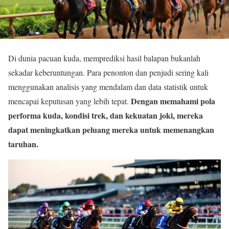
Di dunia pacuan kuda, memprediksi hasil balapan bukanlah
sekadar keberuntungan. Para penonton dan penjudi sering kali
menggunakan analisis yang mendalam dan data statistik untuk
Dengan memahami pola
mencapai keputusan yang lebih tepat.
performa kuda, kondisi trek, dan kekuatan joki, mereka
dapat meningkatkan peluang mereka untuk memenangkan
taruhan.