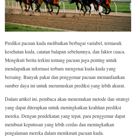
Prediksi pacuan kuda melibatkan berbagai variabel, termasuk
kesehatan kuda, catatan balapan sebelumnya, dan faktor cuaca.
Mengikuti berita terkini tentang pacuan juga penting untuk
mendapatkan informasi terbaru mengenai kuda-kuda yang
bersaing. Banyak pakar dan penggemar pacuan memanfaatkan
sumber daya ini untuk merumuskan prediksi yang lebih akurat.
Dalam artikel ini, pembaca akan menemukan metode dan strategi
yang dapat diterapkan untuk meningkatkan keahlian prediksi
mereka. Dengan pendekatan yang tepat, para penggemar dapat
membuat keputusan yang lebih cerdas dan meningkatkan
pengalaman mereka dalam menikmati pacuan kuda.