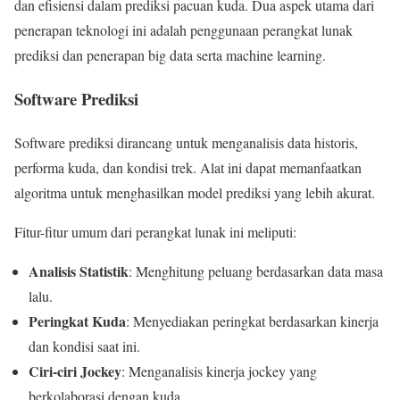
dan efisiensi dalam prediksi pacuan kuda. Dua aspek utama dari
penerapan teknologi ini adalah penggunaan perangkat lunak
prediksi dan penerapan big data serta machine learning.
Software Prediksi
Software prediksi dirancang untuk menganalisis data historis,
performa kuda, dan kondisi trek. Alat ini dapat memanfaatkan
algoritma untuk menghasilkan model prediksi yang lebih akurat.
Fitur-fitur umum dari perangkat lunak ini meliputi:
Analisis Statistik
: Menghitung peluang berdasarkan data masa
lalu.
Peringkat Kuda
: Menyediakan peringkat berdasarkan kinerja
dan kondisi saat ini.
Ciri-ciri Jockey
: Menganalisis kinerja jockey yang
berkolaborasi dengan kuda.