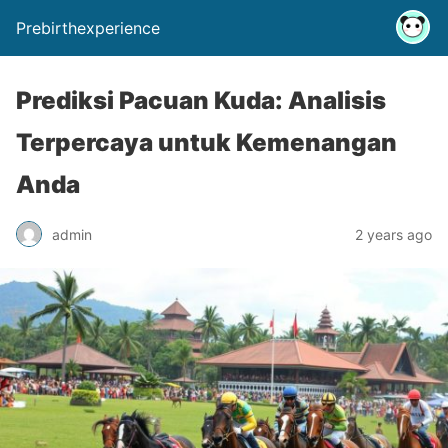
Prebirthexperience
Prediksi Pacuan Kuda: Analisis
Terpercaya untuk Kemenangan
Anda
admin
2 years ago