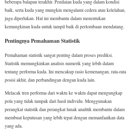
beberapa balapan terakhir. Penilaian kuda yang dalam kondisi
baik, serta kuda yang mungkin mengalami cedera atau kelelahan,
juga diperlukan. Hal ini membantu dalam menentukan
kemungkinan kuda untuk tampil baik di perlombaan mendatang.
Pentingnya Pemahaman Statistik
Pemahaman statistik sangat penting dalam proses prediksi.
Statistik memungkinkan analisis numerik yang lebih dalam
tentang performa kuda. Ini mencakup rasio kemenangan, rata-rata
posisi akhir, dan perbandingan dengan kuda lain.
Melacak tren performa dari waktu ke waktu dapat mengungkap
pola yang tidak tampak dari hasil individu. Menggunakan
perangkat statistik dan perangkat lunak analitik membantu dalam
membuat keputusan yang lebih tepat dengan memanfaatkan data
yang ada.