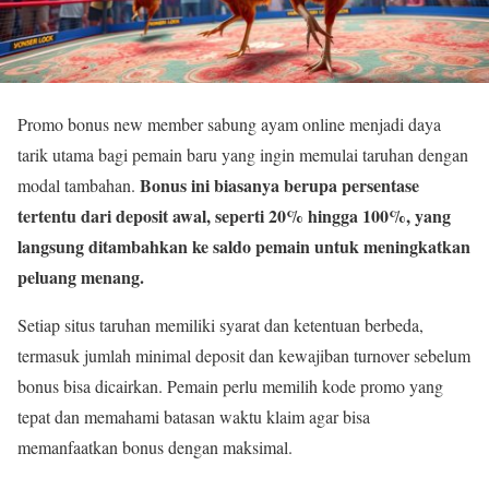
Promo bonus new member sabung ayam online menjadi daya
tarik utama bagi pemain baru yang ingin memulai taruhan dengan
Bonus ini biasanya berupa persentase
modal tambahan.
tertentu dari deposit awal, seperti 20% hingga 100%, yang
langsung ditambahkan ke saldo pemain untuk meningkatkan
peluang menang.
Setiap situs taruhan memiliki syarat dan ketentuan berbeda,
termasuk jumlah minimal deposit dan kewajiban turnover sebelum
bonus bisa dicairkan. Pemain perlu memilih kode promo yang
tepat dan memahami batasan waktu klaim agar bisa
memanfaatkan bonus dengan maksimal.