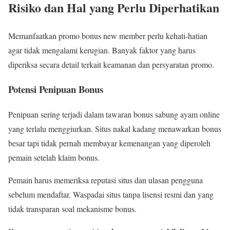
Risiko dan Hal yang Perlu Diperhatikan
Memanfaatkan promo bonus new member perlu kehati-hatian
agar tidak mengalami kerugian. Banyak faktor yang harus
diperiksa secara detail terkait keamanan dan persyaratan promo.
Potensi Penipuan Bonus
Penipuan sering terjadi dalam tawaran bonus sabung ayam online
yang terlalu menggiurkan. Situs nakal kadang menawarkan bonus
besar tapi tidak pernah membayar kemenangan yang diperoleh
pemain setelah klaim bonus.
Pemain harus memeriksa reputasi situs dan ulasan pengguna
sebelum mendaftar. Waspadai situs tanpa lisensi resmi dan yang
tidak transparan soal mekanisme bonus.