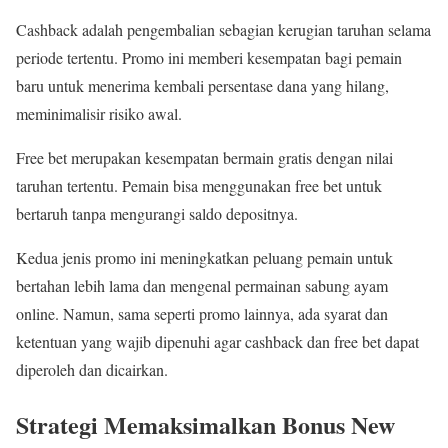
Cashback adalah pengembalian sebagian kerugian taruhan selama
periode tertentu. Promo ini memberi kesempatan bagi pemain
baru untuk menerima kembali persentase dana yang hilang,
meminimalisir risiko awal.
Free bet merupakan kesempatan bermain gratis dengan nilai
taruhan tertentu. Pemain bisa menggunakan free bet untuk
bertaruh tanpa mengurangi saldo depositnya.
Kedua jenis promo ini meningkatkan peluang pemain untuk
bertahan lebih lama dan mengenal permainan sabung ayam
online. Namun, sama seperti promo lainnya, ada syarat dan
ketentuan yang wajib dipenuhi agar cashback dan free bet dapat
diperoleh dan dicairkan.
Strategi Memaksimalkan Bonus New