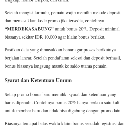
Setelah mengisi formulir, pemain wajib memilih metode deposit
dan memasukkan kode promo jika tersedia, contohnya
“MERDEKASABUNG”
untuk bonus 20%. Deposit minimal
biasanya sekitar IDR 10,000 agar klaim bonus berlaku.
Pastikan data yang dimasukkan benar agar proses berikutnya
berjalan lancar. Setelah pendaftaran selesai dan deposit berhasil,
bonus biasanya langsung masuk ke saldo utama pemain.
Syarat dan Ketentuan Umum
Setiap promo bonus baru memiliki syarat dan ketentuan yang
harus dipenuhi. Contohnya bonus 20% hanya berlaku satu kali
untuk member baru dan tidak bisa digabung dengan promo lain.
Biasanya terdapat batas waktu klaim bonus sesudah registrasi dan