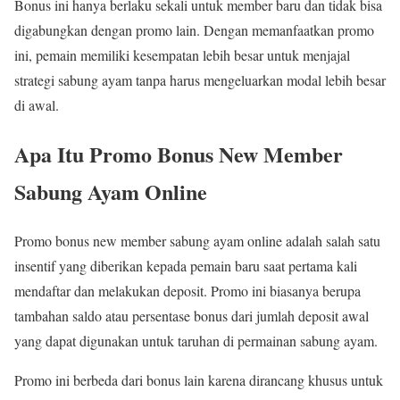
Bonus ini hanya berlaku sekali untuk member baru dan tidak bisa
digabungkan dengan promo lain. Dengan memanfaatkan promo
ini, pemain memiliki kesempatan lebih besar untuk menjajal
strategi sabung ayam tanpa harus mengeluarkan modal lebih besar
di awal.
Apa Itu Promo Bonus New Member
Sabung Ayam Online
Promo bonus new member sabung ayam online adalah salah satu
insentif yang diberikan kepada pemain baru saat pertama kali
mendaftar dan melakukan deposit. Promo ini biasanya berupa
tambahan saldo atau persentase bonus dari jumlah deposit awal
yang dapat digunakan untuk taruhan di permainan sabung ayam.
Promo ini berbeda dari bonus lain karena dirancang khusus untuk