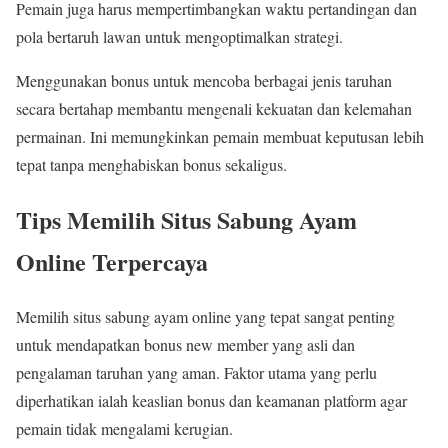
Pemain juga harus mempertimbangkan waktu pertandingan dan
pola bertaruh lawan untuk mengoptimalkan strategi.
Menggunakan bonus untuk mencoba berbagai jenis taruhan
secara bertahap membantu mengenali kekuatan dan kelemahan
permainan. Ini memungkinkan pemain membuat keputusan lebih
tepat tanpa menghabiskan bonus sekaligus.
Tips Memilih Situs Sabung Ayam
Online Terpercaya
Memilih situs sabung ayam online yang tepat sangat penting
untuk mendapatkan bonus new member yang asli dan
pengalaman taruhan yang aman. Faktor utama yang perlu
diperhatikan ialah keaslian bonus dan keamanan platform agar
pemain tidak mengalami kerugian.