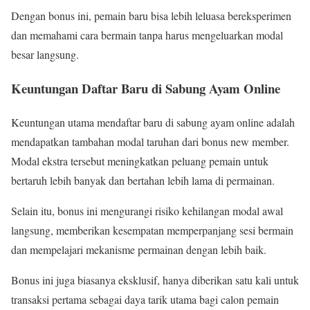
Dengan bonus ini, pemain baru bisa lebih leluasa bereksperimen
dan memahami cara bermain tanpa harus mengeluarkan modal
besar langsung.
Keuntungan Daftar Baru di Sabung Ayam Online
Keuntungan utama mendaftar baru di sabung ayam online adalah
mendapatkan tambahan modal taruhan dari bonus new member.
Modal ekstra tersebut meningkatkan peluang pemain untuk
bertaruh lebih banyak dan bertahan lebih lama di permainan.
Selain itu, bonus ini mengurangi risiko kehilangan modal awal
langsung, memberikan kesempatan memperpanjang sesi bermain
dan mempelajari mekanisme permainan dengan lebih baik.
Bonus ini juga biasanya eksklusif, hanya diberikan satu kali untuk
transaksi pertama sebagai daya tarik utama bagi calon pemain