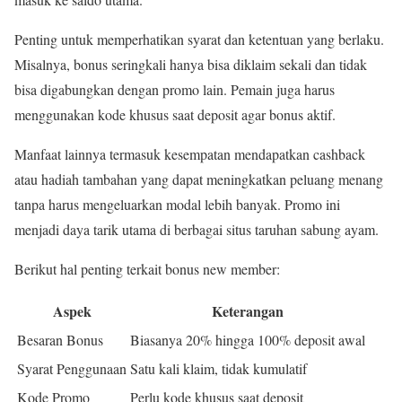
Penting untuk memperhatikan syarat dan ketentuan yang berlaku.
Misalnya, bonus seringkali hanya bisa diklaim sekali dan tidak
bisa digabungkan dengan promo lain. Pemain juga harus
menggunakan kode khusus saat deposit agar bonus aktif.
Manfaat lainnya termasuk kesempatan mendapatkan cashback
atau hadiah tambahan yang dapat meningkatkan peluang menang
tanpa harus mengeluarkan modal lebih banyak. Promo ini
menjadi daya tarik utama di berbagai situs taruhan sabung ayam.
Berikut hal penting terkait bonus new member:
Aspek
Keterangan
Besaran Bonus
Biasanya 20% hingga 100% deposit awal
Syarat Penggunaan
Satu kali klaim, tidak kumulatif
Kode Promo
Perlu kode khusus saat deposit