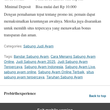
Minimal Deposit
Bisa mulai dari Rp 10.000
Dengan pemahaman tepat tentang promo ini, pemain dapat
memaksimalkan keuntungan awalnya. Mereka juga disarankan
untuk memilih situs terpercaya yang menawarkan bonus
transparan dan aman.
Categories:
Sabung Judi Ayam
Tags:
Bandar Sabung Ayam
,
Cara Menang Sabung Ayam
Online
,
Judi Sabung Ayam 2025
,
Judi Sabung Ayam
Terpercaya
,
Sabung Ayam Indonesia
,
Sabung Ayam Live
,
sabung ayam online
,
Sabung Ayam Online Terbaik
,
situs
sabung ayam terpercaya
,
Taruhan Sabung Ayam
Prebirthexperience
Back to top