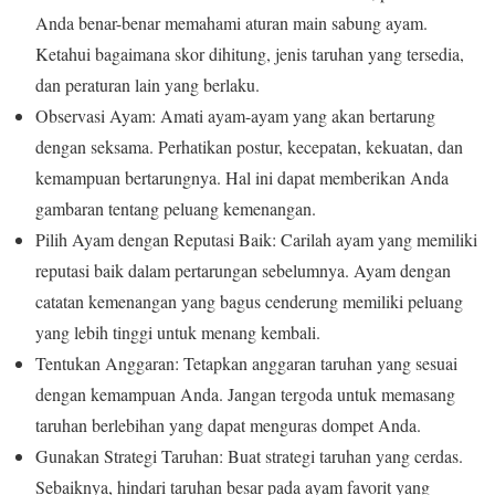
Anda benar-benar memahami aturan main sabung ayam.
Ketahui bagaimana skor dihitung, jenis taruhan yang tersedia,
dan peraturan lain yang berlaku.
Observasi Ayam: Amati ayam-ayam yang akan bertarung
dengan seksama. Perhatikan postur, kecepatan, kekuatan, dan
kemampuan bertarungnya. Hal ini dapat memberikan Anda
gambaran tentang peluang kemenangan.
Pilih Ayam dengan Reputasi Baik: Carilah ayam yang memiliki
reputasi baik dalam pertarungan sebelumnya. Ayam dengan
catatan kemenangan yang bagus cenderung memiliki peluang
yang lebih tinggi untuk menang kembali.
Tentukan Anggaran: Tetapkan anggaran taruhan yang sesuai
dengan kemampuan Anda. Jangan tergoda untuk memasang
taruhan berlebihan yang dapat menguras dompet Anda.
Gunakan Strategi Taruhan: Buat strategi taruhan yang cerdas.
Sebaiknya, hindari taruhan besar pada ayam favorit yang