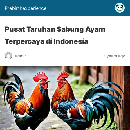
Prebirthexperience
Pusat Taruhan Sabung Ayam
Terpercaya di Indonesia
admin
2 years ago