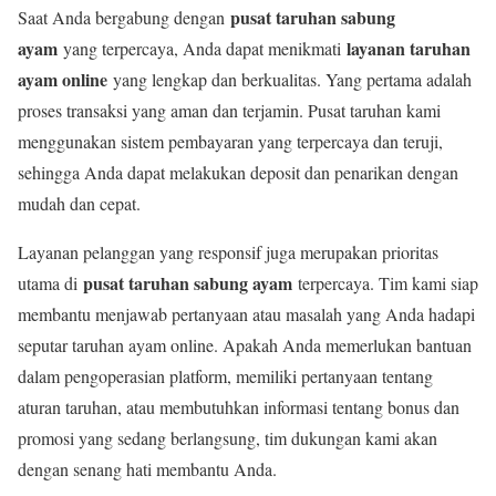
pusat taruhan sabung
Saat Anda bergabung dengan
ayam
layanan taruhan
yang terpercaya, Anda dapat menikmati
ayam online
yang lengkap dan berkualitas. Yang pertama adalah
proses transaksi yang aman dan terjamin. Pusat taruhan kami
menggunakan sistem pembayaran yang terpercaya dan teruji,
sehingga Anda dapat melakukan deposit dan penarikan dengan
mudah dan cepat.
Layanan pelanggan yang responsif juga merupakan prioritas
pusat taruhan sabung ayam
utama di
terpercaya. Tim kami siap
membantu menjawab pertanyaan atau masalah yang Anda hadapi
seputar taruhan ayam online. Apakah Anda memerlukan bantuan
dalam pengoperasian platform, memiliki pertanyaan tentang
aturan taruhan, atau membutuhkan informasi tentang bonus dan
promosi yang sedang berlangsung, tim dukungan kami akan
dengan senang hati membantu Anda.