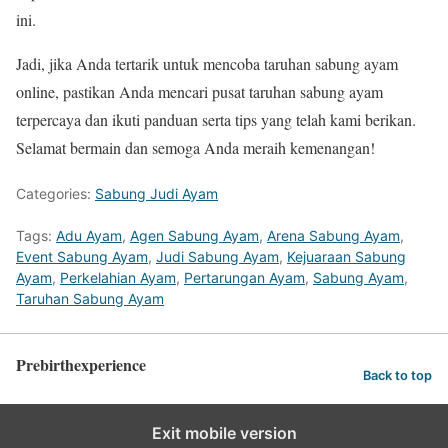
ini.
Jadi, jika Anda tertarik untuk mencoba taruhan sabung ayam
online, pastikan Anda mencari pusat taruhan sabung ayam
terpercaya dan ikuti panduan serta tips yang telah kami berikan.
Selamat bermain dan semoga Anda meraih kemenangan!
Categories:
Sabung Judi Ayam
Tags:
Adu Ayam
,
Agen Sabung Ayam
,
Arena Sabung Ayam
,
Event Sabung Ayam
,
Judi Sabung Ayam
,
Kejuaraan Sabung
Ayam
,
Perkelahian Ayam
,
Pertarungan Ayam
,
Sabung Ayam
,
Taruhan Sabung Ayam
Prebirthexperience
Back to top
Exit mobile version