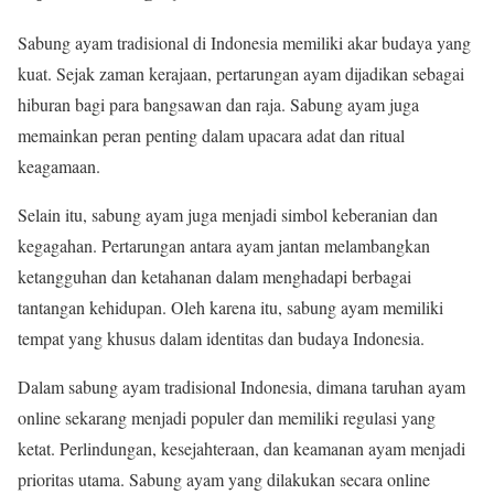
Sabung ayam tradisional di Indonesia memiliki akar budaya yang
kuat. Sejak zaman kerajaan, pertarungan ayam dijadikan sebagai
hiburan bagi para bangsawan dan raja. Sabung ayam juga
memainkan peran penting dalam upacara adat dan ritual
keagamaan.
Selain itu, sabung ayam juga menjadi simbol keberanian dan
kegagahan. Pertarungan antara ayam jantan melambangkan
ketangguhan dan ketahanan dalam menghadapi berbagai
tantangan kehidupan. Oleh karena itu, sabung ayam memiliki
tempat yang khusus dalam identitas dan budaya Indonesia.
Dalam sabung ayam tradisional Indonesia, dimana taruhan ayam
online sekarang menjadi populer dan memiliki regulasi yang
ketat. Perlindungan, kesejahteraan, dan keamanan ayam menjadi
prioritas utama. Sabung ayam yang dilakukan secara online