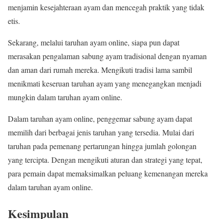
menjamin kesejahteraan ayam dan mencegah praktik yang tidak
etis.
Sekarang, melalui taruhan ayam online, siapa pun dapat
merasakan pengalaman sabung ayam tradisional dengan nyaman
dan aman dari rumah mereka. Mengikuti tradisi lama sambil
menikmati keseruan taruhan ayam yang menegangkan menjadi
mungkin dalam taruhan ayam online.
Dalam taruhan ayam online, penggemar sabung ayam dapat
memilih dari berbagai jenis taruhan yang tersedia. Mulai dari
taruhan pada pemenang pertarungan hingga jumlah golongan
yang tercipta. Dengan mengikuti aturan dan strategi yang tepat,
para pemain dapat memaksimalkan peluang kemenangan mereka
dalam taruhan ayam online.
Kesimpulan