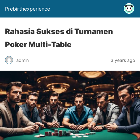
Prebirthexperience
Rahasia Sukses di Turnamen
Poker Multi-Table
admin
3 years ago