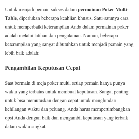
permainan Poker Multi-
Untuk menjadi pemain sukses dalam
Table
, diperlukan beberapa keahlian khusus. Satu-satunya cara
untuk memperbaiki keterampilan Anda dalam permainan poker
adalah melalui latihan dan pengalaman. Namun, beberapa
keterampilan yang sangat dibutuhkan untuk menjadi pemain yang
lebih baik adalah:
Pengambilan Keputusan Cepat
Saat bermain di meja poker multi, setiap pemain hanya punya
waktu yang terbatas untuk membuat keputusan. Sangat penting
untuk bisa memutuskan dengan cepat untuk menghindari
kehilangan waktu dan peluang. Anda harus mempertimbangkan
opsi Anda dengan baik dan mengambil keputusan yang terbaik
dalam waktu singkat.