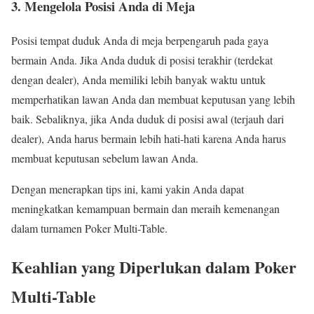
3. Mengelola Posisi Anda di Meja
Posisi tempat duduk Anda di meja berpengaruh pada gaya
bermain Anda. Jika Anda duduk di posisi terakhir (terdekat
dengan dealer), Anda memiliki lebih banyak waktu untuk
memperhatikan lawan Anda dan membuat keputusan yang lebih
baik. Sebaliknya, jika Anda duduk di posisi awal (terjauh dari
dealer), Anda harus bermain lebih hati-hati karena Anda harus
membuat keputusan sebelum lawan Anda.
Dengan menerapkan tips ini, kami yakin Anda dapat
meningkatkan kemampuan bermain dan meraih kemenangan
dalam turnamen Poker Multi-Table.
Keahlian yang Diperlukan dalam Poker
Multi-Table