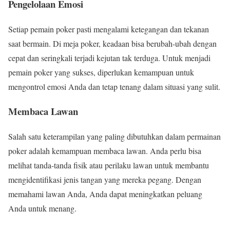
Pengelolaan Emosi
Setiap pemain poker pasti mengalami ketegangan dan tekanan
saat bermain. Di meja poker, keadaan bisa berubah-ubah dengan
cepat dan seringkali terjadi kejutan tak terduga. Untuk menjadi
pemain poker yang sukses, diperlukan kemampuan untuk
mengontrol emosi Anda dan tetap tenang dalam situasi yang sulit.
Membaca Lawan
Salah satu keterampilan yang paling dibutuhkan dalam permainan
poker adalah kemampuan membaca lawan. Anda perlu bisa
melihat tanda-tanda fisik atau perilaku lawan untuk membantu
mengidentifikasi jenis tangan yang mereka pegang. Dengan
memahami lawan Anda, Anda dapat meningkatkan peluang
Anda untuk menang.