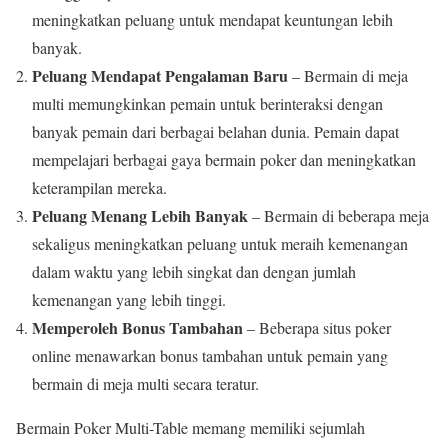
meningkatkan peluang untuk mendapat keuntungan lebih
banyak.
Peluang Mendapat Pengalaman Baru
– Bermain di meja
multi memungkinkan pemain untuk berinteraksi dengan
banyak pemain dari berbagai belahan dunia. Pemain dapat
mempelajari berbagai gaya bermain poker dan meningkatkan
keterampilan mereka.
Peluang Menang Lebih Banyak
– Bermain di beberapa meja
sekaligus meningkatkan peluang untuk meraih kemenangan
dalam waktu yang lebih singkat dan dengan jumlah
kemenangan yang lebih tinggi.
Memperoleh Bonus Tambahan
– Beberapa situs poker
online menawarkan bonus tambahan untuk pemain yang
bermain di meja multi secara teratur.
Bermain Poker Multi-Table memang memiliki sejumlah