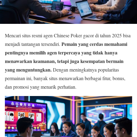
Mencari situs resmi agen Chinese Poker gacor di tahun 2025 bisa
Pemain yang cerdas memahami
menjadi tantangan tersendiri.
pentingnya memilih agen terpercaya yang tidak hanya
menawarkan keamanan, tetapi juga kesempatan bermain
yang menguntungkan.
Dengan meningkatnya popularitas
permainan ini, banyak situs menawarkan berbagai fitur, bonus,
dan promosi yang menarik perhatian.