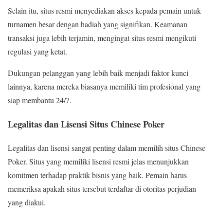
Selain itu, situs resmi menyediakan akses kepada pemain untuk
turnamen besar dengan hadiah yang signifikan. Keamanan
transaksi juga lebih terjamin, mengingat situs resmi mengikuti
regulasi yang ketat.
Dukungan pelanggan yang lebih baik menjadi faktor kunci
lainnya, karena mereka biasanya memiliki tim profesional yang
siap membantu 24/7.
Legalitas dan Lisensi Situs Chinese Poker
Legalitas dan lisensi sangat penting dalam memilih situs Chinese
Poker. Situs yang memiliki lisensi resmi jelas menunjukkan
komitmen terhadap praktik bisnis yang baik. Pemain harus
memeriksa apakah situs tersebut terdaftar di otoritas perjudian
yang diakui.