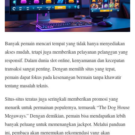
Banyak pemain mencari tempat yang tidak hanya menyediakan
akses mudah, tetapi juga memberikan pelayanan pelanggan yang
responsif. Dalam dunia slot online, kenyamanan dan kecepatan
transaksi sangat penting. Dengan memilih situs yang tepat,
pemain dapat fokus pada kesenangan bermain tanpa khawatir
tentang masalah teknis.
Situs-situs teratas juga seringkali memberikan promosi yang
menarik untuk permainan populernya, termasuk “The Dog House
Megaways.” Dengan demikian, pemain bisa mendapatkan lebih
banyak peluang untuk memenangkan jackpot. Melalui panduan
ini, pembaca akan menemukan rekomendasi yang akan