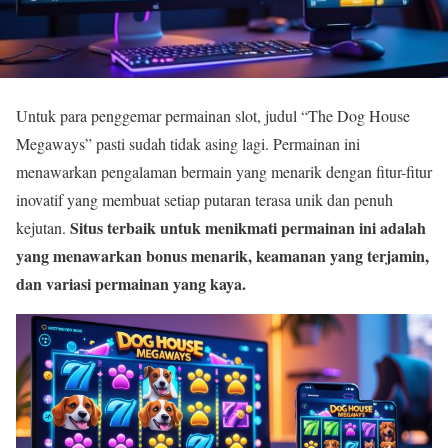
Untuk para penggemar permainan slot, judul “The Dog House
Megaways” pasti sudah tidak asing lagi. Permainan ini
menawarkan pengalaman bermain yang menarik dengan fitur-fitur
inovatif yang membuat setiap putaran terasa unik dan penuh
Situs terbaik untuk menikmati permainan ini adalah
kejutan.
yang menawarkan bonus menarik, keamanan yang terjamin,
dan variasi permainan yang kaya.