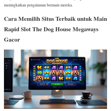
meningkatkan pengalaman bermain mereka.
Cara Memilih Situs Terbaik untuk Main
Rapid Slot The Dog House Megaways
Gacor