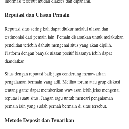
informasi tersebut mudah diakses dan dipahami.
Reputasi dan Ulasan Pemain
Reputasi situs sering kali dapat diukur melalui ulasan dan
testimonial dari pemain lain. Pemain disarankan untuk melakukan
penelitian terlebih dahulu mengenai situs yang akan dipilih.
Platform dengan banyak ulasan positif biasanya lebih dapat
diandalkan.
Situs dengan reputasi baik juga cenderung menawarkan
pengalaman bermain yang adil. Melihat forum atau grup diskusi
tentang game dapat memberikan wawasan lebih jelas mengenai
reputasi suatu situs. Jangan ragu untuk mencari pengalaman
pemain lain yang sudah pernah bermain di situs tersebut.
Metode Deposit dan Penarikan