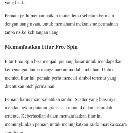
yang bijak.
Pemain perlu memanfaatkan mode demo sebelum bermain
dengan uang nyata, untuk memahami mekanisme permainan
tanpa risiko kehilangan uang.
Memanfaatkan Fitur Free Spin
Fitur Free Spin bisa menjadi peluang besar untuk mendapatkan
kemenangan tanpa mengeluarkan modal tambahan. Untuk
memicu fitur ini, pemain perlu mencari simbol tertentu yang
ditentukan oleh permainan.
Pemain harus memperhatikan simbol Scatter yang biasanya
mendatangkan putaran gratis saat muncul dalam sejumlah
tertentu. Keberhasilan dalam memanfaatkan fitur ini
memungkinkan pemain untuk meningkatkan saldo mereka secara
signifikan.