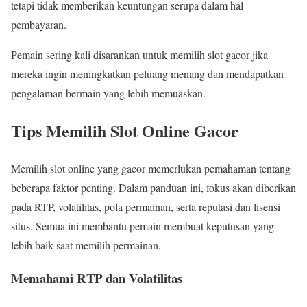
tetapi tidak memberikan keuntungan serupa dalam hal
pembayaran.
Pemain sering kali disarankan untuk memilih slot gacor jika
mereka ingin meningkatkan peluang menang dan mendapatkan
pengalaman bermain yang lebih memuaskan.
Tips Memilih Slot Online Gacor
Memilih slot online yang gacor memerlukan pemahaman tentang
beberapa faktor penting. Dalam panduan ini, fokus akan diberikan
pada RTP, volatilitas, pola permainan, serta reputasi dan lisensi
situs. Semua ini membantu pemain membuat keputusan yang
lebih baik saat memilih permainan.
Memahami RTP dan Volatilitas