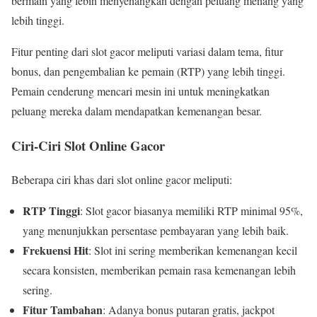
bermain yang lebih menyenangkan dengan peluang menang yang
lebih tinggi.
Fitur penting dari slot gacor meliputi variasi dalam tema, fitur
bonus, dan pengembalian ke pemain (RTP) yang lebih tinggi.
Pemain cenderung mencari mesin ini untuk meningkatkan
peluang mereka dalam mendapatkan kemenangan besar.
Ciri-Ciri Slot Online Gacor
Beberapa ciri khas dari slot online gacor meliputi:
RTP Tinggi
: Slot gacor biasanya memiliki RTP minimal 95%,
yang menunjukkan persentase pembayaran yang lebih baik.
Frekuensi Hit
: Slot ini sering memberikan kemenangan kecil
secara konsisten, memberikan pemain rasa kemenangan lebih
sering.
Fitur Tambahan
: Adanya bonus putaran gratis, jackpot