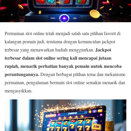
Permainan slot online telah menjadi salah satu pilihan favorit di
kalangan pemain judi, terutama dengan kemunculan jackpot
Jackpot
terbesar yang menawarkan hadiah menggiurkan.
terbesar dalam slot online sering kali mencapai jutaan
rupiah, menarik perhatian banyak pemain untuk mencoba
peruntungannya.
Dengan berbagai pilihan tema dan mekanisme
permainan, pengalaman bermain slot online semakin menarik dan
mengasyikkan.