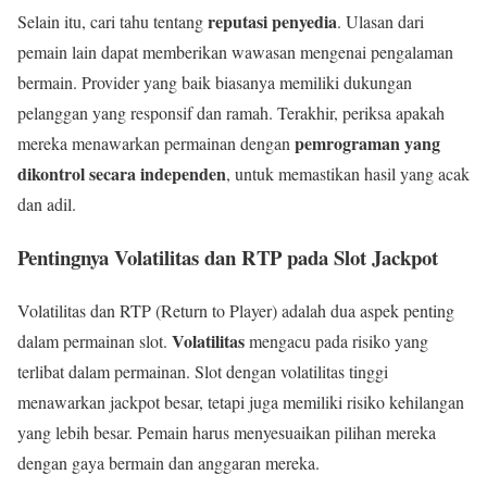
reputasi penyedia
Selain itu, cari tahu tentang
. Ulasan dari
pemain lain dapat memberikan wawasan mengenai pengalaman
bermain. Provider yang baik biasanya memiliki dukungan
pelanggan yang responsif dan ramah. Terakhir, periksa apakah
pemrograman yang
mereka menawarkan permainan dengan
dikontrol secara independen
, untuk memastikan hasil yang acak
dan adil.
Pentingnya Volatilitas dan RTP pada Slot Jackpot
Volatilitas dan RTP (Return to Player) adalah dua aspek penting
Volatilitas
dalam permainan slot.
mengacu pada risiko yang
terlibat dalam permainan. Slot dengan volatilitas tinggi
menawarkan jackpot besar, tetapi juga memiliki risiko kehilangan
yang lebih besar. Pemain harus menyesuaikan pilihan mereka
dengan gaya bermain dan anggaran mereka.