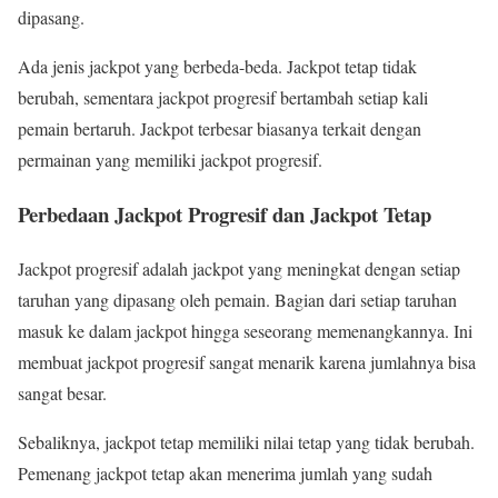
dipasang.
Ada jenis jackpot yang berbeda-beda. Jackpot tetap tidak
berubah, sementara jackpot progresif bertambah setiap kali
pemain bertaruh. Jackpot terbesar biasanya terkait dengan
permainan yang memiliki jackpot progresif.
Perbedaan Jackpot Progresif dan Jackpot Tetap
Jackpot progresif adalah jackpot yang meningkat dengan setiap
taruhan yang dipasang oleh pemain. Bagian dari setiap taruhan
masuk ke dalam jackpot hingga seseorang memenangkannya. Ini
membuat jackpot progresif sangat menarik karena jumlahnya bisa
sangat besar.
Sebaliknya, jackpot tetap memiliki nilai tetap yang tidak berubah.
Pemenang jackpot tetap akan menerima jumlah yang sudah