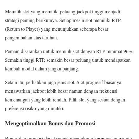
Memilih slot yang memiliki peluang jackpot tinggi menjadi
strategi penting berikutnya. Setiap mesin slot memiliki RTP
(Return to Player) yang menunjukkan seberapa besar
pengembalian atas taruhan.
Pemain disarankan untuk memilih slot dengan RTP minimal 96%.
Semakin tinggi RTP, semakin besar peluang untuk mendapatkan
kembali modal dalam jangka panjang.
Selain itu, perhatikan juga jenis slot. Slot progresif biasanya
menawarkan jackpot lebih besar namun dengan frekuensi
kemenangan yang lebih rendah. Pilih slot yang sesuai dengan
preferensi risiko yang dimiliki.
Mengoptimalkan Bonus dan Promosi
Bonus dan promosi dapat sangat mendukung kesempatan meraih