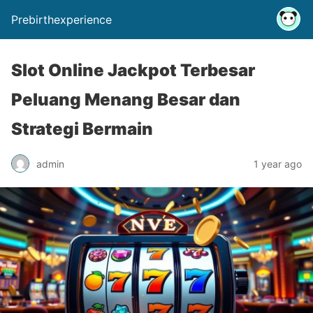
Prebirthexperience
Slot Online Jackpot Terbesar
Peluang Menang Besar dan
Strategi Bermain
admin
1 year ago