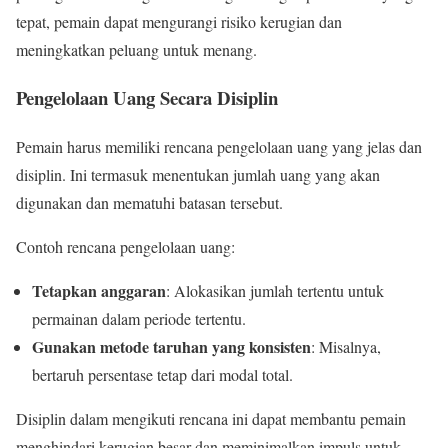
tepat, pemain dapat mengurangi risiko kerugian dan
meningkatkan peluang untuk menang.
Pengelolaan Uang Secara Disiplin
Pemain harus memiliki rencana pengelolaan uang yang jelas dan
disiplin. Ini termasuk menentukan jumlah uang yang akan
digunakan dan mematuhi batasan tersebut.
Contoh rencana pengelolaan uang:
Tetapkan anggaran
: Alokasikan jumlah tertentu untuk
permainan dalam periode tertentu.
Gunakan metode taruhan yang konsisten
: Misalnya,
bertaruh persentase tetap dari modal total.
Disiplin dalam mengikuti rencana ini dapat membantu pemain
menghindari kerugian besar dan meminimalkan impuls untuk