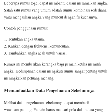
Beberapa rumus togel dapat membantu dalam meramalkan angka.
Salah satu rumus yang umum adalah rumus kombinasi sederhana,
yaitu mengalikan angka yang muncul dengan frekuensinya.
Contoh penggunaan rumus:
Tentukan angka utama.
Kalikan dengan frekuensi kemunculan.
Tambahkan angka acak untuk variasi.
Rumus ini memberikan kerangka bagi pemain ketika memilih
angka. Kedisiplinan dalam mengikuti rumus sangat penting untuk
meningkatkan peluang menang.
Memanfaatkan Data Pengeluaran Sebelumnya
Melihat data pengeluaran sebelumnya dapat memberikan
wawasan penting. Pemain harus mencari pola dalam data yang