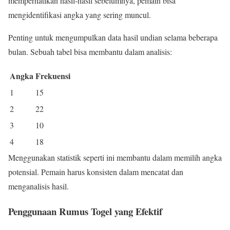
memperhatikan hasil-hasil sebelumnya, pemain bisa
mengidentifikasi angka yang sering muncul.
Penting untuk mengumpulkan data hasil undian selama beberapa
bulan. Sebuah tabel bisa membantu dalam analisis:
Angka
Frekuensi
1
15
2
22
3
10
4
18
Menggunakan statistik seperti ini membantu dalam memilih angka
potensial. Pemain harus konsisten dalam mencatat dan
menganalisis hasil.
Penggunaan Rumus Togel yang Efektif