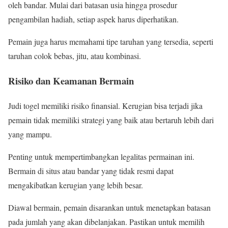
oleh bandar. Mulai dari batasan usia hingga prosedur
pengambilan hadiah, setiap aspek harus diperhatikan.
Pemain juga harus memahami tipe taruhan yang tersedia, seperti
taruhan colok bebas, jitu, atau kombinasi.
Risiko dan Keamanan Bermain
Judi togel memiliki risiko finansial. Kerugian bisa terjadi jika
pemain tidak memiliki strategi yang baik atau bertaruh lebih dari
yang mampu.
Penting untuk mempertimbangkan legalitas permainan ini.
Bermain di situs atau bandar yang tidak resmi dapat
mengakibatkan kerugian yang lebih besar.
Diawal bermain, pemain disarankan untuk menetapkan batasan
pada jumlah yang akan dibelanjakan. Pastikan untuk memilih