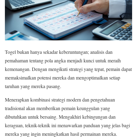
Togel bukan hanya sekadar keberuntungan; analisis dan
pemahaman tentang pola angka menjadi kunci untuk meraih
kemenangan. Dengan mengikuti strategi yang tepat, pemain dapat
memaksimalkan potensi mereka dan mengoptimalkan setiap
taruhan yang mereka pasang.
Menerapkan kombinasi strategi modern dan pengetahuan
tradisional akan memberikan pemain keunggulan yang
dibutuhkan untuk bersaing. Mengakhiri kebingungan dan
keraguan, teknik-teknik ini menawarkan panduan yang jelas bagi
mereka yang ingin meningkatkan hasil permainan mereka.