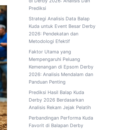
di Derby 2026: Analisis Dan
Prediksi
Strategi Analisis Data Balap
Kuda untuk Event Besar Derby
2026: Pendekatan dan
Metodologi Efektif
Faktor Utama yang
Mempengaruhi Peluang
Kemenangan di Epsom Derby
2026: Analisis Mendalam dan
Panduan Penting
Prediksi Hasil Balap Kuda
Derby 2026 Berdasarkan
Analisis Rekam Jejak Pelatih
Perbandingan Performa Kuda
Favorit di Balapan Derby