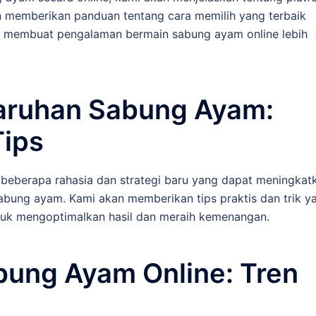
n memberikan panduan tentang cara memilih yang terbaik
k membuat pengalaman bermain sabung ayam online lebih
aruhan Sabung Ayam:
Tips
beberapa rahasia dan strategi baru yang dapat meningkat
bung ayam. Kami akan memberikan tips praktis dan trik y
tuk mengoptimalkan hasil dan meraih kemenangan.
ung Ayam Online: Tren