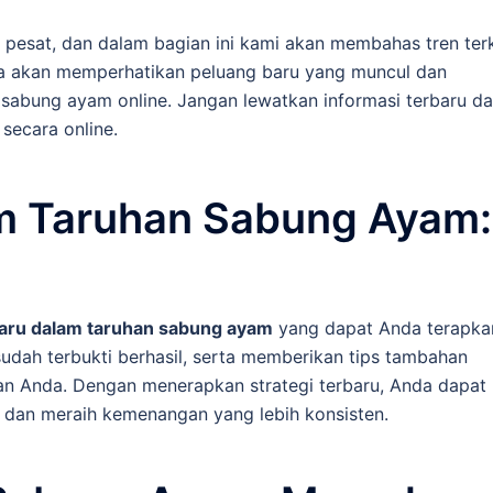
pesat, dan dalam bagian ini kami akan membahas tren terk
ga akan memperhatikan peluang baru yang muncul dan
abung ayam online. Jangan lewatkan informasi terbaru d
secara online.
am Taruhan Sabung Ayam:
baru dalam taruhan sabung ayam
yang dapat Anda terapka
udah terbukti berhasil, serta memberikan tips tambahan
 Anda. Dengan menerapkan strategi terbaru, Anda dapat
dan meraih kemenangan yang lebih konsisten.