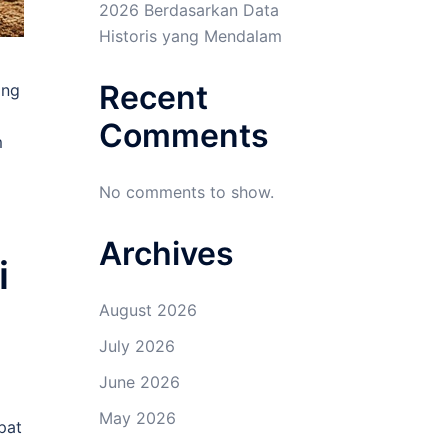
2026 Berdasarkan Data
Historis yang Mendalam
Recent
ang
Comments
m
No comments to show.
Archives
i
August 2026
July 2026
June 2026
May 2026
pat