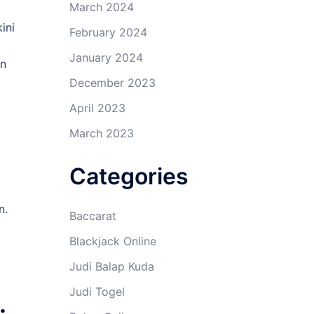
March 2024
ini
February 2024
January 2024
an
December 2023
April 2023
March 2023
Categories
n.
Baccarat
Blackjack Online
Judi Balap Kuda
Judi Togel