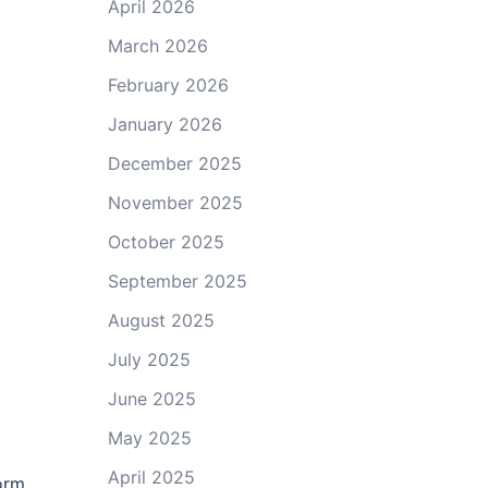
April 2026
March 2026
February 2026
January 2026
December 2025
November 2025
October 2025
September 2025
August 2025
July 2025
June 2025
May 2025
April 2025
orm