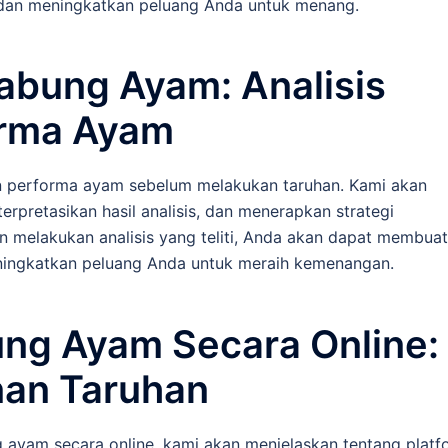
 dan meningkatkan peluang Anda untuk menang.
Sabung Ayam: Analisis
forma Ayam
dan performa ayam sebelum melakukan taruhan. Kami akan
retasikan hasil analisis, dan menerapkan strategi
n melakukan analisis yang teliti, Anda akan dapat membuat
ningkatkan peluang Anda untuk meraih kemenangan.
ng Ayam Secara Online:
nan Taruhan
 ayam secara online, kami akan menjelaskan tentang platf