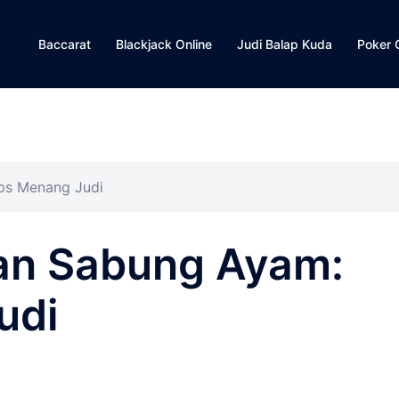
Baccarat
Blackjack Online
Judi Balap Kuda
Poker 
ips Menang Judi
han Sabung Ayam:
udi