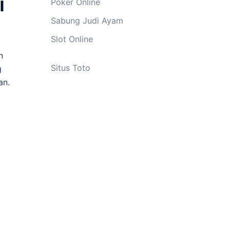
i
Poker Online
Sabung Judi Ayam
Slot Online
n
Situs Toto
g
an.