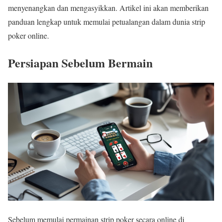
menyenangkan dan mengasyikkan. Artikel ini akan memberikan
panduan lengkap untuk memulai petualangan dalam dunia strip
poker online.
Persiapan Sebelum Bermain
Sebelum memulai permainan strip poker secara online di