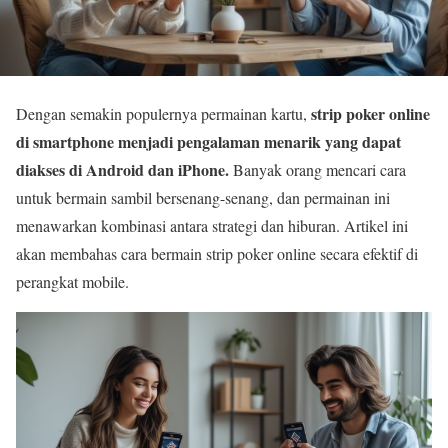
strip poker online
Dengan semakin populernya permainan kartu,
di smartphone menjadi pengalaman menarik yang dapat
diakses di Android dan iPhone.
Banyak orang mencari cara
untuk bermain sambil bersenang-senang, dan permainan ini
menawarkan kombinasi antara strategi dan hiburan. Artikel ini
akan membahas cara bermain strip poker online secara efektif di
perangkat mobile.