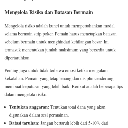
Mengelola Risiko dan Batasan Bermain
Mengelola risiko adalah kunci untuk mempertahankan modal
selama bermain strip poker. Pemain harus menetapkan batasan
sebelum bermain untuk menghindari kehilangan besar. Ini
termasuk menentukan jumlah maksimum yang bersedia untuk
dipertaruhkan.
Penting juga untuk tidak terbawa emosi ketika mengalami
kekalahan. Pemain yang tetap tenang dan disiplin cenderung
membuat keputusan yang lebih baik. Berikut adalah beberapa tips
dalam mengelola risiko:
Tentukan anggaran:
Tentukan total dana yang akan
digunakan dalam sesi permainan.
Batasi taruhan:
Jangan bertaruh lebih dari 5-10% dari