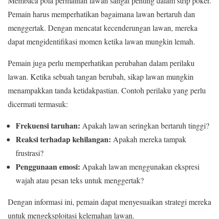
Membaca pola permainan lawan sangat penting dalam strip poker.
Pemain harus memperhatikan bagaimana lawan bertaruh dan
menggertak. Dengan mencatat kecenderungan lawan, mereka
dapat mengidentifikasi momen ketika lawan mungkin lemah.
Pemain juga perlu memperhatikan perubahan dalam perilaku
lawan. Ketika sebuah tangan berubah, sikap lawan mungkin
menampakkan tanda ketidakpastian. Contoh perilaku yang perlu
dicermati termasuk:
Frekuensi taruhan:
Apakah lawan seringkan bertaruh tinggi?
Reaksi terhadap kehilangan:
Apakah mereka tampak
frustrasi?
Penggunaan emosi:
Apakah lawan menggunakan ekspresi
wajah atau pesan teks untuk menggertak?
Dengan informasi ini, pemain dapat menyesuaikan strategi mereka
untuk mengeksploitasi kelemahan lawan.