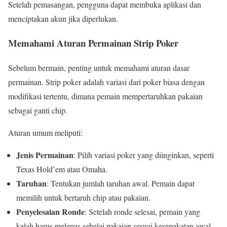
Setelah pemasangan, pengguna dapat membuka aplikasi dan
menciptakan akun jika diperlukan.
Memahami Aturan Permainan Strip Poker
Sebelum bermain, penting untuk memahami aturan dasar
permainan. Strip poker adalah variasi dari poker biasa dengan
modifikasi tertentu, dimana pemain mempertaruhkan pakaian
sebagai ganti chip.
Aturan umum meliputi:
Jenis Permainan
: Pilih variasi poker yang diinginkan, seperti
Texas Hold’em atau Omaha.
Taruhan
: Tentukan jumlah taruhan awal. Pemain dapat
memilih untuk bertaruh chip atau pakaian.
Penyelesaian Ronde
: Setelah ronde selesai, pemain yang
kalah harus melepas sehelai pakaian sesuai kesepakatan awal.