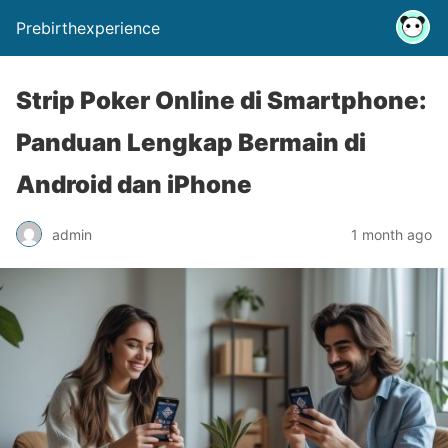
Prebirthexperience
Strip Poker Online di Smartphone:
Panduan Lengkap Bermain di
Android dan iPhone
admin
1 month ago