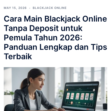
MAY 15, 2026
BLACKJACK ONLINE
Cara Main Blackjack Online
Tanpa Deposit untuk
Pemula Tahun 2026:
Panduan Lengkap dan Tips
Terbaik