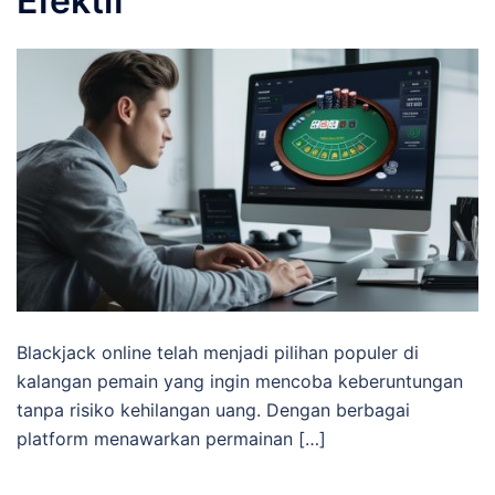
Efektif
Blackjack online telah menjadi pilihan populer di
kalangan pemain yang ingin mencoba keberuntungan
tanpa risiko kehilangan uang. Dengan berbagai
platform menawarkan permainan […]