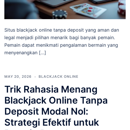
Situs blackjack online tanpa deposit yang aman dan
legal menjadi pilihan menarik bagi banyak pemain.
Pemain dapat menikmati pengalaman bermain yang
menyenangkan […]
MAY 20, 2026
BLACKJACK ONLINE
Trik Rahasia Menang
Blackjack Online Tanpa
Deposit Modal Nol:
Strategi Efektif untuk