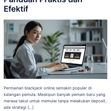
Efektif
Permainan blackjack online semakin populer di
kalangan pemula. Meskipun banyak pemain baru yang
merasa takut untuk memulai tanpa melakukan deposit,
ada strategi […]