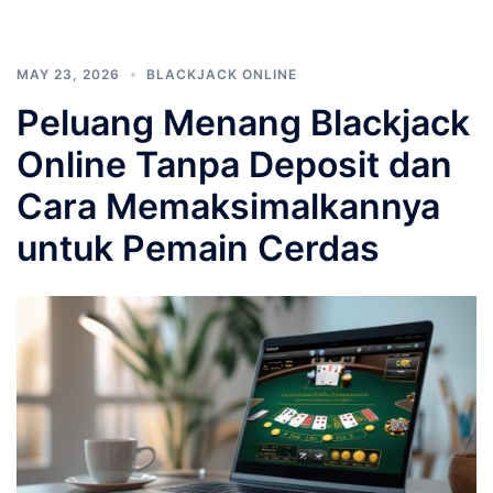
MAY 23, 2026
BLACKJACK ONLINE
Peluang Menang Blackjack
Online Tanpa Deposit dan
Cara Memaksimalkannya
untuk Pemain Cerdas