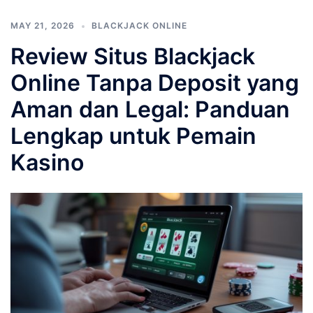
MAY 21, 2026
BLACKJACK ONLINE
Review Situs Blackjack
Online Tanpa Deposit yang
Aman dan Legal: Panduan
Lengkap untuk Pemain
Kasino