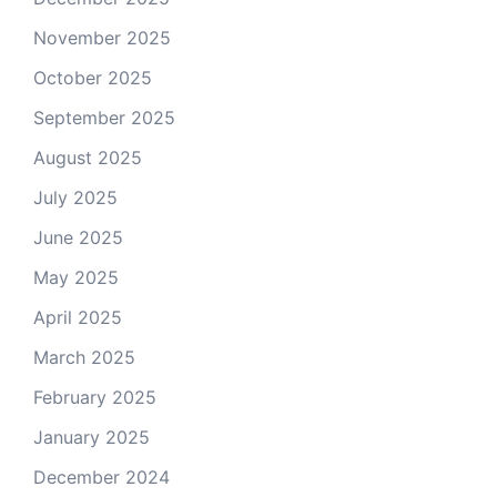
November 2025
October 2025
September 2025
August 2025
July 2025
June 2025
May 2025
April 2025
March 2025
February 2025
January 2025
December 2024