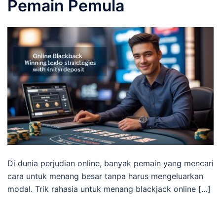
Pemain Pemula
Di dunia perjudian online, banyak pemain yang mencari
cara untuk menang besar tanpa harus mengeluarkan
modal. Trik rahasia untuk menang blackjack online […]