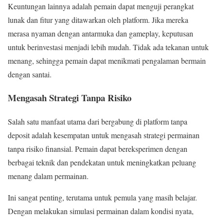
Keuntungan lainnya adalah pemain dapat menguji perangkat
lunak dan fitur yang ditawarkan oleh platform. Jika mereka
merasa nyaman dengan antarmuka dan gameplay, keputusan
untuk berinvestasi menjadi lebih mudah. Tidak ada tekanan untuk
menang, sehingga pemain dapat menikmati pengalaman bermain
dengan santai.
Mengasah Strategi Tanpa Risiko
Salah satu manfaat utama dari bergabung di platform tanpa
deposit adalah kesempatan untuk mengasah strategi permainan
tanpa risiko finansial. Pemain dapat bereksperimen dengan
berbagai teknik dan pendekatan untuk meningkatkan peluang
menang dalam permainan.
Ini sangat penting, terutama untuk pemula yang masih belajar.
Dengan melakukan simulasi permainan dalam kondisi nyata,