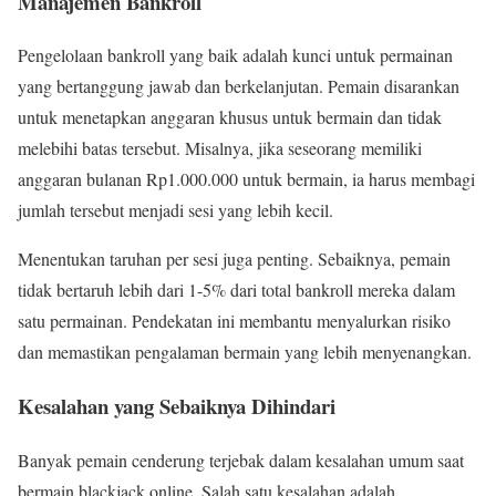
Manajemen Bankroll
Pengelolaan bankroll yang baik adalah kunci untuk permainan
yang bertanggung jawab dan berkelanjutan. Pemain disarankan
untuk menetapkan anggaran khusus untuk bermain dan tidak
melebihi batas tersebut. Misalnya, jika seseorang memiliki
anggaran bulanan Rp1.000.000 untuk bermain, ia harus membagi
jumlah tersebut menjadi sesi yang lebih kecil.
Menentukan taruhan per sesi juga penting. Sebaiknya, pemain
tidak bertaruh lebih dari 1-5% dari total bankroll mereka dalam
satu permainan. Pendekatan ini membantu menyalurkan risiko
dan memastikan pengalaman bermain yang lebih menyenangkan.
Kesalahan yang Sebaiknya Dihindari
Banyak pemain cenderung terjebak dalam kesalahan umum saat
bermain blackjack online. Salah satu kesalahan adalah