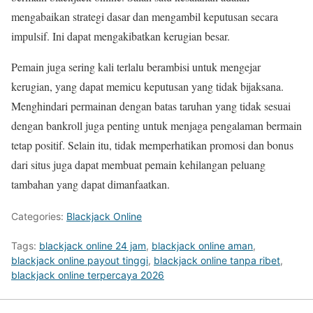
mengabaikan strategi dasar dan mengambil keputusan secara
impulsif. Ini dapat mengakibatkan kerugian besar.
Pemain juga sering kali terlalu berambisi untuk mengejar
kerugian, yang dapat memicu keputusan yang tidak bijaksana.
Menghindari permainan dengan batas taruhan yang tidak sesuai
dengan bankroll juga penting untuk menjaga pengalaman bermain
tetap positif. Selain itu, tidak memperhatikan promosi dan bonus
dari situs juga dapat membuat pemain kehilangan peluang
tambahan yang dapat dimanfaatkan.
Categories:
Blackjack Online
Tags:
blackjack online 24 jam
,
blackjack online aman
,
blackjack online payout tinggi
,
blackjack online tanpa ribet
,
blackjack online terpercaya 2026