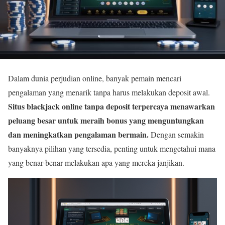
Dalam dunia perjudian online, banyak pemain mencari
pengalaman yang menarik tanpa harus melakukan deposit awal.
Situs blackjack online tanpa deposit terpercaya menawarkan
peluang besar untuk meraih bonus yang menguntungkan
dan meningkatkan pengalaman bermain.
Dengan semakin
banyaknya pilihan yang tersedia, penting untuk mengetahui mana
yang benar-benar melakukan apa yang mereka janjikan.