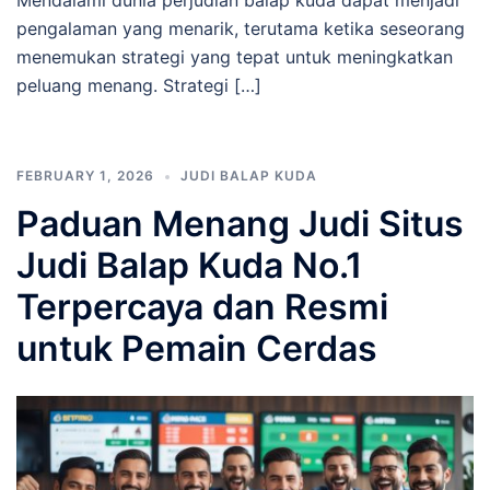
pengalaman yang menarik, terutama ketika seseorang
menemukan strategi yang tepat untuk meningkatkan
peluang menang. Strategi […]
FEBRUARY 1, 2026
JUDI BALAP KUDA
Paduan Menang Judi Situs
Judi Balap Kuda No.1
Terpercaya dan Resmi
untuk Pemain Cerdas