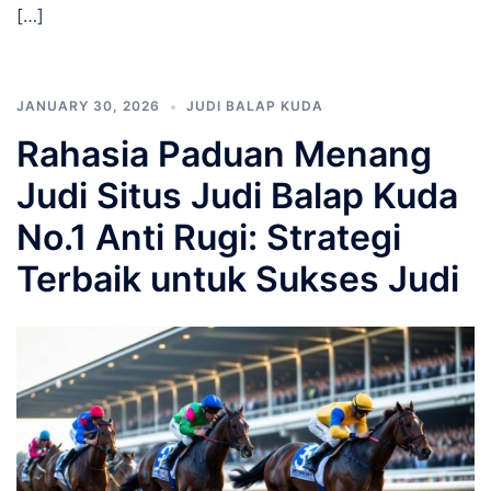
[…]
JANUARY 30, 2026
JUDI BALAP KUDA
Rahasia Paduan Menang
Judi Situs Judi Balap Kuda
No.1 Anti Rugi: Strategi
Terbaik untuk Sukses Judi