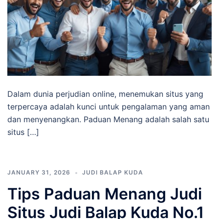
Dalam dunia perjudian online, menemukan situs yang
terpercaya adalah kunci untuk pengalaman yang aman
dan menyenangkan. Paduan Menang adalah salah satu
situs […]
JANUARY 31, 2026
JUDI BALAP KUDA
Tips Paduan Menang Judi
Situs Judi Balap Kuda No.1