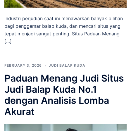
Industri perjudian saat ini menawarkan banyak pilihan
bagi penggemar balap kuda, dan mencari situs yang
tepat menjadi sangat penting. Situs Paduan Menang
[…]
FEBRUARY 3, 2026
JUDI BALAP KUDA
Paduan Menang Judi Situs
Judi Balap Kuda No.1
dengan Analisis Lomba
Akurat