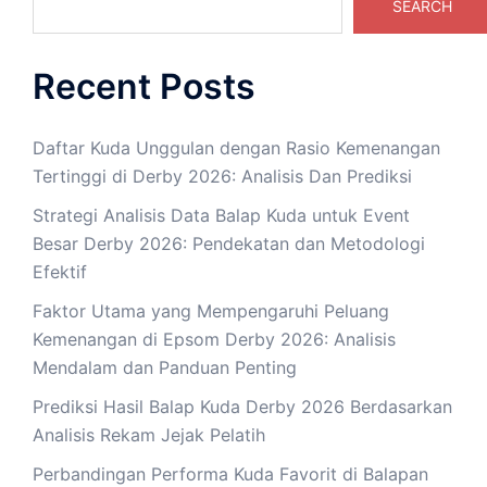
SEARCH
Recent Posts
Daftar Kuda Unggulan dengan Rasio Kemenangan
Tertinggi di Derby 2026: Analisis Dan Prediksi
Strategi Analisis Data Balap Kuda untuk Event
Besar Derby 2026: Pendekatan dan Metodologi
Efektif
Faktor Utama yang Mempengaruhi Peluang
Kemenangan di Epsom Derby 2026: Analisis
Mendalam dan Panduan Penting
Prediksi Hasil Balap Kuda Derby 2026 Berdasarkan
Analisis Rekam Jejak Pelatih
Perbandingan Performa Kuda Favorit di Balapan