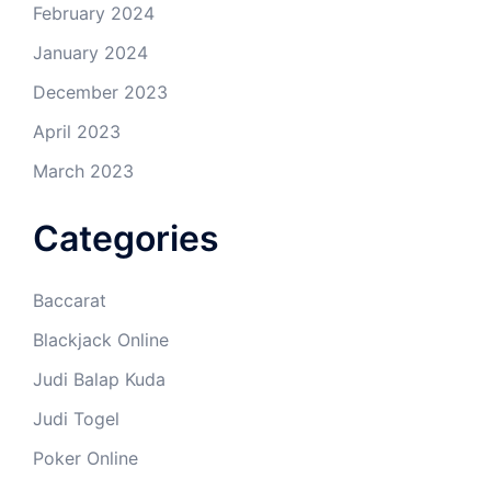
February 2024
January 2024
December 2023
April 2023
March 2023
Categories
Baccarat
Blackjack Online
Judi Balap Kuda
Judi Togel
Poker Online