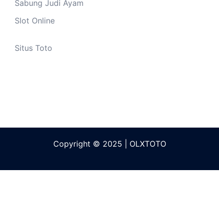
Sabung Judi Ayam
Slot Online
Situs Toto
Copyright © 2025 |
OLXTOTO