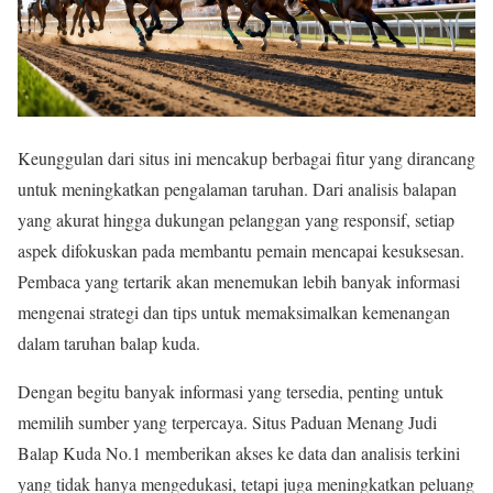
Keunggulan dari situs ini mencakup berbagai fitur yang dirancang
untuk meningkatkan pengalaman taruhan. Dari analisis balapan
yang akurat hingga dukungan pelanggan yang responsif, setiap
aspek difokuskan pada membantu pemain mencapai kesuksesan.
Pembaca yang tertarik akan menemukan lebih banyak informasi
mengenai strategi dan tips untuk memaksimalkan kemenangan
dalam taruhan balap kuda.
Dengan begitu banyak informasi yang tersedia, penting untuk
memilih sumber yang terpercaya. Situs Paduan Menang Judi
Balap Kuda No.1 memberikan akses ke data dan analisis terkini
yang tidak hanya mengedukasi, tetapi juga meningkatkan peluang