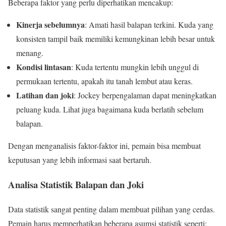
Beberapa faktor yang perlu diperhatikan mencakup:
Kinerja sebelumnya
: Amati hasil balapan terkini. Kuda yang
konsisten tampil baik memiliki kemungkinan lebih besar untuk
menang.
Kondisi lintasan
: Kuda tertentu mungkin lebih unggul di
permukaan tertentu, apakah itu tanah lembut atau keras.
Latihan dan joki
: Jockey berpengalaman dapat meningkatkan
peluang kuda. Lihat juga bagaimana kuda berlatih sebelum
balapan.
Dengan menganalisis faktor-faktor ini, pemain bisa membuat
keputusan yang lebih informasi saat bertaruh.
Analisa Statistik Balapan dan Joki
Data statistik sangat penting dalam membuat pilihan yang cerdas.
Pemain harus memperhatikan beberapa asumsi statistik seperti: