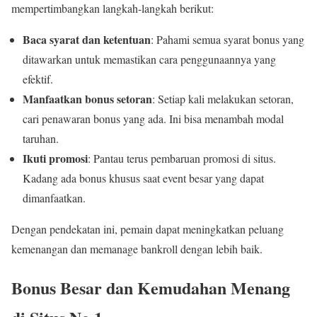
mempertimbangkan langkah-langkah berikut:
Baca syarat dan ketentuan
: Pahami semua syarat bonus yang
ditawarkan untuk memastikan cara penggunaannya yang
efektif.
Manfaatkan bonus setoran
: Setiap kali melakukan setoran,
cari penawaran bonus yang ada. Ini bisa menambah modal
taruhan.
Ikuti promosi
: Pantau terus pembaruan promosi di situs.
Kadang ada bonus khusus saat event besar yang dapat
dimanfaatkan.
Dengan pendekatan ini, pemain dapat meningkatkan peluang
kemenangan dan memanage bankroll dengan lebih baik.
Bonus Besar dan Kemudahan Menang