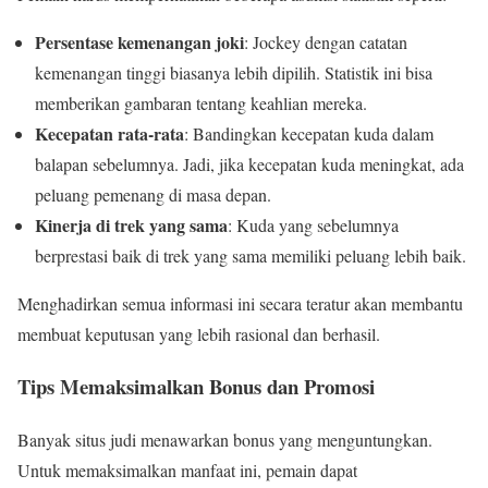
Persentase kemenangan joki
: Jockey dengan catatan
kemenangan tinggi biasanya lebih dipilih. Statistik ini bisa
memberikan gambaran tentang keahlian mereka.
Kecepatan rata-rata
: Bandingkan kecepatan kuda dalam
balapan sebelumnya. Jadi, jika kecepatan kuda meningkat, ada
peluang pemenang di masa depan.
Kinerja di trek yang sama
: Kuda yang sebelumnya
berprestasi baik di trek yang sama memiliki peluang lebih baik.
Menghadirkan semua informasi ini secara teratur akan membantu
membuat keputusan yang lebih rasional dan berhasil.
Tips Memaksimalkan Bonus dan Promosi
Banyak situs judi menawarkan bonus yang menguntungkan.
Untuk memaksimalkan manfaat ini, pemain dapat