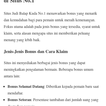
di Situs No.1
Situs Judi Balap Kuda No.1 menawarkan bonus yang menarik
dan kemudahan bagi para pemain untuk meraih kemenangan.
Fokus utama adalah pada jenis bonus yang tersedia, syarat untuk
klaim, serta alasan mengapa situs ini memberikan peluang
menang yang lebih baik.
Jenis-Jenis Bonus dan Cara Klaim
Situs ini menyediakan berbagai jenis bonus yang dapat
meningkatkan pengalaman bermain. Beberapa bonus umum
antara lain:
Bonus Selamat Datang
: Diberikan kepada pemain baru saat
mendaftar.
Bonus Setoran
: Persentase tambahan dari jumlah uang yang