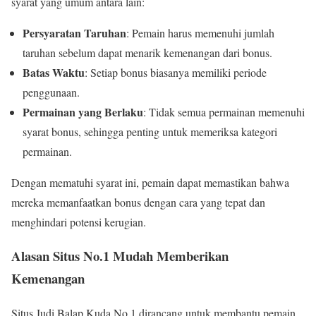
syarat yang umum antara lain:
Persyaratan Taruhan
: Pemain harus memenuhi jumlah
taruhan sebelum dapat menarik kemenangan dari bonus.
Batas Waktu
: Setiap bonus biasanya memiliki periode
penggunaan.
Permainan yang Berlaku
: Tidak semua permainan memenuhi
syarat bonus, sehingga penting untuk memeriksa kategori
permainan.
Dengan mematuhi syarat ini, pemain dapat memastikan bahwa
mereka memanfaatkan bonus dengan cara yang tepat dan
menghindari potensi kerugian.
Alasan Situs No.1 Mudah Memberikan
Kemenangan
Situs Judi Balap Kuda No.1 dirancang untuk membantu pemain