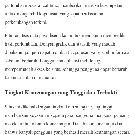
perlombaan secara real-time, memberikan mereka kesempatan
untuk mengambil keputusan yang tepat berdasarkan
perkembangan terkini.
Fitur analisis data juga disediakan untuk membantu memprediksi
hasil perlombaan. Dengan grafik dan statistik yang mudah
dipahami, penjudi dapat membuat keputusan yang lebih informasi
sebelum bertaruh. Penggunaan aplikasi mobile juga
mempermudah akses ke situs, sehingga pengguna dapat bertaruh
kapan saja dan di mana saja.
Tingkat Kemenangan yang Tinggi dan Terbukti
Situs ini dikenal dengan tingkat kemenangan yang tinggi,
memberikan keyakinan kepada para pengguna mengenai peluang
mereka untuk meraih kemenangan. Data historis menunjukkan
bahwa banyak pengguna yang berhasil meraih keuntungan secara