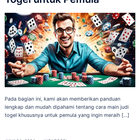
Pada bagian ini, kami akan memberikan panduan
lengkap dan mudah dipahami tentang cara main judi
togel khususnya untuk pemula yang ingin meraih […]