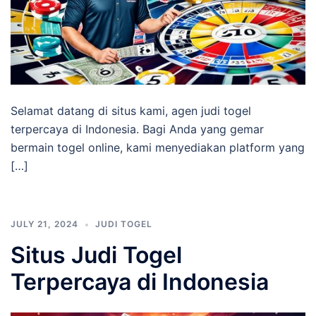
Selamat datang di situs kami, agen judi togel
terpercaya di Indonesia. Bagi Anda yang gemar
bermain togel online, kami menyediakan platform yang
[…]
JULY 21, 2024
JUDI TOGEL
Situs Judi Togel
Terpercaya di Indonesia