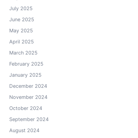
July 2025
June 2025
May 2025
April 2025
March 2025
February 2025
January 2025
December 2024
November 2024
October 2024
September 2024
August 2024