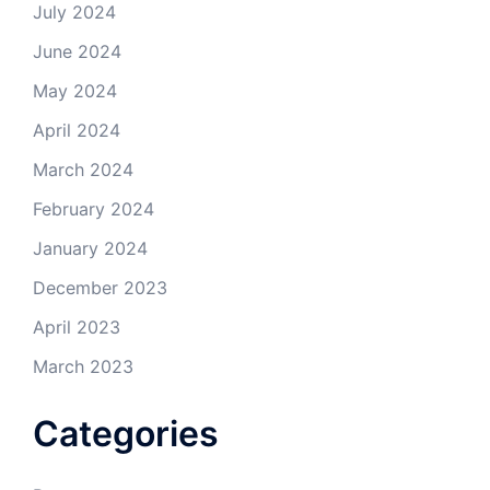
July 2024
June 2024
May 2024
April 2024
March 2024
February 2024
January 2024
December 2023
April 2023
March 2023
Categories