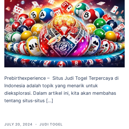
Prebirthexperience – Situs Judi Togel Terpercaya di
Indonesia adalah topik yang menarik untuk
dieksplorasi. Dalam artikel ini, kita akan membahas
tentang situs-situs […]
JULY 20, 2024
JUDI TOGEL