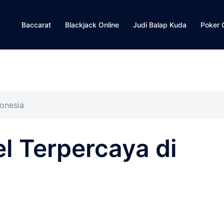
Baccarat
Blackjack Online
Judi Balap Kuda
Poker 
donesia
l Terpercaya di