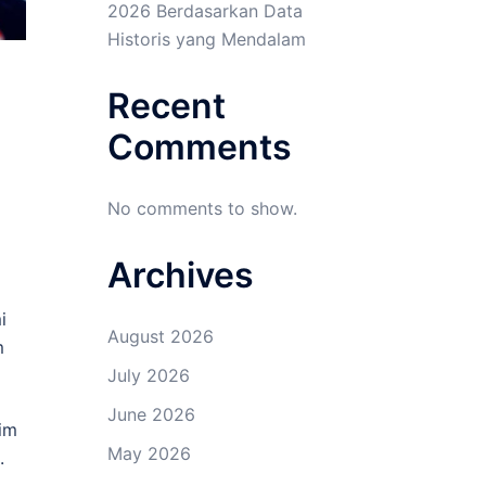
2026 Berdasarkan Data
Historis yang Mendalam
Recent
Comments
No comments to show.
Archives
i
August 2026
m
July 2026
June 2026
Tim
May 2026
.