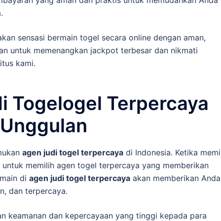
mbayaran yang aman dan praktis untuk memudahkan Anda
.
kan sensasi bermain togel secara online dengan aman,
an untuk memenangkan jackpot terbesar dan nikmati
itus kami.
 Togelogel Terpercaya
 Unggulan
emukan
agen judi togel terpercaya
di Indonesia. Ketika memi
ng untuk memilih agen togel terpercaya yang memberikan
rmain di
agen judi togel terpercaya
akan memberikan Anda
, dan terpercaya.
 keamanan dan kepercayaan yang tinggi kepada para