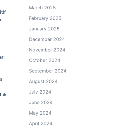
March 2025
tif
February 2025
a
January 2025
December 2024
November 2024
ari
October 2024
September 2024
sa
August 2024
July 2024
ntuk
June 2024
May 2024
April 2024