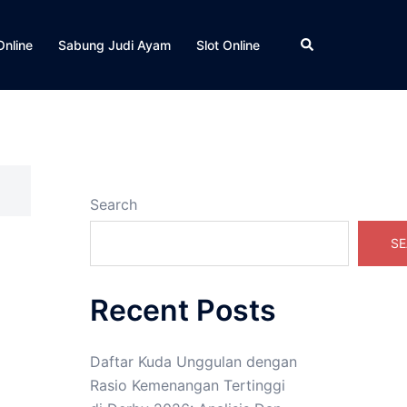
Search
Online
Sabung Judi Ayam
Slot Online
Search
SE
Recent Posts
Daftar Kuda Unggulan dengan
Rasio Kemenangan Tertinggi