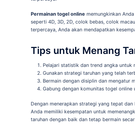
Permainan togel online
memungkinkan Anda u
seperti 4D, 3D, 2D, colok bebas, colok macau
terpercaya, Anda akan mendapatkan kesem
Tips untuk Menang Tar
Pelajari statistik dan trend angka unt
Gunakan strategi taruhan yang telah terb
Bermain dengan disiplin dan mengatur m
Gabung dengan komunitas togel online u
Dengan menerapkan strategi yang tepat dan b
Anda memiliki kesempatan untuk memenang
taruhan dengan baik dan tetap bermain seca