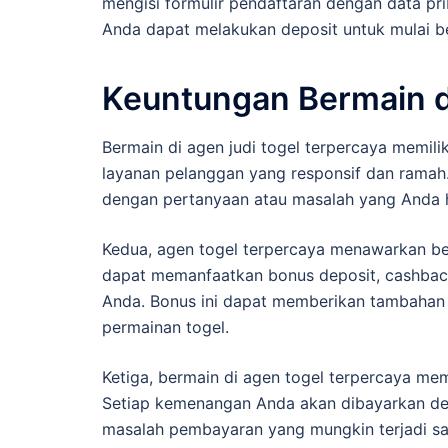
mengisi formulir pendaftaran dengan data pr
Anda dapat melakukan deposit untuk mulai b
Keuntungan Bermain d
Bermain di agen judi togel terpercaya memil
layanan pelanggan yang responsif dan ramah
dengan pertanyaan atau masalah yang Anda 
Kedua, agen togel terpercaya menawarkan be
dapat memanfaatkan bonus deposit, cashback
Anda. Bonus ini dapat memberikan tambahan
permainan togel.
Ketiga, bermain di agen togel terpercaya m
Setiap kemenangan Anda akan dibayarkan den
masalah pembayaran yang mungkin terjadi saa