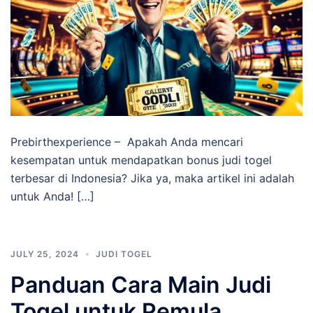
Prebirthexperience – Apakah Anda mencari
kesempatan untuk mendapatkan bonus judi togel
terbesar di Indonesia? Jika ya, maka artikel ini adalah
untuk Anda! […]
JULY 25, 2024
JUDI TOGEL
Panduan Cara Main Judi
Togel untuk Pemula