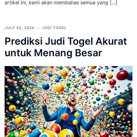
artikel ini, kami akan membahas semua yang […]
JULY 23, 2024
JUDI TOGEL
Prediksi Judi Togel Akurat
untuk Menang Besar