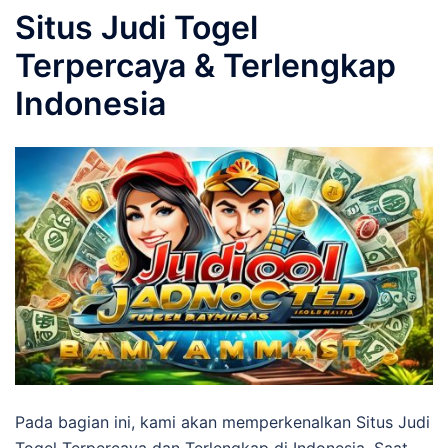
Situs Judi Togel
Terpercaya & Terlengkap
Indonesia
Pada bagian ini, kami akan memperkenalkan Situs Judi