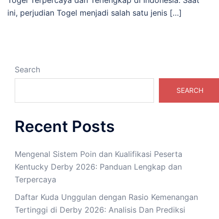
Togel Terpercaya dan Terlengkap di Indonesia. Saat
ini, perjudian Togel menjadi salah satu jenis […]
Search
SEARCH
Recent Posts
Mengenal Sistem Poin dan Kualifikasi Peserta
Kentucky Derby 2026: Panduan Lengkap dan
Terpercaya
Daftar Kuda Unggulan dengan Rasio Kemenangan
Tertinggi di Derby 2026: Analisis Dan Prediksi