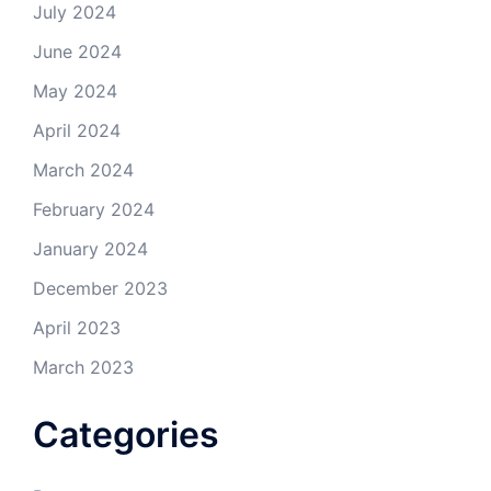
July 2024
June 2024
May 2024
April 2024
March 2024
February 2024
January 2024
December 2023
April 2023
March 2023
Categories